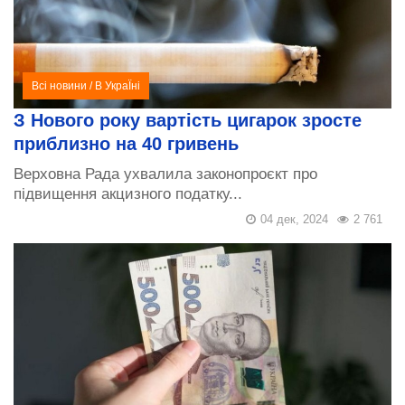
Всі новини
/
В УкраЇні
З Нового року вартість цигарок зросте
приблизно на 40 гривень
Верховна Рада ухвалила законопроєкт про
підвищення акцизного податку...
04 дек, 2024
2 761