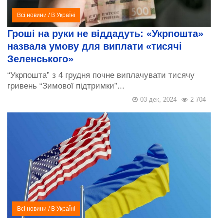
Всі новини
/
В УкраЇні
Гроші на руки не віддадуть: «Укрпошта»
назвала умову для виплати «тисячі
Зеленського»
“Укрпошта” з 4 грудня почне виплачувати тисячу
гривень “Зимової підтримки”...
03 дек, 2024
2 704
Всі новини
/
В УкраЇні