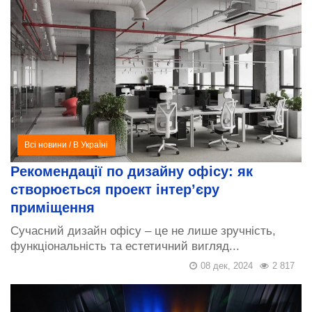
Всі новини
/
В УкраЇні
Рекомендації по дизайну офісу: як
створюється проект інтер’єру
приміщення
Сучасний дизайн офісу – це не лише зручність,
функціональність та естетичний вигляд...
08 дек, 2024
2 817