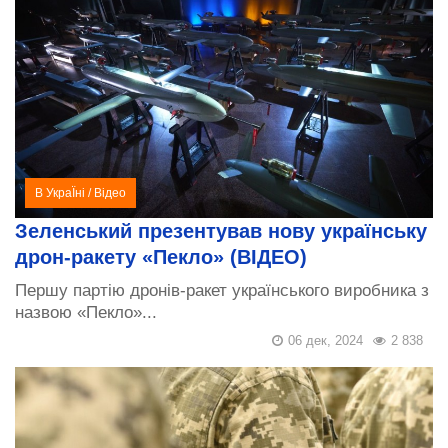
В УкраЇні
/
Відео
Зеленський презентував нову українську
дрон-ракету «Пекло» (ВІДЕО)
Першу партію дронів-ракет українського виробника з
назвою «Пекло»...
06 дек, 2024
2 838