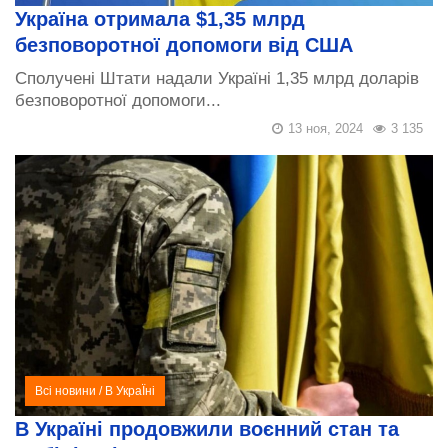
Україна отримала $1,35 млрд
безповоротної допомоги від США
Сполучені Штати надали Україні 1,35 млрд доларів
безповоротної допомоги...
13 ноя, 2024
3 135
Всі новини
/
В УкраЇні
В Україні продовжили воєнний стан та