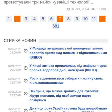
протестували три найочікуваніші технології...
31 окт, 2024
10 790
1
...
3
4
5
6
7
8
9
10
11
...
681
СТРІЧКА НОВИН
У Флориді американський винищувач епічно
16/07/2026
23:00 AM
пролетів прямо над пляжем з відпочиваючими
(ВІДЕО)
У Києві автівка провалилась під асфальт через
28/06/2026
00:04 AM
прорив водопровідної магістралі (ФОТО)
Росія відмовляється забирати частину своїх
14/06/2026
23:27 AM
військовополонених
Найгірше, що можна зробити для суглобів:
26/05/2026
22:17 AM
хірург пояснив, від якої звички варто
позбутися
До кінця року Україна готова буде випробувати
26/05/2026