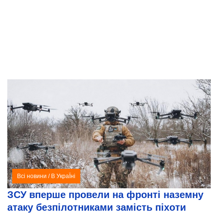
Всі новини
/
В УкраЇні
ЗСУ вперше провели на фронті наземну
атаку безпілотниками замість піхоти