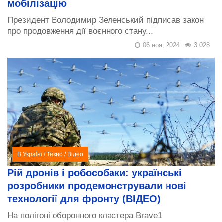
мобілізацію
Президент Володимир Зеленський підписав закон
про продовження дії воєнного стану...
06 ноя, 2024
3 028
В УкраЇні
/
Техно
/
Відео
Рій дронів і робособаки: українські
розробники продемонстрували нові
технології для фронту (ВІДЕО)
На полігоні оборонного кластера Brave1