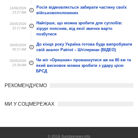
Росія відмовляється забирати частину своїх
14/06/2026
23:27 AM
військовополонених
Найгірше, що можна зробити для суглобів:
26/05/2026
22:17 AM
хірург пояснив, від якої звички варто
позбутися
До кінця року Україна готова буде випробувати
26/05/2026
00:17 AM
свій аналог Patriot – Штілерман (ВІДЕО)
Чи міг «Орешник» промахнутися аж на 80 км та
25/05/2026
23:39 AM
який висновок можна зробити з удару цією
БРСД
РЕКОМЕНДУЄМО
МИ У СОЦМЕРЕЖАХ
© 2016-Sundaynews.info