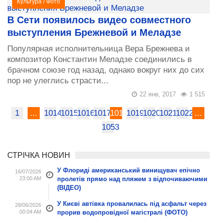
Культура
/
Фото
В Сети появилось видео совместного
выступления Брежневой и Меладзе
Популярная исполнительница Вера Брежнева и
композитор Константин Меладзе соединились в
брачном союзе год назад, однако вокруг них до сих
пор не улеглись страсти...
22 янв, 2017
1 515
1
...
1014
1015
1016
1017
1018
1019
1020
1021
1022
...
1053
СТРІЧКА НОВИН
У Флориді американський винищувач епічно
16/07/2026
23:00 AM
пролетів прямо над пляжем з відпочиваючими
(ВІДЕО)
У Києві автівка провалилась під асфальт через
28/06/2026
00:04 AM
прорив водопровідної магістралі (ФОТО)