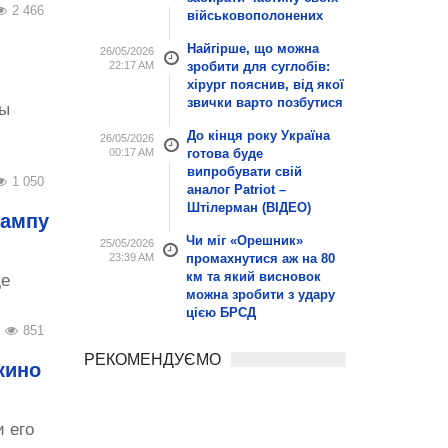
2 466
військовополонених
Найгірше, що можна
26/05/2026
22:17 AM
зробити для суглобів:
хірург пояснив, від якої
звички варто позбутися
цы
До кінця року Україна
26/05/2026
00:17 AM
готова буде
випробувати свій
1 050
аналог Patriot –
Штілерман (ВІДЕО)
рампу
Чи міг «Орешник»
25/05/2026
23:39 AM
промахнутися аж на 80
км та який висновок
де
можна зробити з удару
цією БРСД
851
РЕКОМЕНДУЄМО
кино
 его