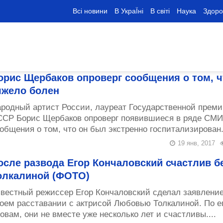
Всі новини
В УкраЇні
В світі
Наука
Здоро
орис Щербаков опроверг сообщения о том, ч
яжело болен
родный артист России, лауреат Государственной преми
СР Борис Щербаков опроверг появившиеся в ряде СМИ
общения о том, что он был экстренно госпитализирован.
19 янв, 2017
осле развода Егор Кончаловский счастлив б
олкалиной (ФОТО)
вестный режиссер Егор Кончаловский сделал заявление
оем расставании с актрисой Любовью Толкалиной. По е
овам, они не вместе уже несколько лет и счастливы....