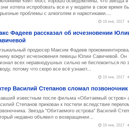
клонники Кейт Мосс хорошо осведомлены, что звезда в
зни хотела испробовать все и у модели в свое время б
рьезные проблемы с алкоголем и наркотиками....
19 янв, 2017
акс Фадеев рассказал об исчезновении Юли
авичевой
зыкальный продюсер Максим Фадеев прокомментирова
нику вокруг исчезновения певицы Юлии Савичевой. Он
изнал всех неравнодушных сильно не беспокоиться по 
воду, потому что скоро все всё узнают...
19 янв, 2017
ктер Василий Степанов сломал позвоночник
авший известным после фильма «Обитаемый остров» а
силий Степанов прикован к постели вследствие перело
звоночника. Звезда "Обитаемого острова" Василий Степ
торый недавно объявил о возвращении...
19 янв, 2017