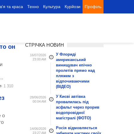
в'я та краса
Техно
Культура
Курйози
Профіль
СТРІЧКА НОВИН
то он
У Флориді
16/07/2026
23:00 AM
американський
и
винищувач епічно
пролетів прямо над
пляжем з
..
відпочиваючими
1 310
(ВІДЕО)
У Києві автівка
ез
28/06/2026
00:04 AM
провалилась під
асфальт через прорив
водопровідної
 о
магістралі (ФОТО)
го
Росія відмовляється
14/06/2026
23:27 AM
забирати частину своїх