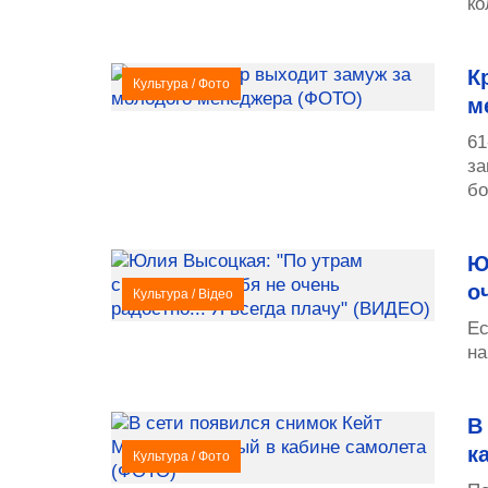
ко
К
Культура
/
Фото
м
61
за
бо
Ю
о
Культура
/
Відео
Ес
на
В
к
Культура
/
Фото