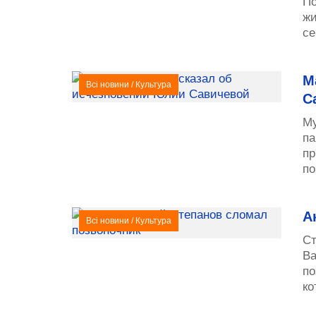
По
жи
се
М
Всі новини
/
Культура
С
Му
па
пр
по
А
Всі новини
/
Культура
Ст
Ва
по
ко