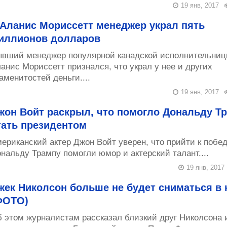
19 янв, 2017
 Аланис Мориссетт менеджер украл пять
иллионов долларов
вший менеджер популярной канадской исполнительни
анис Мориссетт признался, что украл у нее и других
аменитостей деньги....
19 янв, 2017
жон Войт раскрыл, что помогло Дональду Т
тать президентом
ериканский актер Джон Войт уверен, что прийти к побе
нальду Трампу помогли юмор и актерский талант....
19 янв, 2017
жек Николсон больше не будет сниматься в 
ФОТО)
 этом журналистам рассказал близкий друг Николсона и