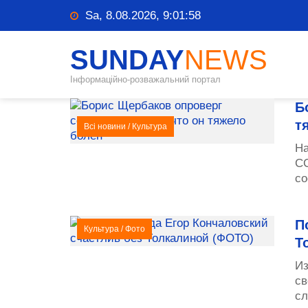
Sa, 8.08.2026, 9:01:58
SUNDAY
NEWS
Інформаційно-розважальний портал
Б
т
Всі новини
/
Культура
На
СС
со
П
Культура
/
Фото
Т
Из
св
сл