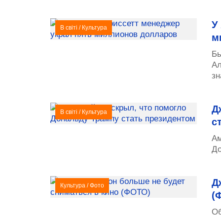
У
В світі
/
Культура
м
Бы
Ал
зн
Д
В світі
/
Культура
с
Ам
До
Д
Культура
/
Фото
(
Об