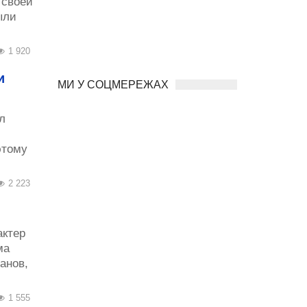
 своей
ыли
1 920
и
МИ У СОЦМЕРЕЖАХ
л
этому
2 223
ктер
ма
анов,
1 555