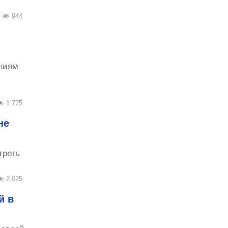
944
ниям
1 775
не
треть
2 025
й в