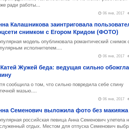
же ради работы...
06 янв, 2017
нна Калашникова заинтриговала пользовате
оцсети снимком с Егором Кридом (ФОТО)
пулярная модель опубликовала романтический снимок 
пулярным исполнителем....
06 янв, 2017
 Катей Жужей беда: ведущая сильно обожгла
пину
тя сообщила о том, что сильно повредила себе спину
течной мазью....
06 янв, 2017
нна Семенович выложила фото без макияжа
пулярная российская певица Анна Семенович улетела н
служенный отдых. Местом для отпуска Семенович выбр