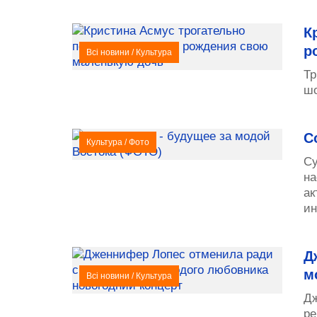
К
р
Всі новини
/
Культура
Тр
шо
С
Культура
/
Фото
Су
на
ак
ин
Д
м
Всі новини
/
Культура
Дж
ре