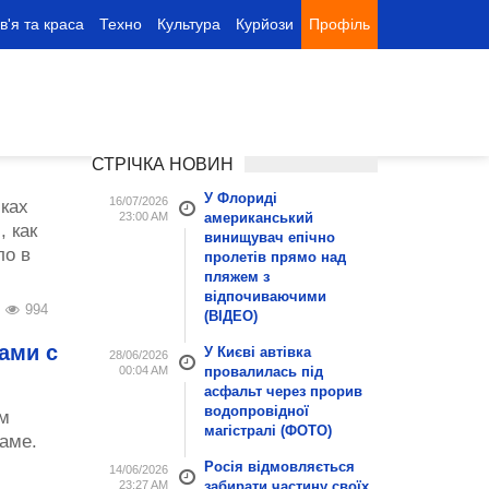
в'я та краса
Техно
Культура
Курйози
Профіль
СТРІЧКА НОВИН
У Флориді
16/07/2026
ках
23:00 AM
американський
 как
винищувач епічно
ло в
пролетів прямо над
пляжем з
відпочиваючими
994
(ВІДЕО)
ами с
У Києві автівка
28/06/2026
00:04 AM
провалилась під
асфальт через прорив
водопровідної
м
магістралі (ФОТО)
аме.
Росія відмовляється
14/06/2026
23:27 AM
забирати частину своїх