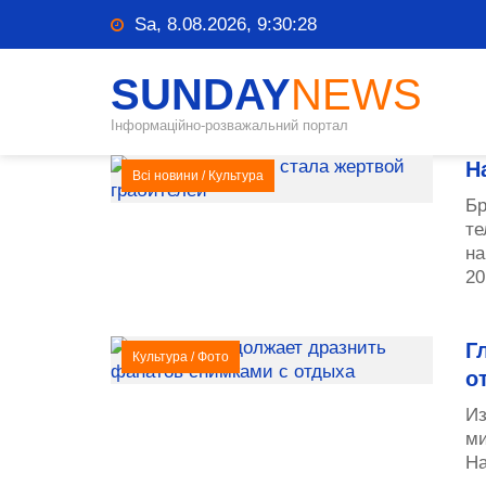
Sa, 8.08.2026, 9:30:29
SUNDAY
NEWS
Інформаційно-розважальний портал
Н
Всі новини
/
Культура
Бр
те
на
20
Г
Культура
/
Фото
о
Из
ми
На