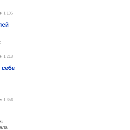
1 106
лей
с
1 218
 себе
1 356
а
ала