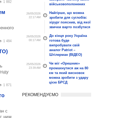
1 882
військовополонених
ем
Найгірше, що можна
26/05/2026
22:17 AM
зробити для суглобів:
хірург пояснив, від якої
звички варто позбутися
венного
До кінця року Україна
26/05/2026
00:17 AM
готова буде
1 484
випробувати свій
аналог Patriot –
ТО)
Штілерман (ВІДЕО)
Чи міг «Орешник»
25/05/2026
ь
23:39 AM
промахнутися аж на 80
езду
км та який висновок
можна зробити з удару
цією БРСД
1 871
го
РЕКОМЕНДУЄМО
ан с
 с ним