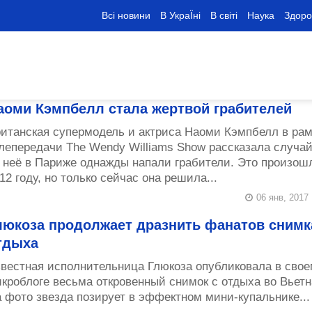
Всі новини
В УкраЇні
В світі
Наука
Здоро
аоми Кэмпбелл стала жертвой грабителей
итанская супермодель и актриса Наоми Кэмпбелл в рам
лепередачи The Wendy Williams Show рассказала случай,
 неё в Париже однажды напали грабители. Это произош
12 году, но только сейчас она решила...
06 янв, 2017
люкоза продолжает дразнить фанатов снимк
тдыха
вестная исполнительница Глюкоза опубликовала в свое
кроблоге весьма откровенный снимок с отдыха во Вьетн
 фото звезда позирует в эффектном мини-купальнике...