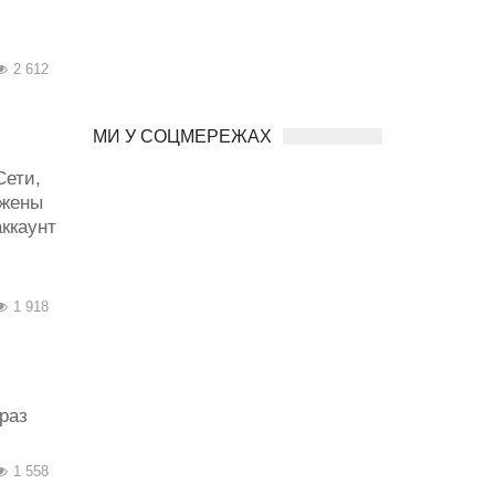
2 612
МИ У СОЦМЕРЕЖАХ
Сети,
 жены
ккаунт
1 918
раз
1 558