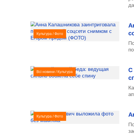
да
А
с
Культура
/
Фото
По
по
С
Всі новини
/
Культура
с
Ка
ап
А
Культура
/
Фото
По
за