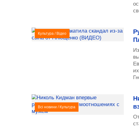
ос
св
Р
Культура
/
Відео
П
Из
вы
Ев
их
Гн
Н
в
Всі новини
/
Культура
От
ст