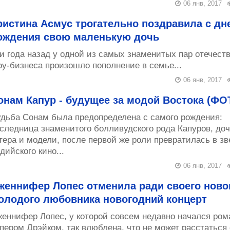
06 янв, 2017
ристина Асмус трогательно поздравила с дн
ождения свою маленькую дочь
и года назад у одной из самых знаменитых пар отечест
у-бизнеса произошло пополнение в семье...
06 янв, 2017
онам Капур - будущее за модой Востока (ФО
дьба Сонам была предопределена с самого рождения:
следница знаменитого болливудского рода Капуров, доч
тера и модели, после первой же роли превратилась в зв
дийского кино...
06 янв, 2017
женнифер Лопес отменила ради своего ново
олодого любовника новогодний концерт
еннифер Лопес, у которой совсем недавно начался ром
пером Дрэйком, так влюблена, что не может расстаться