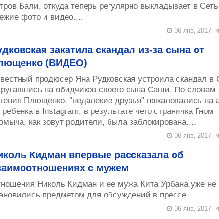
тров Бали, откуда теперь регулярно выкладывает в Сеть
ежие фото и видео....
06 янв, 2017
удковская закатила скандал из-за сына от
лющенко (ВИДЕО)
вестный продюсер Яна Рудковская устроила скандал в 
ругавшись на обидчиков своего сына Саши. По словам
гения Плющенко, "недалекие друзья" пожаловались на а
 ребенка в Instagram, в результате чего страничка Гном
омыча, как зовут родители, была заблокирована....
06 янв, 2017
иколь Кидман впервые рассказала об
заимоотношениях с мужем
ношения Николь Кидман и ее мужа Кита Урбана уже не 
ановились предметом для обсуждений в прессе....
06 янв, 2017