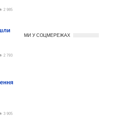
2 985
йшли
МИ У СОЦМЕРЕЖАХ
2 793
ження
3 905