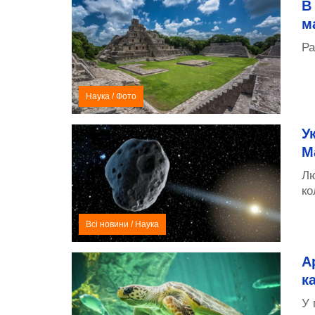
В
м
Ра
Наука
/
Фото
У
М
Лю
ко
Всі новини
/
Наука
А
к
У 