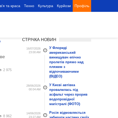
в'я та краса
Техно
Культура
Курйози
Профіль
СТРІЧКА НОВИН
о
У Флориді
16/07/2026
23:00 AM
американський
иве
винищувач епічно
пролетів прямо над
пляжем з
2 975
відпочиваючими
(ВІДЕО)
У Києві автівка
28/06/2026
00:04 AM
провалилась під
асфальт через прорив
водопровідної
магістралі (ФОТО)
Росія відмовляється
14/06/2026
8 962
23:27 AM
забирати частину своїх