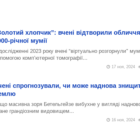
Золотий хлопчик”: вчені відтворили обличч
000-річної мумії
дослідженні 2023 року вчені “віртуально розгорнули” мум
помогою комп’ютерної томографії...
17 ноя, 2024
чені спрогнозували, чи може наднова знищи
емлю
що масивна зоря Бетельгейзе вибухне у вигляді надново
ане грандіозним видовищем...
16 ноя, 2024