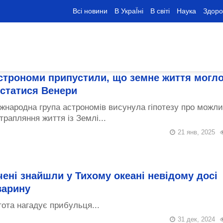
Всі новини
В УкраЇні
В світі
Наука
Здоро
строноми припустили, що земне життя могл
істатися Венери
жнародна група астрономів висунула гіпотезу про можл
трапляння життя із Землі...
21 янв, 2025
чені знайшли у Тихому океані невідому досі
варину
тота нагадує прибульця...
31 дек, 2024