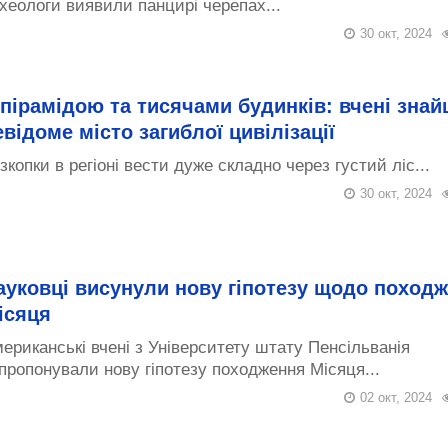
хеологи виявили панцирі черепах...
30 окт, 2024
 пірамідою та тисячами будинків: вчені зна
евідоме місто загиблої цивілізації
зкопки в регіоні вести дуже складно через густий ліс...
30 окт, 2024
ауковці висунули нову гіпотезу щодо поход
ісяця
ериканські вчені з Університету штату Пенсільванія
пропонували нову гіпотезу походження Місяця...
02 окт, 2024