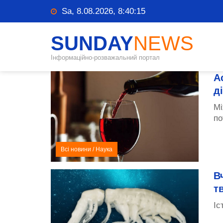
Sa, 8.08.2026, 8:40:16
SUNDAY
NEWS
Інформаційно-розважальний портал
А
д
Мі
по
Всі новини
/
Наука
В
т
Іс