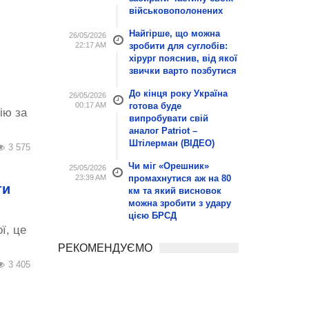
військовополонених
Найгірше, що можна
26/05/2026
22:17 AM
зробити для суглобів:
хірург пояснив, від якої
я
звички варто позбутися
До кінця року Україна
26/05/2026
00:17 AM
готова буде
ію за
випробувати свій
аналог Patriot –
Штілерман (ВІДЕО)
3 575
Чи міг «Орешник»
25/05/2026
23:39 AM
промахнутися аж на 80
ти
км та який висновок
можна зробити з удару
цією БРСД
ї, це
РЕКОМЕНДУЄМО
3 405