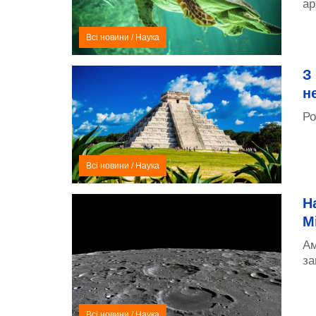
ар
Всі новини
/
Наука
З
н
Ро
Всі новини
/
Наука
Н
М
Ам
за
Всі новини
/
Наука