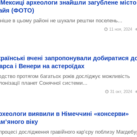
 Мексиці археологи знайшли загублене місто
айя (ФОТО)
ніше в цьому районі не шукали рештки поселень...
11 ноя, 2024
країнські вчені запропонували добиратися д
арса і Венери на астероїдах
дство протягом багатьох років досліджує можливість
лонізації планет Сонячної системи...
31 окт, 2024
рхеологи виявили в Німеччині «консерви»
ам’яного віку
процесі дослідження гравійного кар’єру поблизу Магдебу