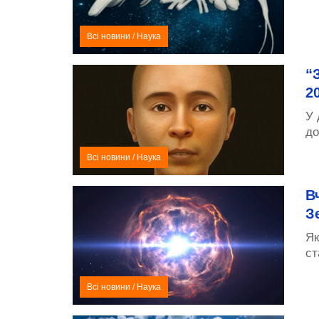
Всі новини
/
Наука
“
2
У 
до
Всі новини
/
Наука
В
З
Як
ст
Всі новини
/
Наука