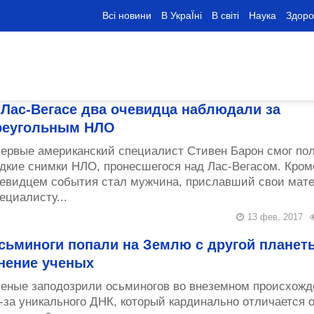
Всі новини
В УкраЇні
В світі
Наука
Здоро
 Лас-Вегасе два очевидца наблюдали за
реугольным НЛО
ервые американский специалист Стивен Барон смог по
дкие снимки НЛО, пронесшегося над Лас-Вегасом. Кром
евидцем события стал мужчина, приславший свои мат
ециалисту...
13 фев, 2017
сьминоги попали на Землю с другой планет
нение ученых
еные заподозрили осьминогов во внеземном происхожд
-за уникального ДНК, который кардинально отличается 