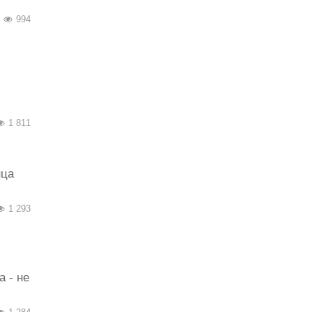
994
1 811
нца
1 293
 - не