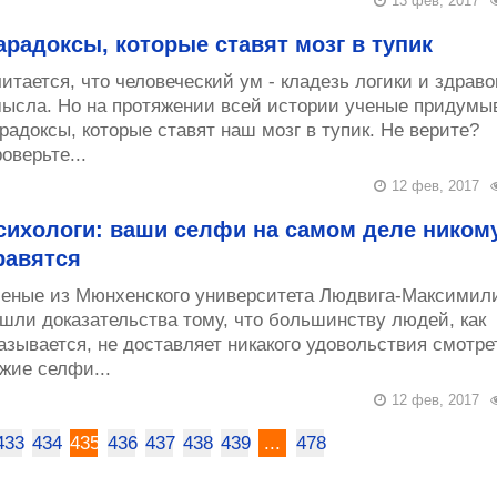
13 фев, 2017
арадоксы, которые ставят мозг в тупик
итается, что человеческий ум - кладезь логики и здраво
ысла. Но на протяжении всей истории ученые придумы
радоксы, которые ставят наш мозг в тупик. Не верите?
оверьте...
12 фев, 2017
сихологи: ваши селфи на самом деле ником
равятся
еные из Мюнхенского университета Людвига-Максимил
шли доказательства тому, что большинству людей, как
азывается, не доставляет никакого удовольствия смотре
жие селфи...
12 фев, 2017
433
434
435
436
437
438
439
...
478