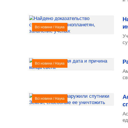
Н
и
Всі новини
/
Наука
Уч
су
Р
Всі новини
/
Наука
Ам
св
А
Всі новини
/
Наука
с
Ас
ед