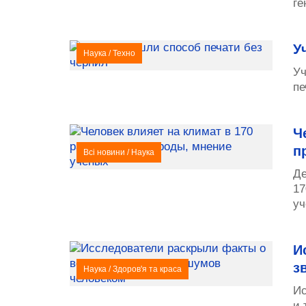
ге
У
Наука
/
Техно
Уч
пе
Ч
п
Всі новини
/
Наука
Де
17
уч
И
з
Наука
/
Здоров'я та краса
Ис
и 