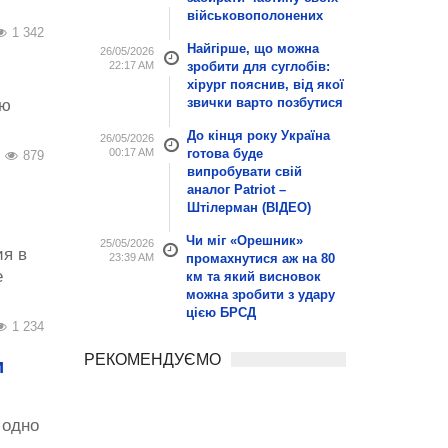
військовополонених
1 342
Найгірше, що можна
26/05/2026
22:17 AM
зробити для суглобів:
хірург пояснив, від якої
звички варто позбутися
ую
До кінця року Україна
26/05/2026
00:17 AM
готова буде
879
випробувати свій
аналог Patriot –
Штілерман (ВІДЕО)
Чи міг «Орешник»
25/05/2026
ия в
23:39 AM
промахнутися аж на 80
е
км та який висновок
можна зробити з удару
цією БРСД
1 234
РЕКОМЕНДУЄМО
и
 одно