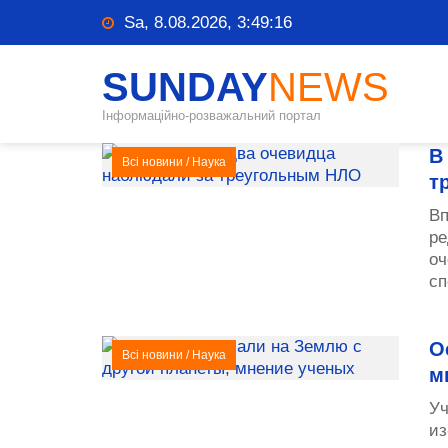
Sa, 8.08.2026, 3:49:16
SUNDAY
NEWS
Інформаційно-розважальний портал
В
Всі новини
/
Наука
т
Вп
ре
оч
сп
О
Всі новини
/
Наука
м
Уч
из