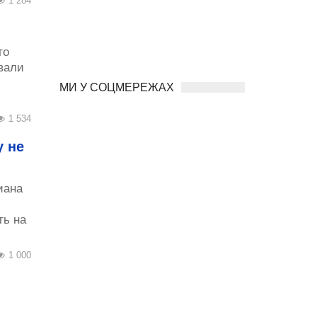
1 284
го
вали
МИ У СОЦМЕРЕЖАХ
1 534
у не
иана
ть на
1 000