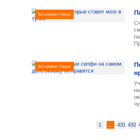
П
Всі новини
/
Наука
Сч
см
па
Пр
П
Всі новини
/
Наука
н
Уч
на
ок
чу
1
...
431
432