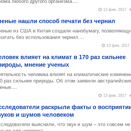
нома любого другого организма....
13 фев, 2017
ченые нашли способ печати без чернил
еные из США и Китая создали нанобумагу, позволяющ
чатать без использования чернил....
13 фев, 2017
еловек влияет на климат в 170 раз сильнее
рироды, мнение ученых
ятельность человека влияет на климатические изменен
0 раз сильнее природы. Об этом заявили австралийски
еные....
13 фев, 2017
сследователи раскрыли факты о восприяти
вуков и шумов человеком
следователи выяснили, что звук и шум – это совсем не
то же для человека....