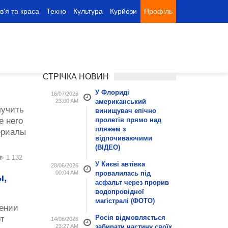
в'я та краса
Техно
Культура
Курйози
Профіль
СТРІЧКА НОВИН
У Флориді
16/07/2026
23:00 AM
американський
лучить
винищувач епічно
е него
пролетів прямо над
пляжем з
ериалы
відпочиваючими
(ВІДЕО)
1 132
У Києві автівка
28/06/2026
00:04 AM
провалилась під
ы,
асфальт через прорив
водопровідної
магістралі (ФОТО)
ении
Росія відмовляється
от
14/06/2026
23:27 AM
забирати частину своїх