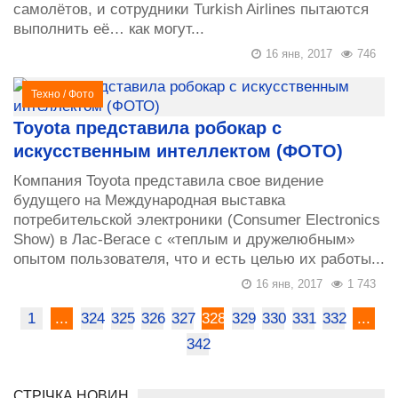
самолётов, и сотрудники Turkish Airlines пытаются
выполнить её… как могут...
16 янв, 2017
746
Техно
/
Фото
Toyota представила робокар с
искусственным интеллектом (ФОТО)
Компания Toyota представила свое видение
будущего на Международная выставка
потребительской электроники (Consumer Electronics
Show) в Лас-Вегасе с «теплым и дружелюбным»
опытом пользователя, что и есть целью их работы...
16 янв, 2017
1 743
1
...
324
325
326
327
328
329
330
331
332
...
342
СТРІЧКА НОВИН