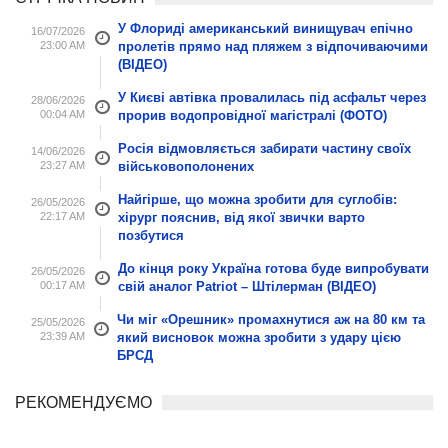
У Флориді американський винищувач епічно
16/07/2026
23:00 AM
пролетів прямо над пляжем з відпочиваючими
(ВІДЕО)
У Києві автівка провалилась під асфальт через
28/06/2026
00:04 AM
прорив водопровідної магістралі (ФОТО)
Росія відмовляється забирати частину своїх
14/06/2026
23:27 AM
військовополонених
Найгірше, що можна зробити для суглобів:
26/05/2026
22:17 AM
хірург пояснив, від якої звички варто
позбутися
До кінця року Україна готова буде випробувати
26/05/2026
00:17 AM
свій аналог Patriot – Штілерман (ВІДЕО)
Чи міг «Орешник» промахнутися аж на 80 км та
25/05/2026
23:39 AM
який висновок можна зробити з удару цією
БРСД
РЕКОМЕНДУЄМО