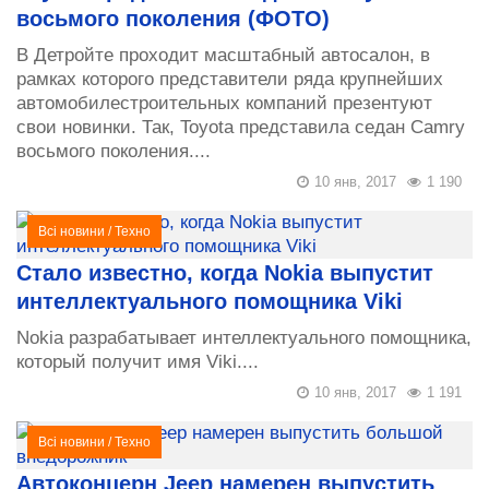
восьмого поколения (ФОТО)
В Детройте проходит масштабный автосалон, в
рамках которого представители ряда крупнейших
автомобилестроительных компаний презентуют
свои новинки. Так, Toyota представила седан Camry
восьмого поколения....
10 янв, 2017
1 190
Всі новини
/
Техно
Стало известно, когда Nokia выпустит
интеллектуального помощника Viki
Nokia разрабатывает интеллектуального помощника,
который получит имя Viki....
10 янв, 2017
1 191
Всі новини
/
Техно
Автоконцерн Jeep намерен выпустить