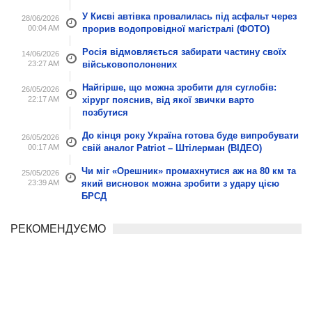
У Києві автівка провалилась під асфальт через
28/06/2026
00:04 AM
прорив водопровідної магістралі (ФОТО)
Росія відмовляється забирати частину своїх
14/06/2026
23:27 AM
військовополонених
Найгірше, що можна зробити для суглобів:
26/05/2026
22:17 AM
хірург пояснив, від якої звички варто
позбутися
До кінця року Україна готова буде випробувати
26/05/2026
00:17 AM
свій аналог Patriot – Штілерман (ВІДЕО)
Чи міг «Орешник» промахнутися аж на 80 км та
25/05/2026
23:39 AM
який висновок можна зробити з удару цією
БРСД
РЕКОМЕНДУЄМО