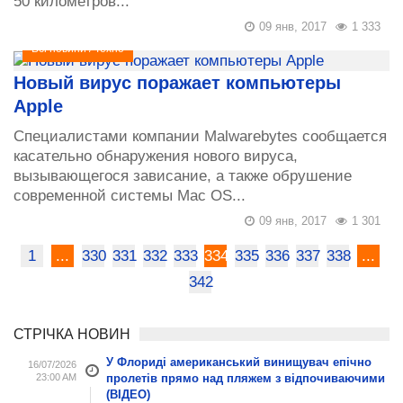
50 километров...
09 янв, 2017
1 333
Всі новини
/
Техно
Новый вирус поражает компьютеры
Apple
Специалистами компании Malwarebytes сообщается
касательно обнаружения нового вируса,
вызывающегося зависание, а также обрушение
современной системы Mac OS...
09 янв, 2017
1 301
1
...
330
331
332
333
334
335
336
337
338
...
342
СТРІЧКА НОВИН
У Флориді американський винищувач епічно
16/07/2026
23:00 AM
пролетів прямо над пляжем з відпочиваючими
(ВІДЕО)