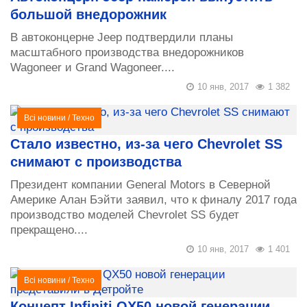
большой внедорожник
В автоконцерне Jeep подтвердили планы
масштабного производства внедорожников
Wagoneer и Grand Wagoneer....
10 янв, 2017
1 382
Всі новини
/
Техно
Стало известно, из-за чего Chevrolet SS
снимают с производства
Президент компании General Motors в Северной
Америке Алан Бэйти заявил, что к финалу 2017 года
производство моделей Chevrolet SS будет
прекращено....
10 янв, 2017
1 401
Всі новини
/
Техно
Концепт Infiniti QX50 новой генерации