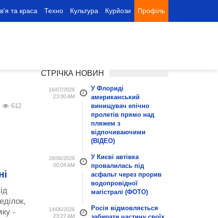
в'я та краса
Техно
Культура
Курйози
Профіль
СТРІЧКА НОВИН
У Флориді
16/07/2026
23:00 AM
американський
612
винищувач епічно
пролетів прямо над
пляжем з
відпочиваючими
(ВІДЕО)
У Києві автівка
28/06/2026
00:04 AM
провалилась під
ні
асфальт через прорив
водопровідної
ід
магістралі (ФОТО)
еділок,
Росія відмовляється
14/06/2026
ку -
23:27 AM
забирати частину своїх