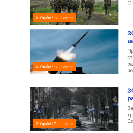
Ст
В УкраЇні
/
Топ новини
З
в
Пр
ст
ра
В УкраЇні
/
Топ новини
ро
З
р
За
тр
Со
В УкраЇні
/
Топ новини