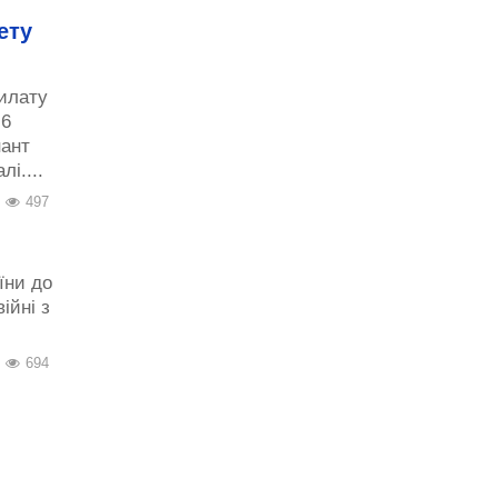
ету
рилату
 6
нант
і....
497
О
їни до
ійні з
694