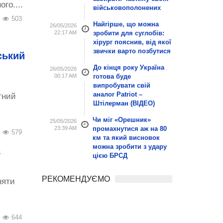
го....
військовополонених
503
Найгірше, що можна
26/05/2026
22:17 AM
зробити для суглобів:
хірург пояснив, від якої
звички варто позбутися
ський
До кінця року Україна
26/05/2026
00:17 AM
готова буде
випробувати свій
аналог Patriot –
тний
Штілерман (ВІДЕО)
Чи міг «Орешник»
25/05/2026
23:39 AM
промахнутися аж на 80
579
км та який висновок
можна зробити з удару
в
цією БРСД
РЕКОМЕНДУЄМО
няти
644