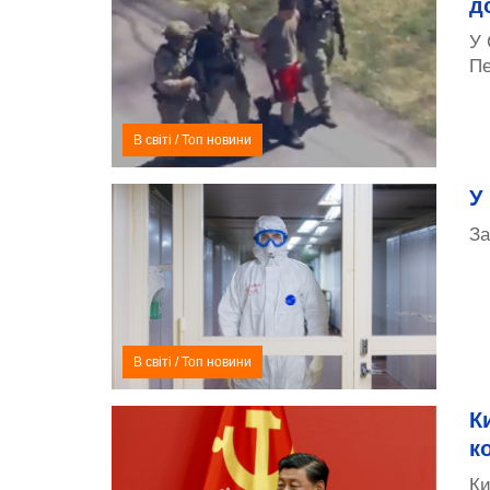
д
У 
Пе
В світі
/
Топ новини
У
За
В світі
/
Топ новини
К
к
Ки