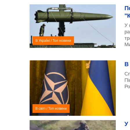
П
"
У 
ра
тр
В УкраЇні
/
Топ новини
Ми
В
Сп
Пі
Ро
В світі
/
Топ новини
У