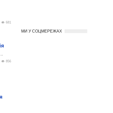
681
МИ У СОЦМЕРЕЖАХ
ія
..
856
я