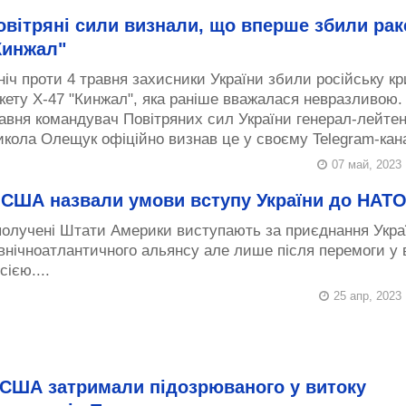
овітряні сили визнали, що вперше збили рак
Кинжал"
ніч проти 4 травня захисники України збили російську к
кету Х-47 "Кинжал", яка раніше вважалася невразливою.
авня командувач Повітряних сил України генерал-лейте
кола Олещук офіційно визнав це у своєму Telegram-канал
07 май, 2023
 США назвали умови вступу України до НАТ
олучені Штати Америки виступають за приєднання Укра
внічноатлантичного альянсу але лише після перемоги у в
сією....
25 апр, 2023
 США затримали підозрюваного у витоку