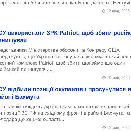
орожеве, що біля вже звільнених Благодатного і Нескучно
12 июн, 2023
СУ використали ЗРК Patriot, щоб збити росій
инищувач
едставники Міністерства оборони та Конгресу США
верджують, що Україна застосувала американський зені
кетний комплекс Patriot, щоб збити щонайменше один
сійський винищувач....
19 май, 2023
СУ відбили позиції окупантів і просунулися 
айоні Бахмута
 останній тиждень українським захисникам вдалося зай
и позиції ЗС РФ на східному фронті в районі Бахмута та
ледара Донецької області....
12 май, 2023