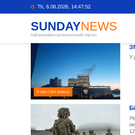
Th, 6.08.2026, 14:47:53
SUNDAY
NEWS
Інформаційно-розважальний портал
З
У 
В світі
/
Топ новини
Б
Ук
ок
12