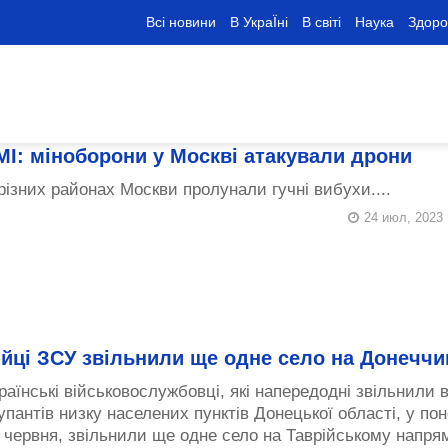
Всі новини
В УкраЇні
В світі
Наука
Здоро
МІ: міноборони у Москві атакували дрони
різних районах Москви пролунали гучні вибухи....
24 июл, 2023
ійці ЗСУ звільнили ще одне село на Донеччи
раїнські військовослужбовці, які напередодні звільнили в
упантів низку населених пунктів Донецької області, у пон
 червня, звільнили ще одне село на Таврійському напрям