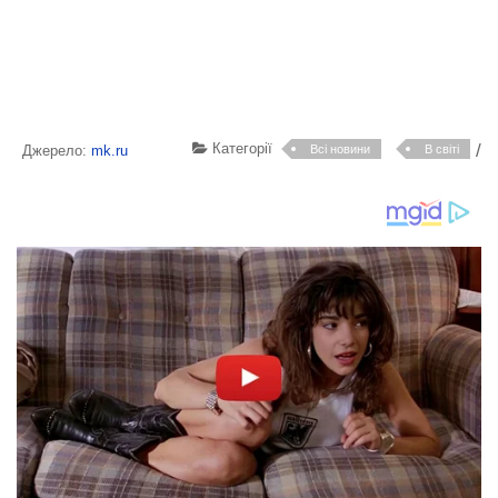
Категорії
/
Джерело:
mk.ru
Всі новини
В світі