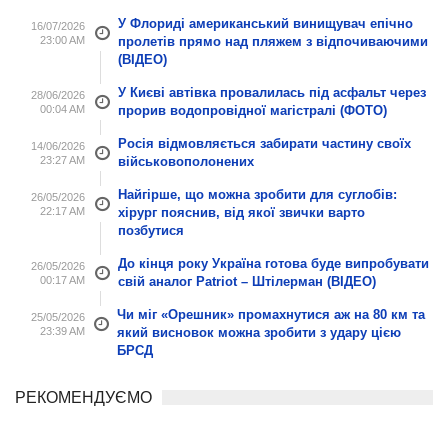
У Флориді американський винищувач епічно
16/07/2026
23:00 AM
пролетів прямо над пляжем з відпочиваючими
(ВІДЕО)
У Києві автівка провалилась під асфальт через
28/06/2026
00:04 AM
прорив водопровідної магістралі (ФОТО)
Росія відмовляється забирати частину своїх
14/06/2026
23:27 AM
військовополонених
Найгірше, що можна зробити для суглобів:
26/05/2026
22:17 AM
хірург пояснив, від якої звички варто
позбутися
До кінця року Україна готова буде випробувати
26/05/2026
00:17 AM
свій аналог Patriot – Штілерман (ВІДЕО)
Чи міг «Орешник» промахнутися аж на 80 км та
25/05/2026
23:39 AM
який висновок можна зробити з удару цією
БРСД
РЕКОМЕНДУЄМО