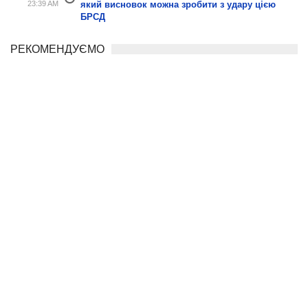
23:39 AM
який висновок можна зробити з удару цією
БРСД
РЕКОМЕНДУЄМО