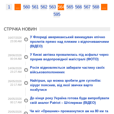
1
...
560
561
562
563
564
565
566
567
568
...
595
СТРІЧКА НОВИН
У Флориді американський винищувач епічно
16/07/2026
23:00 AM
пролетів прямо над пляжем з відпочиваючими
(ВІДЕО)
У Києві автівка провалилась під асфальт через
28/06/2026
00:04 AM
прорив водопровідної магістралі (ФОТО)
Росія відмовляється забирати частину своїх
14/06/2026
23:27 AM
військовополонених
Найгірше, що можна зробити для суглобів:
26/05/2026
22:17 AM
хірург пояснив, від якої звички варто
позбутися
До кінця року Україна готова буде випробувати
26/05/2026
00:17 AM
свій аналог Patriot – Штілерман (ВІДЕО)
Чи міг «Орешник» промахнутися аж на 80 км та
25/05/2026