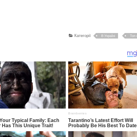
Категорії
В УкраЇні
Топ 