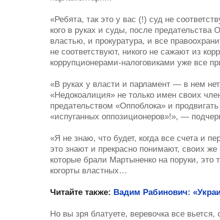
«Ребята, так это у вас (!) суд не соответ
кого в руках и суды, после предательства 
властью, и прокуратура, и все правоохрани
не соответствуют, никого не сажают из кор
коррупционерами-налоговиками уже все пр
«В руках у власти и парламент — в нем нет
«Недокоалиция» не только имен своих член
предательством «Оппоблока» и продвигат
«испуганных оппозиционеров»!», — подчер
«Я не знаю, что будет, когда все счета и 
это знают и прекрасно понимают, своих же 
которые брали Мартыненко на поруки, это т
когорты властных…
Читайте также:
Вадим Рабинович: «Украи
Но вы зря блатуете, веревочка все вьется,