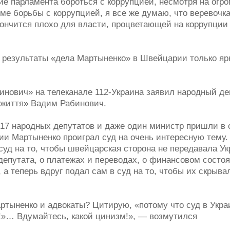
ние парламента бороться с коррупцией, несмотря на огр
ме борьбы с коррупцией, я все же думаю, что веревочк
 кончится плохо для власти, процветающей на коррупции
 И результаты «дела Мартыненко» в Швейцарии только яр
инович» на телеканале 112-Украина заявил народный де
 життя» Вадим Рабинович.
17 народных депутатов и даже один министр пришли в 
ии Мартыненко проиграл суд на очень интересную тему.
суд на то, чтобы швейцарская сторона не передавала У
 депутата, о платежах и переводах, о финансовом сост
а теперь вдруг подал сам в суд на то, чтобы их скрыва
ртыненко и адвокаты? Цитирую, «потому что суд в Укра
!»… Вдумайтесь, какой цинизм!», — возмутился