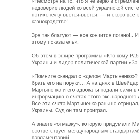
«Несмотря на то, что я не верю в стремле
недоверие людей ко всей украинской систе
потихонечку вьется-вьется, — и скоро все
казнокрадстве!..
Зря так блатуют — все кончится погано!..
этому показатель».
Об этом в эфире программы «Кто кому Раб
Украины и лидер политической партии «За
«Помните скандал с «делом Мартыненко»? 
брать его на поруки… А на днях в Швейцар
Мартыненко и его адвокаты подали сами в 
информацию о счетах этого экс-народного
Все эти счета Мартыненко раньше отрицал, 
Украины. Суд он там проиграл.
А знаете «отмазку», которую придумали Ма
соответствует международным стандартам
парламентарий.