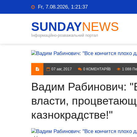
Fr, 7.08.2026, 1:21:38
SUNDAY
NEWS
Інформаційно-розважальний портал
07 авг, 2017
0 КОМЕНТАРІЇВ
1 088 Пе
Вадим Рабинович: "
власти, процветающ
казнокрадстве!"