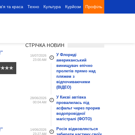
в'я та краса
Техно
Культура
Курйози
Профіль
СТРІЧКА НОВИН
У Флориді
16/07/2026
23:00 AM
американський
винищувач епічно
пролетів прямо над
пляжем з
відпочиваючими
(ВІДЕО)
У Києві автівка
28/06/2026
00:04 AM
провалилась під
асфальт через прорив
водопровідної
магістралі (ФОТО)
Росія відмовляється
14/06/2026
23:27 AM
забирати частину своїх