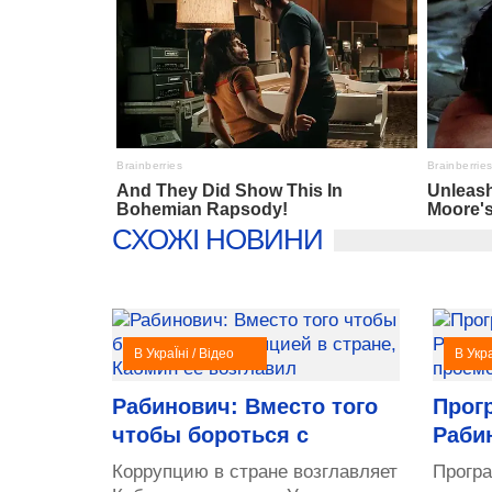
СХОЖІ НОВИНИ
В УкраЇні / Відео
В Укра
Рабинович: Вместо того
Прог
чтобы бороться с
Раби
Коррупцию в стране возглавляет
Прогр