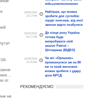
омное
військовополонених
а
 и
Найгірше, що можна
26/05/2026
22:17 AM
зробити для суглобів:
хірург пояснив, від якої
звички варто позбутися
кий
До кінця року Україна
26/05/2026
00:17 AM
готова буде
випробувати свій
путат
аналог Patriot –
Штілерман (ВІДЕО)
Чи міг «Орешник»
суд
25/05/2026
23:39 AM
промахнутися аж на 80
км та який висновок
краине
можна зробити з удару
оянии…
цією БРСД
ли от
РЕКОМЕНДУЄМО
ине не