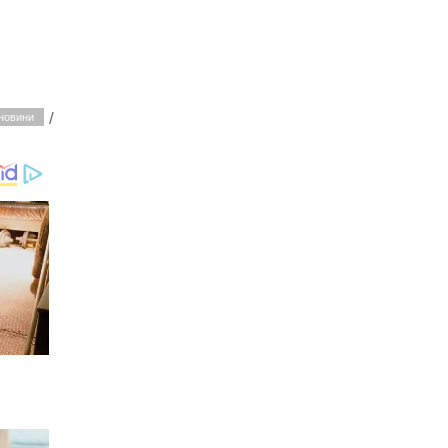
/
новини