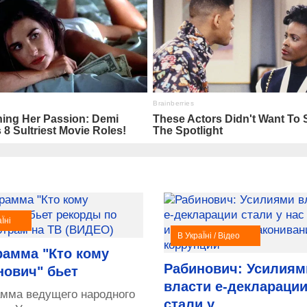
Їні
В УкраЇні / Відео
рамма "Кто кому
Рабинович: Усилиям
нович" бьет
власти е-деклараци
амма ведущего народного
стали у