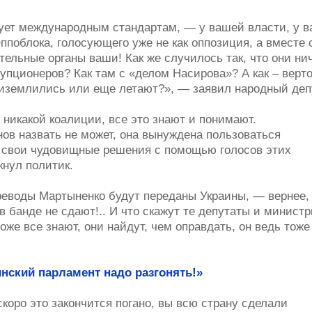
ствует международным стандартам, — у вашей власти, у ва
Оппоблока, голосующего уже не как оппозиция, а вместе 
тельные органы ваши! Как же случилось так, что они ни
рупционеров? Как там с «делом Насирова»? А как – верт
иземлились или еще летают?», — заявил народный деп
 никакой коалиции, все это знают и понимают.
ов назвать не может, она вынуждена пользоваться
ь свои чудовищные решения с помощью голосов этих
кнул политик.
переводы Мартыненко будут переданы Украины, — вернее,
в банде не сдают!.. И что скажут те депутаты и министр
оже все знают, они найдут, чем оправдать, он ведь тоже
нский парламент надо разгонять!»
 скоро это закончится погано, вы всю страну сделали