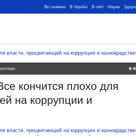
Всі новини
В УкраЇні
В світі
Наука
Здоро
реглядів
Все кончится плохо для
ей на коррупции и