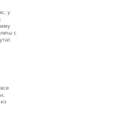
с, у
с
чему
олеты с
утат.
 все
ы,
 из