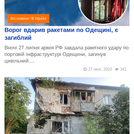
Всі новини
/
В УкраЇні
Ворог вдарив ракетами по Одещині, є
загиблий
Вночі 27 липня армія РФ завдала ракетного удару по
портовій інфраструктурі Одещини, загинув
цивільний....
27 июл, 2023
341