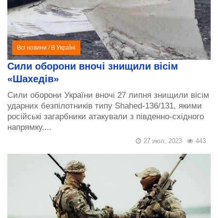
Всі новини
/
В УкраЇні
Сили оборони вночі знищили вісім
«Шахедів»
Сили оборони України вночі 27 липня знищили вісім
ударних безпілотників типу Shahed-136/131, якими
російські загарбники атакували з південно-східного
напрямку....
27 июл, 2023
443