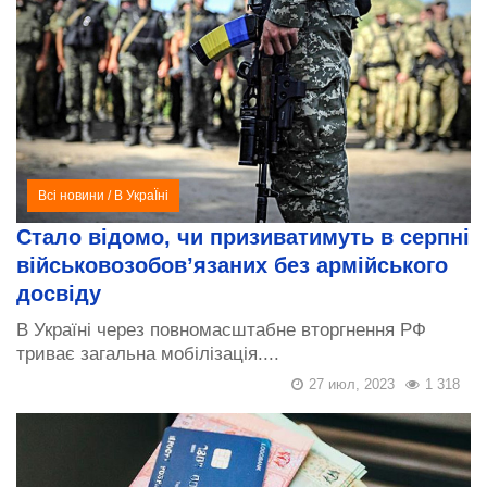
Всі новини
/
В УкраЇні
Стало відомо, чи призиватимуть в серпні
військовозобов’язаних без армійського
досвіду
В Україні через повномасштабне вторгнення РФ
триває загальна мобілізація....
27 июл, 2023
1 318