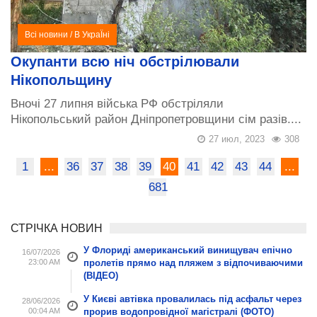
Всі новини
/
В УкраЇні
Окупанти всю ніч обстрілювали
Нікопольщину
Вночі 27 липня війська РФ обстріляли
Нікопольський район Дніпропетровщини сім разів....
27 июл, 2023
308
1
...
36
37
38
39
40
41
42
43
44
...
681
СТРІЧКА НОВИН
У Флориді американський винищувач епічно
16/07/2026
23:00 AM
пролетів прямо над пляжем з відпочиваючими
(ВІДЕО)
У Києві автівка провалилась під асфальт через
28/06/2026
00:04 AM
прорив водопровідної магістралі (ФОТО)