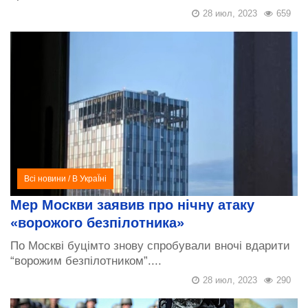
28 июл, 2023
659
Всі новини
/
В УкраЇні
Мер Москви заявив про нічну атаку
«ворожого безпілотника»
По Москві буцімто знову спробували вночі вдарити
“ворожим безпілотником”....
28 июл, 2023
290