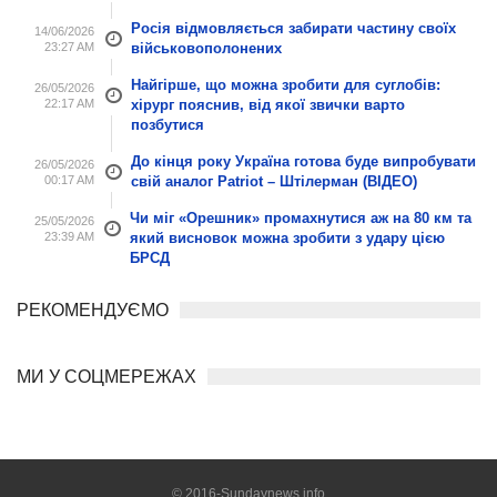
Росія відмовляється забирати частину своїх
14/06/2026
23:27 AM
військовополонених
Найгірше, що можна зробити для суглобів:
26/05/2026
22:17 AM
хірург пояснив, від якої звички варто
позбутися
До кінця року Україна готова буде випробувати
26/05/2026
00:17 AM
свій аналог Patriot – Штілерман (ВІДЕО)
Чи міг «Орешник» промахнутися аж на 80 км та
25/05/2026
23:39 AM
який висновок можна зробити з удару цією
БРСД
РЕКОМЕНДУЄМО
МИ У СОЦМЕРЕЖАХ
© 2016-Sundaynews.info