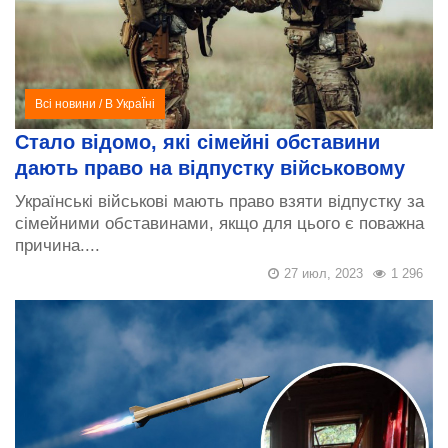
Всі новини
/
В УкраЇні
Стало відомо, які сімейні обставини
дають право на відпустку військовому
Українські військові мають право взяти відпустку за
сімейними обставинами, якщо для цього є поважна
причина....
27 июл, 2023
1 296