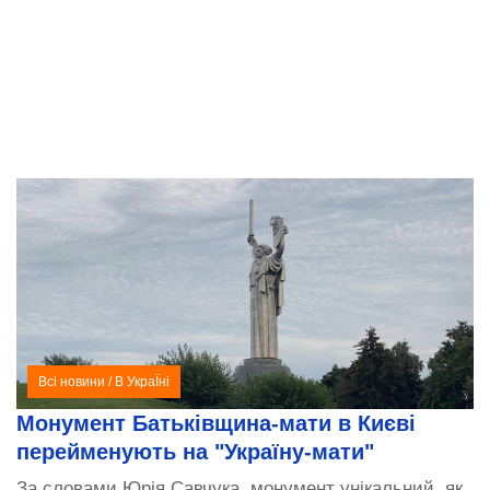
Всі новини
/
В УкраЇні
Монумент Батьківщина-мати в Києві
перейменують на "Україну-мати"
За словами Юрія Савчука, монумент унікальний, як