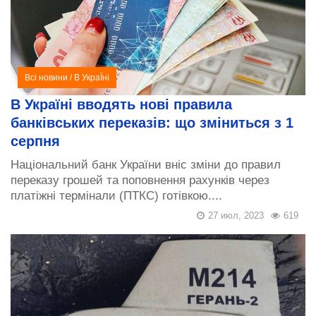
Всі новини
/
В УкраЇні
В Україні вводять нові правила
банківських переказів: що зміниться з 1
серпня
Національний банк України вніс зміни до правил
переказу грошей та поповнення рахунків через
платіжні термінали (ПТКС) готівкою....
27 июл, 2023
619