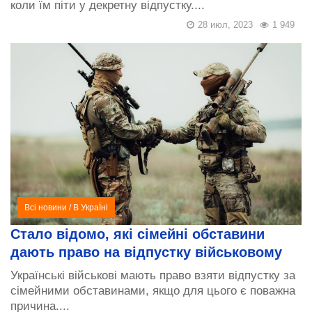
коли їм піти у декретну відпустку....
28 июл, 2023
1 949
Всі новини
/
В УкраЇні
Стало відомо, які сімейні обставини
дають право на відпустку військовому
Українські військові мають право взяти відпустку за
сімейними обставинами, якщо для цього є поважна
причина....