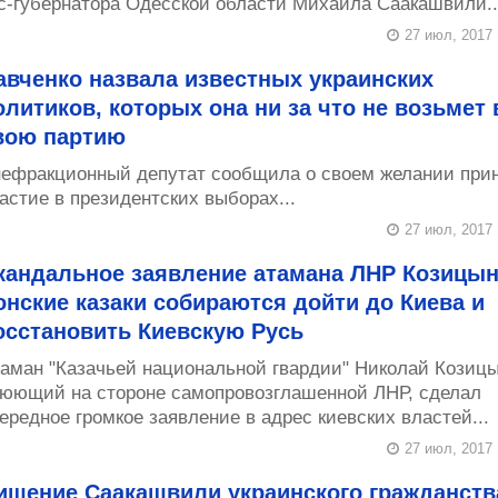
с-губернатора Одесской области Михаила Саакашвили..
27 июл, 2017
авченко назвала известных украинских
олитиков, которых она ни за что не возьмет 
вою партию
ефракционный депутат сообщила о своем желании при
астие в президентских выборах...
27 июл, 2017
кандальное заявление атамана ЛНР Козицын
онские казаки собираются дойти до Киева и
осстановить Киевскую Русь
таман "Казачьей национальной гвардии" Николай Козицы
юющий на стороне самопровозглашенной ЛНР, сделал
ередное громкое заявление в адрес киевских властей...
27 июл, 2017
ишение Саакашвили украинского гражданств