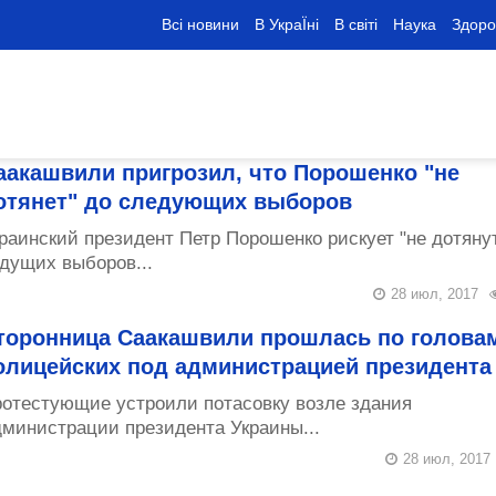
Всі новини
В УкраЇні
В світі
Наука
Здоро
аакашвили пригрозил, что Порошенко "не
отянет" до следующих выборов
раинский президент Петр Порошенко рискует "не дотяну
дущих выборов...
28 июл, 2017
торонница Саакашвили прошлась по голова
олицейских под администрацией президента
отестующие устроили потасовку возле здания
министрации президента Украины...
28 июл, 2017