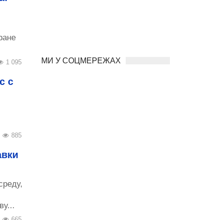
ране
МИ У СОЦМЕРЕЖАХ
1 095
с с
885
авки
среду,
у...
665