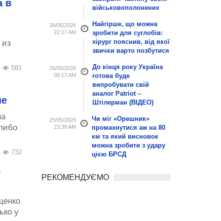
 в
військовополонених
Найгірше, що можна
26/05/2026
22:17 AM
зробити для суглобів:
хірург пояснив, від якої
 из
звички варто позбутися
До кінця року Україна
581
26/05/2026
00:17 AM
готова буде
випробувати свій
аналог Patriot –
не
Штілерман (ВІДЕО)
на
Чи міг «Орешник»
25/05/2026
либо
23:39 AM
промахнутися аж на 80
км та який висновок
можна зробити з удару
732
цією БРСД
о
РЕКОМЕНДУЄМО
щенко
ько у