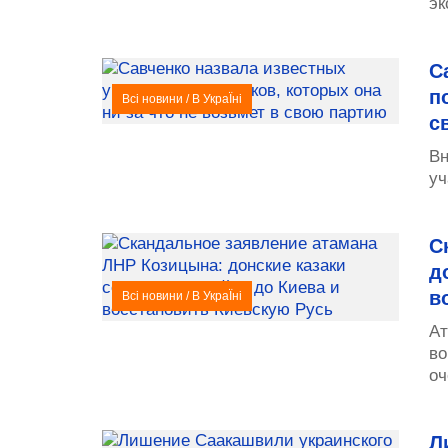
эк
С
п
Всі новини
/
В УкраЇні
с
Вн
уч
С
д
в
Всі новини
/
В УкраЇні
​А
во
оч
Л