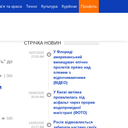
в'я та краса
Техно
Культура
Курйози
Профіль
СТРІЧКА НОВИН
У Флориді
16/07/2026
23:00 AM
американський
ть" до
винищувач епічно
пролетів прямо над
пляжем з
1 066
відпочиваючими
(ВІДЕО)
м
У Києві автівка
28/06/2026
00:04 AM
провалилась під
асфальт через прорив
водопровідної
магістралі (ФОТО)
590
Росія відмовляється
14/06/2026
23:27 AM
забирати частину своїх