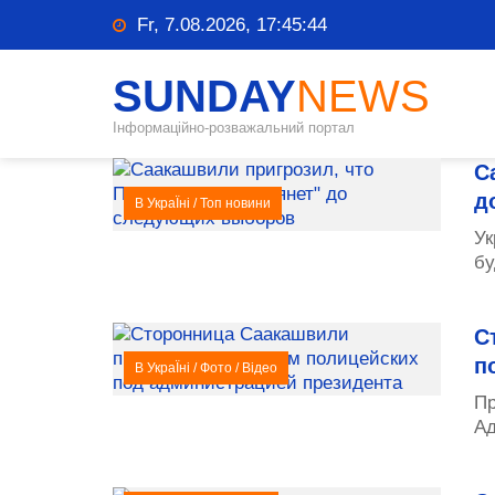
Fr, 7.08.2026, 17:45:45
SUNDAY
NEWS
Інформаційно-розважальний портал
С
д
В УкраЇні
/
Топ новини
Ук
бу
С
п
В УкраЇні
/
Фото
/
Відео
Пр
Ад