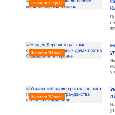
С
Всі новини
/
В УкраЇні
К
Пр
по
жи
Н
у
Всі новини
/
В УкраЇні
Эк
Ми
уг
У
л
Всі новини
/
В УкраЇні
На
ув