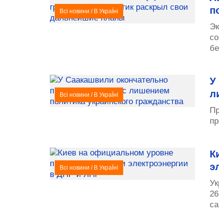
п
Всі новини
/
В УкраЇні
Эк
со
бе
У
л
Всі новини
/
В УкраЇні
Пр
пр
К
э
Всі новини
/
В УкраЇні
Ук
26
са