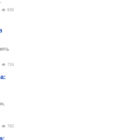
.
939
в
нять
716
а:
н,
760
а: