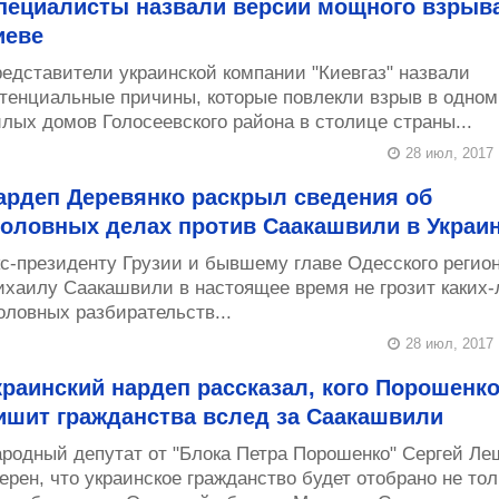
пециалисты назвали версии мощного взрыва
иеве
едставители украинской компании "Киевгаз" назвали
тенциальные причины, которые повлекли взрыв в одном
лых домов Голосеевского района в столице страны...
28 июл, 2017
ардеп Деревянко раскрыл сведения об
головных делах против Саакашвили в Украи
с-президенту Грузии и бывшему главе Одесского регио
хаилу Саакашвили в настоящее время не грозит каких-
оловных разбирательств...
28 июл, 2017
краинский нардеп рассказал, кого Порошенк
ишит гражданства вслед за Саакашвили
родный депутат от "Блока Петра Порошенко" Сергей Ле
ерен, что украинское гражданство будет отобрано не тол