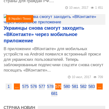
страны для граждан РФ....
10 июл, 2017
1 451
В УкраЇні
/
Техно
Украинцы снова смогут заходить
«ВКонтакте» через мобильное
приложение
В приложении «ВКонтакте» для мобильных
устройств на Android появился встроенный прокси
для украинских пользователей. Теперь
заблокированные подписчики соцсети снова смогут
посещать «ВКонтакте»...
10 июл, 2017
709
1
...
575
576
577
578
579
580
581
582
583
...
681
СТРІЧКА НОВИН