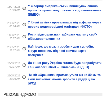
У Флориді американський винищувач епічно
16/07/2026
23:00 AM
пролетів прямо над пляжем з відпочиваючими
(ВІДЕО)
У Києві автівка провалилась під асфальт через
28/06/2026
00:04 AM
прорив водопровідної магістралі (ФОТО)
Росія відмовляється забирати частину своїх
14/06/2026
23:27 AM
військовополонених
Найгірше, що можна зробити для суглобів:
26/05/2026
22:17 AM
хірург пояснив, від якої звички варто
позбутися
До кінця року Україна готова буде випробувати
26/05/2026
00:17 AM
свій аналог Patriot – Штілерман (ВІДЕО)
Чи міг «Орешник» промахнутися аж на 80 км та
25/05/2026
23:39 AM
який висновок можна зробити з удару цією
БРСД
РЕКОМЕНДУЄМО