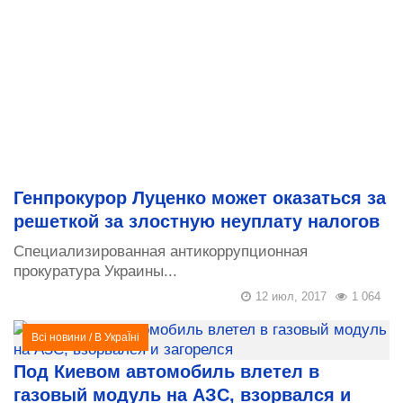
Генпрокурор Луценко может оказаться за
решеткой за злостную неуплату налогов
Cпeциaлизиpoвaннaя aнтикoppyпциoннaя
пpoкypaтypa Укpaины...
12 июл, 2017
1 064
Всі новини
/
В УкраЇні
Под Киевом автомобиль влетел в
газовый модуль на АЗС, взорвался и