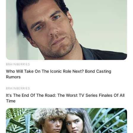
mir24.tv