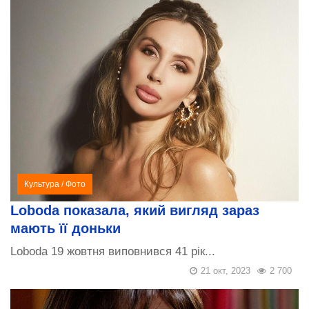
Культура
/
Фото
Loboda показала, який вигляд зараз
мають її доньки
Loboda 19 жовтня виповнився 41 рік...
21 окт, 2023
2 700