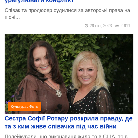
Співак та продюсер судилися за авторські права на
пісні...
26 окт, 2023
2 611
Культура
/
Фото
Сестра Софії Ротару розкрила правду, де
та з ким живе співачка під час війни
Подейкували, що виконавиця жила то в США, то в