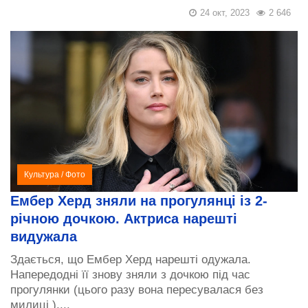
24 окт, 2023
2 646
Культура
/
Фото
Ембер Херд зняли на прогулянці із 2-
річною дочкою. Актриса нарешті
видужала
Здається, що Ембер Херд нарешті одужала.
Напередодні її знову зняли з дочкою під час
прогулянки (цього разу вона пересувалася без
милиці )....