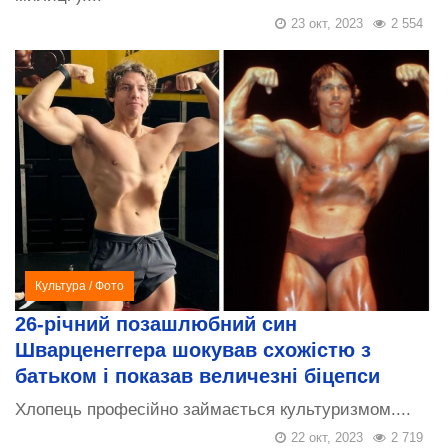
23 окт, 2023
2 554
Культура
/
Фото
26-річний позашлюбний син
Шварценеггера шокував схожістю з
батьком і показав величезні біцепси
Хлопець професійно займається культуризмом....
22 окт, 2023
2 719