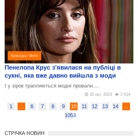
Культура
/
Фото
Пенелопа Крус з'явилася на публіці в
сукні, яка вже давно вийшла з моди
І у зірок трапляються модні провали....
20 окт, 2023
2 614
1
...
6
7
8
9
10
11
12
13
14
...
1053
СТРІЧКА НОВИН