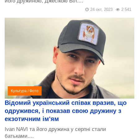
його дружиною, Джесікою Біл....
24 окт, 2023
2 541
Культура
/
Фото
Відомий український співак вразив, що
одружився, і показав свою дружину з
екзотичним ім'ям
Ivan NAVI та його дружина у серпні стали
батьками....