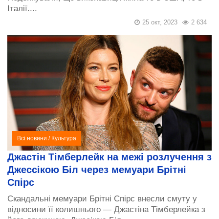
Італії....
25 окт, 2023
2 634
Всі новини
/
Культура
Джастін Тімберлейк на межі розлучення з
Джессікою Біл через мемуари Брітні
Спірс
Скандальні мемуари Брітні Спірс внесли смуту у
відносини її колишнього — Джастіна Тімберлейка з