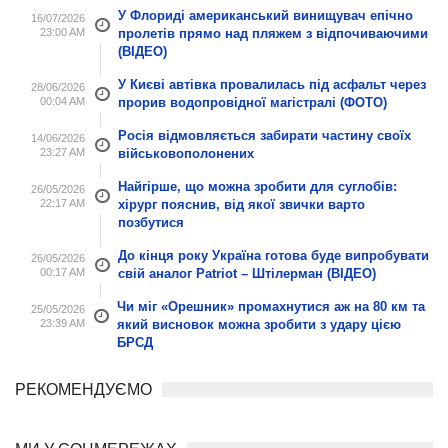
У Флориді американський винищувач епічно
16/07/2026
23:00 AM
пролетів прямо над пляжем з відпочиваючими
(ВІДЕО)
У Києві автівка провалилась під асфальт через
28/06/2026
00:04 AM
прорив водопровідної магістралі (ФОТО)
Росія відмовляється забирати частину своїх
14/06/2026
23:27 AM
військовополонених
Найгірше, що можна зробити для суглобів:
26/05/2026
22:17 AM
хірург пояснив, від якої звички варто
позбутися
До кінця року Україна готова буде випробувати
26/05/2026
00:17 AM
свій аналог Patriot – Штілерман (ВІДЕО)
Чи міг «Орешник» промахнутися аж на 80 км та
25/05/2026
23:39 AM
який висновок можна зробити з удару цією
БРСД
РЕКОМЕНДУЄМО