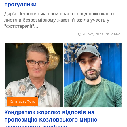
прогулянки
Дар'я Петрожицька пройшлася серед пожовклого
листя в безрозмірному жакеті й взяла участь у
"фототерапії"....
26 окт, 2023
2 662
Культура
/
Фото
Кондратюк жорсоко відповів на
пропозицію Козловського мирно
урегулювати конфлікт