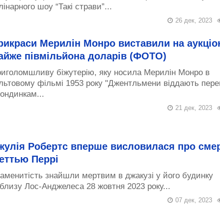
лінарного шоу “Такі страви”...
26 дек, 2023
рикраси Мерилін Монро виставили на аукціо
айже півмільйона доларів (ФОТО)
иголомшливу біжутерію, яку носила Мерилін Монро в
льтовому фільмі 1953 року "Джентльмени віддають пере
ондинкам...
21 дек, 2023
жулія Робертс вперше висловилася про сме
еттью Перрі
аменитість знайшли мертвим в джакузі у його будинку
близу Лос-Анджелеса 28 жовтня 2023 року...
07 дек, 2023