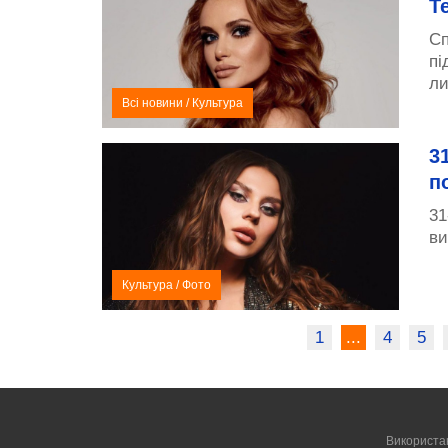
Т
Сп
пі
ли
Всі новини
/
Культура
3
п
31
ви
Культура
/
Фото
1
...
4
5
Використа