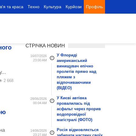
в'я та краса
Техно
Культура
Курйози
Профіль
СТРІЧКА НОВИН
ного
У Флориді
16/07/2026
23:00 AM
американський
винищувач епічно
...
пролетів прямо над
пляжем з
2 668
відпочиваючими
(ВІДЕО)
У Києві автівка
28/06/2026
00:04 AM
провалилась під
асфальт через прорив
ою
водопровідної
магістралі (ФОТО)
на
Росія відмовляється
14/06/2026
23:27 AM
забирати частину своїх