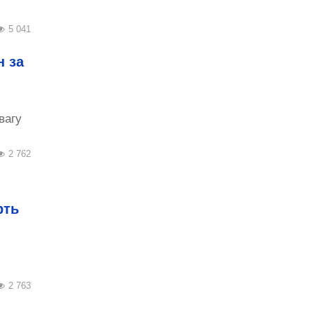
5 041
н за
вагу
2 762
рть
2 763