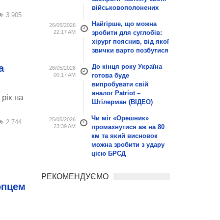
військовополонених
3 905
Найгірше, що можна
26/05/2026
22:17 AM
зробити для суглобів:
хірург пояснив, від якої
звички варто позбутися
а
До кінця року Україна
26/05/2026
00:17 AM
готова буде
випробувати свій
аналог Patriot –
рік на
Штілерман (ВІДЕО)
Чи міг «Орешник»
25/05/2026
2 744
23:39 AM
промахнутися аж на 80
км та який висновок
можна зробити з удару
цією БРСД
РЕКОМЕНДУЄМО
опцем