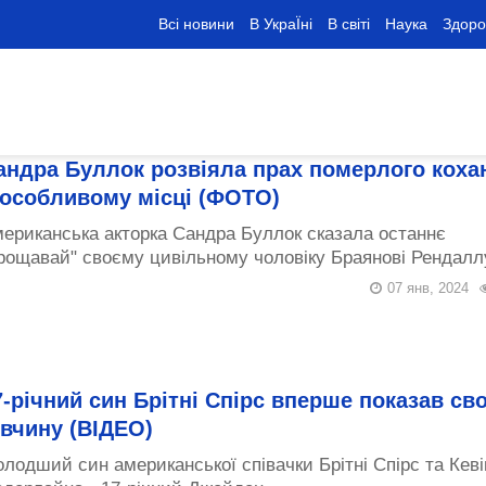
Всі новини
В УкраЇні
В світі
Наука
Здоро
андра Буллок розвіяла прах померлого коха
 особливому місці (ФОТО)
ериканська акторка Сандра Буллок сказала останнє
рощавай" своєму цивільному чоловіку Браянові Рендаллу
07 янв, 2024
7-річний син Брітні Спірс вперше показав св
івчину (ВІДЕО)
лодший син американської співачки Брітні Спірс та Кеві