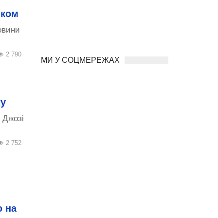
іком
овини
2 790
МИ У СОЦМЕРЕЖАХ
ty
 Джозі
2 752
ю на