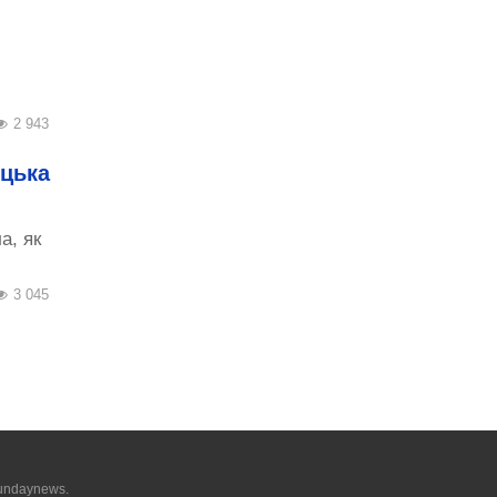
2 943
іцька
а, як
3 045
undaynews.