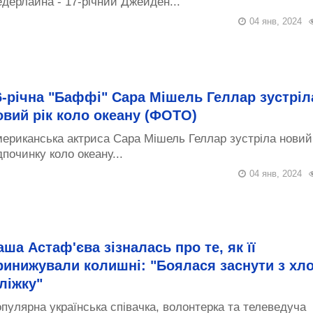
дерлайна - 17-річний Джейден...
04 янв, 2024
6-річна "Баффі" Сара Мішель Геллар зустріл
овий рік коло океану (ФОТО)
ериканська актриса Сара Мішель Геллар зустріла новий 
дпочинку коло океану...
04 янв, 2024
аша Астаф'єва зізналась про те, як її
ринижували колишні: "Боялася заснути з хл
 ліжку"
пулярна українська співачка, волонтерка та телеведуча