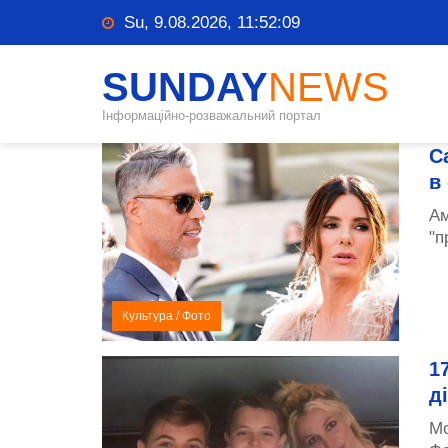
Su, 9.08.2026, 11:52:09
SUNDAY
NEWS
Інформаційно-розважальний портал
С
в
Ам
"п
Культура
/
Фото
1
д
Мо