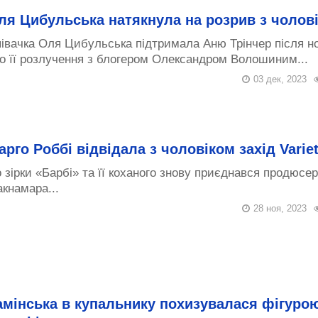
ля Цибульська натякнула на розрив з чолов
івачка Оля Цибульська підтримала Аню Трінчер після н
о її розлучення з блогером Олександром Волошиним...
03 дек, 2023
арго Роббі відвідала з чоловіком захід Varie
 зірки «Барбі» та її коханого знову приєднався продюсер
кнамара...
28 ноя, 2023
амінська в купальнику похизувалася фігуро