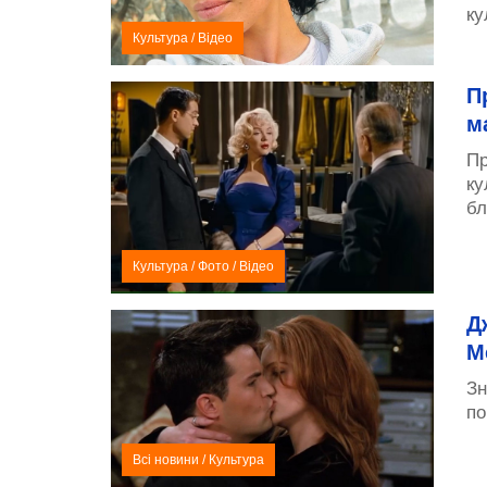
ку
Культура
/
Відео
П
м
Пр
ку
бл
Культура
/
Фото
/
Відео
Д
М
Зн
по
Всі новини
/
Культура