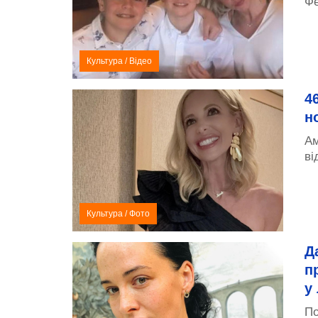
Фе
Культура
/
Відео
4
н
Ам
ві
Культура
/
Фото
Д
п
у
По