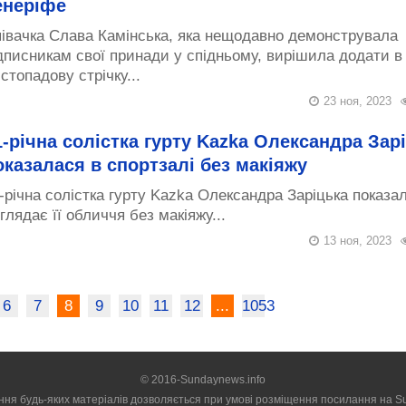
енеріфе
івачка Слава Камінська, яка нещодавно демонструвала
дписникам свої принади у спідньому, вирішила додати в
стопадову стрічку...
23 ноя, 2023
1-річна солістка гурту Kazka Олександра Зар
оказалася в спортзалі без макіяжу
-річна солістка гурту Kazka Олександра Заріцька показал
глядає її обличчя без макіяжу...
13 ноя, 2023
6
7
8
9
10
11
12
...
1053
© 2016-Sundaynews.info
ння будь-яких матеріалів дозволяється при умові розміщення посилання на
S