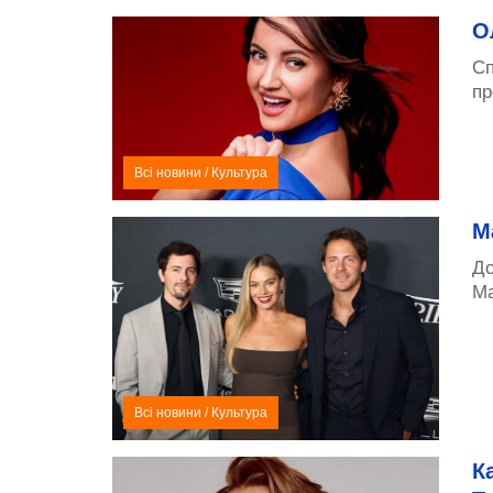
О
Сп
пр
Всі новини
/
Культура
М
До
Ма
Всі новини
/
Культура
К