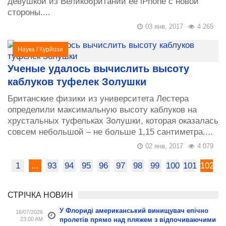
девушкой из Великобритании ее iPhone с новой
стороны....
03 янв, 2017
4 265
Наука
/
Курйози
Ученые удалось вычислить высоту
каблуков туфелек Золушки
Британские физики из университета Лестера
определили максимальную высоту каблуков на
хрустальных туфельках Золушки, которая оказалась
совсем небольшой – не больше 1,15 сантиметра....
02 янв, 2017
4 079
1
...
93
94
95
96
97
98
99
100
101
102
СТРІЧКА НОВИН
У Флориді американський винищувач епічно
16/07/2026
23:00 AM
пролетів прямо над пляжем з відпочиваючими