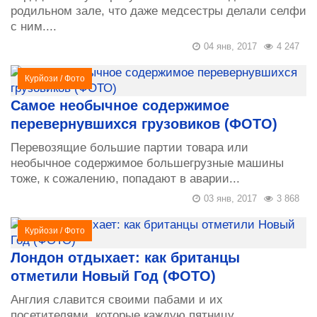
родильном зале, что даже медсестры делали селфи
с ним....
04 янв, 2017
4 247
Курйози
/
Фото
Самое необычное содержимое
перевернувшихся грузовиков (ФОТО)
Перевозящие большие партии товара или
необычное содержимое большегрузные машины
тоже, к сожалению, попадают в аварии...
03 янв, 2017
3 868
Курйози
/
Фото
Лондон отдыхает: как британцы
отметили Новый Год (ФОТО)
Англия славится своими пабами и их
посетителями, которые каждую пятницу