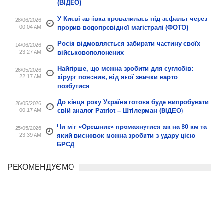
(ВІДЕО)
У Києві автівка провалилась під асфальт через
28/06/2026
00:04 AM
прорив водопровідної магістралі (ФОТО)
Росія відмовляється забирати частину своїх
14/06/2026
23:27 AM
військовополонених
Найгірше, що можна зробити для суглобів:
26/05/2026
22:17 AM
хірург пояснив, від якої звички варто
позбутися
До кінця року Україна готова буде випробувати
26/05/2026
00:17 AM
свій аналог Patriot – Штілерман (ВІДЕО)
Чи міг «Орешник» промахнутися аж на 80 км та
25/05/2026
23:39 AM
який висновок можна зробити з удару цією
БРСД
РЕКОМЕНДУЄМО