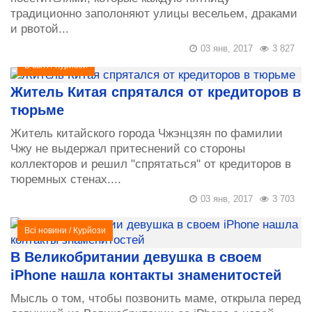
традиционно заполоняют улицы весельем, драками
и рвотой...
03 янв, 2017
3 827
В світі
/
Курйози
Житель Китая спрятался от кредиторов в
тюрьме
Житель китайского города Чжэнцзян по фамилии
Чжу не выдержал притеснений со стороны
коллекторов и решил "спрятаться" от кредиторов в
тюремных стенах....
03 янв, 2017
3 703
Всі новини
/
Курйози
В Великобритании девушка в своем
iPhone нашла контакты знаменитостей
Мысль о том, чтобы позвонить маме, открыла перед