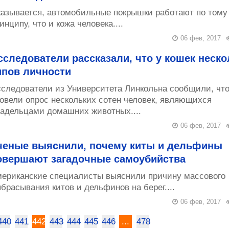
азывается, автомобильные покрышки работают по тому
инципу, что и кожа человека....
06 фев, 2017
сследователи рассказали, что у кошек неско
ипов личности
следователи из Университета Линкольна сообщили, что
овели опрос нескольких сотен человек, являющихся
адельцами домашних животных....
06 фев, 2017
ченые выяснили, почему киты и дельфины
овершают загадочные самоубийства
ериканские специалисты выяснили причину массового
брасывания китов и дельфинов на берег....
06 фев, 2017
440
441
442
443
444
445
446
...
478