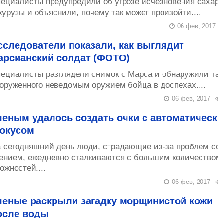
ециалисты предупредили об угрозе исчезновения саха
курузы и объяснили, почему так может произойти....
06 фев, 2017
сследователи показали, как выглядит
арсианский солдат (ФОТО)
ециалисты разглядели снимок с Марса и обнаружили т
оруженного неведомым оружием бойца в доспехах....
06 фев, 2017
ченым удалось создать очки с автоматичес
окусом
 сегодняшний день люди, страдающие из-за проблем с
ением, ежедневно сталкиваются с большим количество
ожностей....
06 фев, 2017
ченые раскрыли загадку морщинистой кожи
осле воды