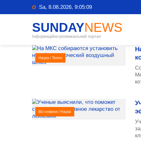
Sa, 8.08.2026, 9:05:10
SUNDAY
NEWS
Інформаційно-розважальний портал
Н
к
Наука
/
Техно
Со
Ме
ко
У
э
Всі новини
/
Наука
Уч
за
кл