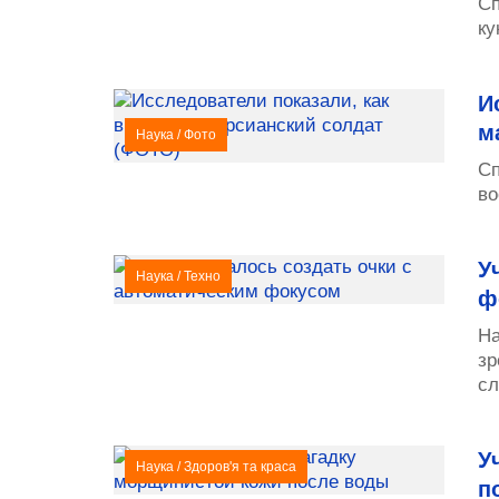
Сп
ку
И
м
Наука
/
Фото
Сп
во
У
Наука
/
Техно
ф
На
зр
сл
У
Наука
/
Здоров'я та краса
п