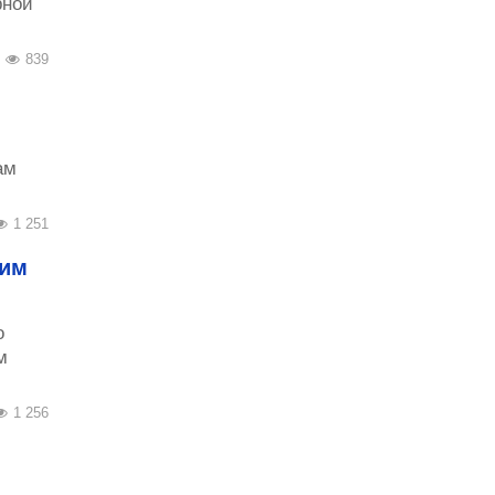
рной
839
ам
1 251
ким
о
м
1 256