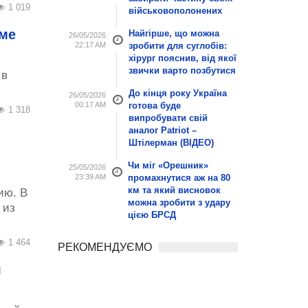
1 019
військовополонених
еме
Найгірше, що можна
26/05/2026
22:17 AM
зробити для суглобів:
хірург пояснив, від якої
звички варто позбутися
 в
До кінця року Україна
26/05/2026
00:17 AM
готова буде
1 318
випробувати свій
аналог Patriot –
Штілерман (ВІДЕО)
Чи міг «Орешник»
25/05/2026
23:39 AM
промахнутися аж на 80
км та який висновок
ию. В
можна зробити з удару
 из
цією БРСД
1 464
РЕКОМЕНДУЄМО
я