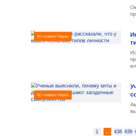
Ок
пр
И
Всі новини
/
Наука
т
Ис
пр
вл
У
с
Всі новини
/
Наука
Ам
вы
1
...
438
439