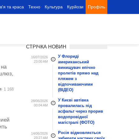
в'я та краса
Техно
Культура
Курйози
Профіль
СТРІЧКА НОВИН
У Флориді
16/07/2026
23:00 AM
американський
 на
винищувач епічно
шлюз,
пролетів прямо над
пляжем з
відпочиваючими
1 168
(ВІДЕО)
У Києві автівка
28/06/2026
00:04 AM
провалилась під
асфальт через прорив
водопровідної
мией
магістралі (ФОТО)
ить
Росія відмовляється
14/06/2026
23:27 AM
забирати частину своїх