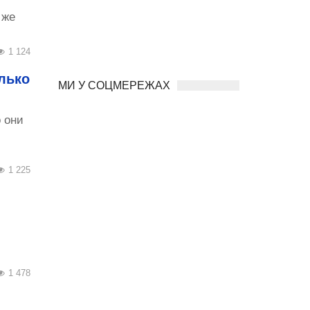
 же
1 124
лько
МИ У СОЦМЕРЕЖАХ
 они
1 225
1 478