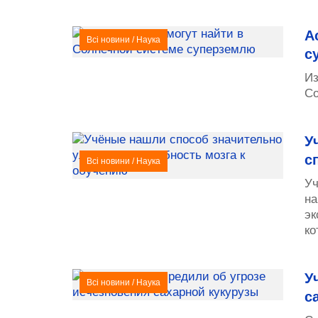
А
Всі новини
/
Наука
с
Из
Со
У
с
Всі новини
/
Наука
Уч
на
эк
ко
У
Всі новини
/
Наука
с