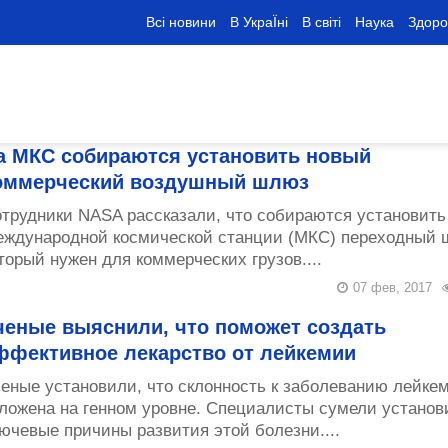
Всі новини
В УкраЇні
В світі
Наука
Здоро
а МКС собираются установить новый
оммерческий воздушный шлюз
трудники NASA рассказали, что собираются установить
ждународной космической станции (МКС) переходный 
торый нужен для коммерческих грузов....
07 фев, 2017
ченые выяснили, что поможет создать
ффективное лекарство от лейкемии
еные установили, что склонность к заболеванию лейке
ложена на генном уровне. Специалисты сумели установ
ючевые причины развития этой болезни....