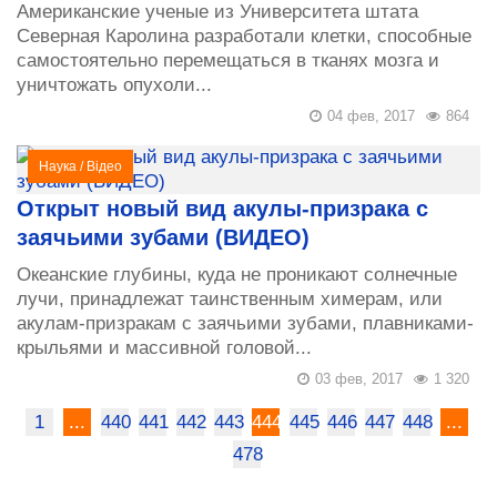
Американские ученые из Университета штата
Северная Каролина разработали клетки, способные
самостоятельно перемещаться в тканях мозга и
уничтожать опухоли...
04 фев, 2017
864
Наука
/
Відео
Открыт новый вид акулы-призрака с
заячьими зубами (ВИДЕО)
Океанские глубины, куда не проникают солнечные
лучи, принадлежат таинственным химерам, или
акулам-призракам с заячьими зубами, плавниками-
крыльями и массивной головой...
03 фев, 2017
1 320
1
...
440
441
442
443
444
445
446
447
448
...
478