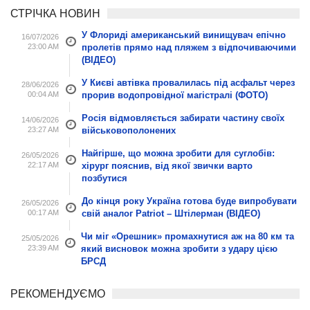
СТРІЧКА НОВИН
У Флориді американський винищувач епічно
16/07/2026
23:00 AM
пролетів прямо над пляжем з відпочиваючими
(ВІДЕО)
У Києві автівка провалилась під асфальт через
28/06/2026
00:04 AM
прорив водопровідної магістралі (ФОТО)
Росія відмовляється забирати частину своїх
14/06/2026
23:27 AM
військовополонених
Найгірше, що можна зробити для суглобів:
26/05/2026
22:17 AM
хірург пояснив, від якої звички варто
позбутися
До кінця року Україна готова буде випробувати
26/05/2026
00:17 AM
свій аналог Patriot – Штілерман (ВІДЕО)
Чи міг «Орешник» промахнутися аж на 80 км та
25/05/2026
23:39 AM
який висновок можна зробити з удару цією
БРСД
РЕКОМЕНДУЄМО