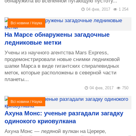
обнаружила во вселенной пугающую пустоту...
04 фев, 2017
1 254
Всі новини
/
Наука
На Марсе обнаружены загадочные
ледниковые метки
Учены из научного агентства Mars Express,
продемонстрировали новые снимки ледниковой
шапки Марса в виде гигантских спиралевидных
меток, которые расположены в северной части
планеты...
04 фев, 2017
750
Всі новини
/
Наука
Ахуна Монс: ученые разгадали загадку
одинокого криовулкана
Ахуна Монс — ледяной вулкан на Церере,