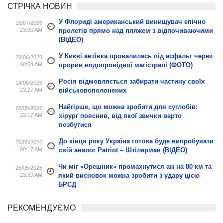
СТРІЧКА НОВИН
У Флориді американський винищувач епічно
16/07/2026
23:00 AM
пролетів прямо над пляжем з відпочиваючими
(ВІДЕО)
У Києві автівка провалилась під асфальт через
28/06/2026
00:04 AM
прорив водопровідної магістралі (ФОТО)
Росія відмовляється забирати частину своїх
14/06/2026
23:27 AM
військовополонених
Найгірше, що можна зробити для суглобів:
26/05/2026
22:17 AM
хірург пояснив, від якої звички варто
позбутися
До кінця року Україна готова буде випробувати
26/05/2026
00:17 AM
свій аналог Patriot – Штілерман (ВІДЕО)
Чи міг «Орешник» промахнутися аж на 80 км та
25/05/2026
23:39 AM
який висновок можна зробити з удару цією
БРСД
РЕКОМЕНДУЄМО