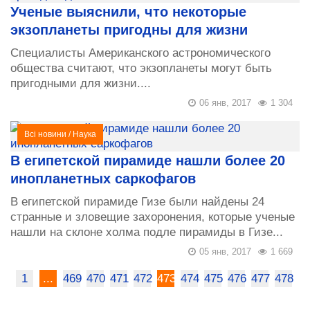
Ученые выяснили, что некоторые
экзопланеты пригодны для жизни
Специалисты Американского астрономического
общества считают, что экзопланеты могут быть
пригодными для жизни....
06 янв, 2017
1 304
Всі новини
/
Наука
В египетской пирамиде нашли более 20
инопланетных саркофагов
В египетской пирамиде Гизе были найдены 24
странные и зловещие захоронения, которые ученые
нашли на склоне холма подле пирамиды в Гизе...
05 янв, 2017
1 669
1
...
469
470
471
472
473
474
475
476
477
478