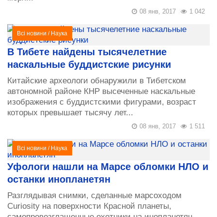
08 янв, 2017
1 042
Всі новини
/
Наука
В Тибете найдены тысячелетние
наскальные буддистские рисунки
Китайские археологи обнаружили в Тибетском
автономной районе КНР высеченные наскальные
изображения с буддистскими фигурами, возраст
которых превышает тысячу лет...
08 янв, 2017
1 511
Всі новини
/
Наука
Уфологи нашли на Марсе обломки НЛО и
останки инопланетян
Разглядывая снимки, сделанные марсоходом
Curiosity на поверхности Красной планеты,
самопровозглашенные охотники на инопланетян