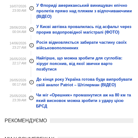
У Флориді американський винищувач епічно
16/07/2026
23:00 AM
пролетів прямо над пляжем з відпочиваючими
(ВІДЕО)
У Києві автівка провалилась під асфальт через
28/06/2026
00:04 AM
прорив водопровідної магістралі (ФОТО)
Росія відмовляється забирати частину своїх
14/06/2026
23:27 AM
військовополонених
Найгірше, що можна зробити для суглобів:
26/05/2026
22:17 AM
хірург пояснив, від якої звички варто
позбутися
До кінця року Україна готова буде випробувати
26/05/2026
00:17 AM
свій аналог Patriot – Штілерман (ВІДЕО)
Чи міг «Орешник» промахнутися аж на 80 км та
25/05/2026
23:39 AM
який висновок можна зробити з удару цією
БРСД
РЕКОМЕНДУЄМО