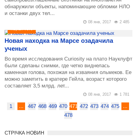
обнаружили объекты, напоминающие обломки НЛО
и останки двух тел...
08 янв, 2017
2 485
Наука
/
Фото
Новая находка на Марсе озадачила
ученых
Во время исследования Curiosity на плато Науклуфт
были сделаны снимки, где четко виднелась
каменная голова, похожая на изваяния ольмеков. Ее
можно заметить в кратере Гейла, возраст которого
составляет 3,5 млрд. лет...
08 янв, 2017
1 781
1
...
467
468
469
470
471
472
473
474
475
...
478
СТРІЧКА НОВИН