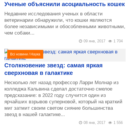
Ученые объяснили асоциальность кошек
Недавние исследования ученых в области
ветеринарии обнаружили, что кошки являются
более независимыми и обособленными животными,
чем собаки...
09 янв, 2017
1 704
Всі новини
/
Наука
Столкновение звезд: самая яркая
сверхновая в галактике
Несколько лет назад профессор Ларри Молнар из
колледжа Кальвина сделал достаточно смелое
предсказание: в 2022 году случится один из
ярчайших взрывов суперновой, который на краткий
миг затмит своим светом сияние большинства
звезд в нашей галактике...
08 янв, 2017
1 556
Всі новини
/
Наука