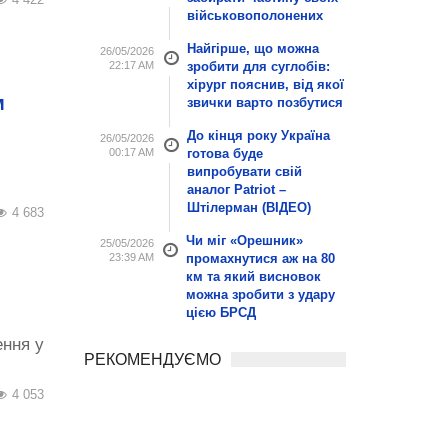
військовополонених
Найгірше, що можна
26/05/2026
22:17 AM
зробити для суглобів:
хірург пояснив, від якої
м
звички варто позбутися
До кінця року Україна
26/05/2026
00:17 AM
готова буде
випробувати свій
аналог Patriot –
Штілерман (ВІДЕО)
4 683
Чи міг «Орешник»
25/05/2026
23:39 AM
промахнутися аж на 80
км та який висновок
можна зробити з удару
цією БРСД
ення у
РЕКОМЕНДУЄМО
4 053