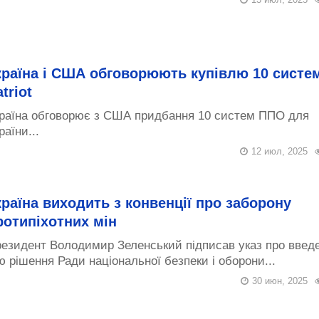
країна і США обговорюють купівлю 10 систе
triot
раїна обговорює з США придбання 10 систем ППО для
раїни...
12 июл, 2025
країна виходить з конвенції про заборону
ротипіхотних мін
езидент Володимир Зеленський підписав указ про введ
ю рішення Ради національної безпеки і оборони...
30 июн, 2025