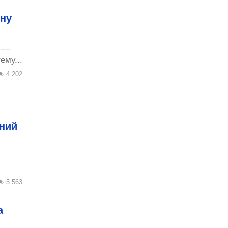
чну
о —
ему...
4 202
тний
5 563
а