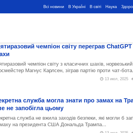
Всі новини
В УкраЇні
В світі
Наука
Здоро
’ятиразовий чемпіон світу переграв ChatGPT
ахи
ятиразовий чемпіон світу з класичних шахів, норвезький
осмейстер Магнус Карлсен, зіграв партію проти чат-бота.
13 июл, 2025
екретна служба могла знати про замах на Тр
ле не запобігла цьому
кретна служба не вжила заходів безпеки, які могли б зап
маху на президента США Дональда Трампа...
13 июл, 2025