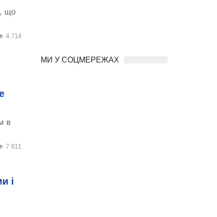
, що
4 714
МИ У СОЦМЕРЕЖАХ
е
м в
7 811
и і