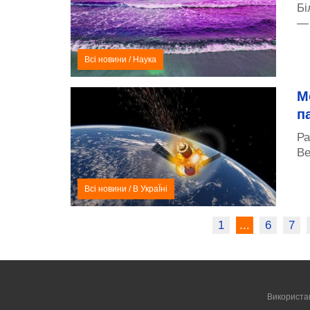
Бі
— 
Всі новини
/
Наука
М
п
Ра
Ве
Всі новини
/
В УкраЇні
1
...
6
7
Використа