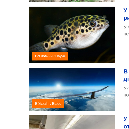
У
р
У 
не
Всі новини
/
Наука
В
д
Ук
но
В УкраЇні
/
Відео
У
о