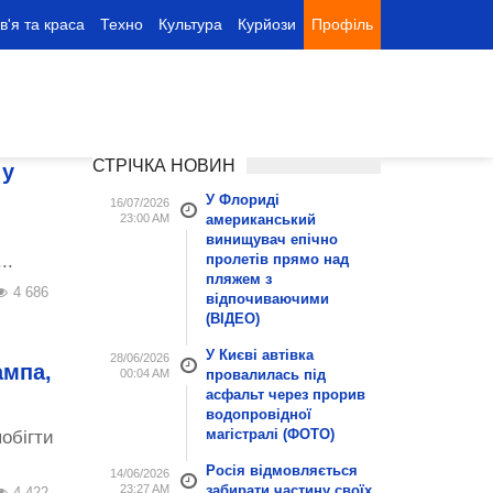
в'я та краса
Техно
Культура
Курйози
Профіль
СТРІЧКА НОВИН
 у
У Флориді
16/07/2026
23:00 AM
американський
винищувач епічно
..
пролетів прямо над
пляжем з
4 686
відпочиваючими
(ВІДЕО)
У Києві автівка
28/06/2026
ампа,
00:04 AM
провалилась під
асфальт через прорив
водопровідної
магістралі (ФОТО)
обігти
Росія відмовляється
14/06/2026
23:27 AM
забирати частину своїх
4 422