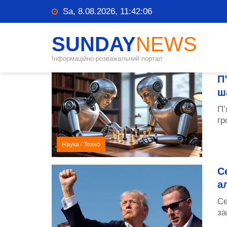
Sa, 8.08.2026, 11:42:06
SUNDAY
NEWS
Інформаційно-розважальний портал
П
ш
П’
гр
Наука
/
Техно
С
а
Се
за