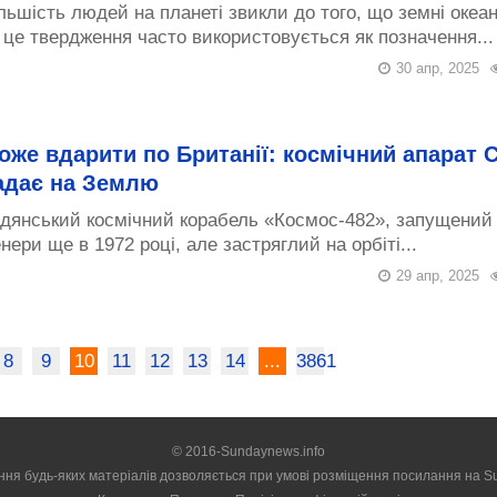
льшість людей на планеті звикли до того, що земні океан
це твердження часто використовується як позначення...
30 апр, 2025
оже вдарити по Британії: космічний апарат 
адає на Землю
дянський космічний корабель «Космос-482», запущений
нери ще в 1972 році, але застряглий на орбіті...
29 апр, 2025
8
9
10
11
12
13
14
...
3861
© 2016-Sundaynews.info
ння будь-яких матеріалів дозволяється при умові розміщення посилання на
S