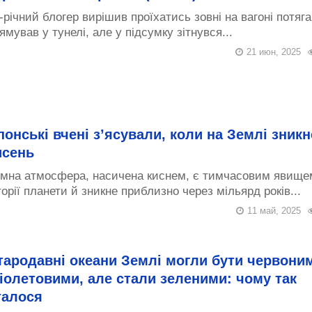
-річний блогер вирішив проїхатись зовні на вагоні потяга
ямував у тунелі, але у підсумку зітнувся...
21 июн, 2025
понські вчені з’ясували, коли на Землі зникн
исень
мна атмосфера, насичена киснем, є тимчасовим явище
торії планети й зникне приблизно через мільярд років...
11 май, 2025
тародавні океани Землі могли бути червоним
іолетовими, але стали зеленими: чому так
талося