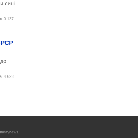
и сині
9 137
СРСР
 до
4 628
undaynews.