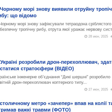
 Чорному морі знову виявили отруйну тропі
ибу: що відомо
Чорному морі знову зафіксували тетраодона сріблястог
безпечну тропічну рибу, отрута якої уражає нервову сист
28 июн, 2025
 Україні розробили дрон-перехоплювач, зда
істатися стратосфери (ВІДЕО)
раїнське інженерне об’єднання “Дикі шершні” розробило
вітній дрон-перехоплювач коптерного типу...
27 июн, 2025
 столичному метро «зачепер» впав на колії т
тримав важкі травми (ФОТО)