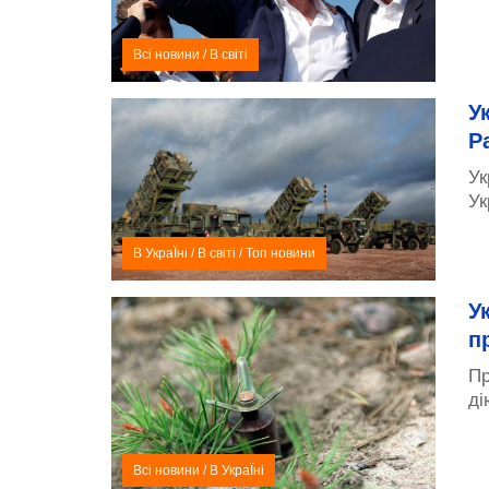
Всі новини
/
В світі
У
Pa
Ук
Ук
В УкраЇні
/
В світі
/
Топ новини
У
п
Пр
ді
Всі новини
/
В УкраЇні