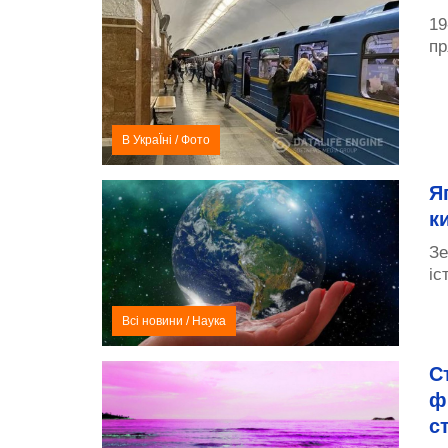
19
пр
В УкраЇні
/
Фото
Я
к
Зе
іс
Всі новини
/
Наука
С
ф
с