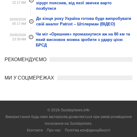
22:17 AM
хірург пояснив, від якої звички варто
позбутися
До кінця року Україна готова буде випробувати
26/05/2026
00:17 AM
свій аналог Patriot – Штілерман (ВІДЕО)
Чи міг «Орешник» промахнутися аж на 80 км та
25/05/2026
23:39 AM
який висновок можна зробити з удару цією
БРСД
РЕКОМЕНДУЄМО
МИ У СОЦМЕРЕЖАХ
© 2016-Sundaynews.info
Використання будь-яких матеріалів дозволяється при умові розміщення
посилання на
Sundaynews.
Контакти
Про нас
Політіка конфіденційності