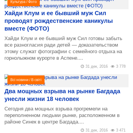
Культура
/
Фото
Хайди Клум и ее бывший муж Сил
проводят рождественские каникулы
вместе (ФОТО)
Хайди Клум и ее бывший муж Сил готовы забыть
все разногласия ради детей — доказательством
этому служат фотографии с семейного отдыха на
горнолыжном курорте в Аспене....
31 дек, 2016
3 778
Всі новини
/
В світі
Два мощных взрыва на рынке Багдада
унесли жизни 18 человек
Сегодня два мощных взрыва прогремели на
переполненном людьми рынке, расположенном в
районе Синек в центре Багдада....
31 дек, 2016
3 471