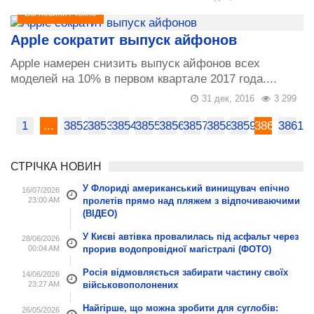
Всі новини
/
Техно
Apple сократит выпуск айфонов
Apple намерен снизить выпуск айфонов всех
моделей на 10% в первом квартале 2017 года....
31 дек, 2016
3 299
1
...
3852
3853
3854
3855
3856
3857
3858
3859
3860
3861
СТРІЧКА НОВИН
У Флориді американський винищувач епічно
16/07/2026
23:00 AM
пролетів прямо над пляжем з відпочиваючими
(ВІДЕО)
У Києві автівка провалилась під асфальт через
28/06/2026
00:04 AM
прорив водопровідної магістралі (ФОТО)
Росія відмовляється забирати частину своїх
14/06/2026
23:27 AM
військовополонених
Найгірше, що можна зробити для суглобів:
26/05/2026