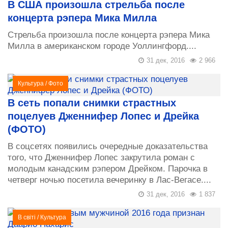
В США произошла стрельба после
концерта рэпера Мика Милла
Стрельба произошла после концерта рэпера Мика
Милла в американском городе Уоллингфорд....
31 дек, 2016
2 966
Культура
/
Фото
В сеть попали снимки страстных
поцелуев Дженнифер Лопес и Дрейка
(ФОТО)
В соцсетях появились очередные доказательства
того, что Дженнифер Лопес закрутила роман с
молодым канадским рэпером Дрейком. Парочка в
четверг ночью посетила вечеринку в Лас-Вегасе....
31 дек, 2016
1 837
В світі
/
Культура