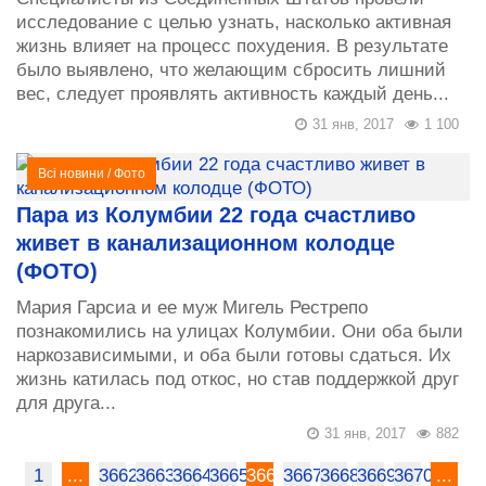
исследование с целью узнать, насколько активная
жизнь влияет на процесс похудения. В результате
было выявлено, что желающим сбросить лишний
вес, следует проявлять активность каждый день...
31 янв, 2017
1 100
Всі новини
/
Фото
Пара из Колумбии 22 года счастливо
живет в канализационном колодце
(ФОТО)
Мария Гарсиа и ее муж Мигель Рестрепо
познакомились на улицах Колумбии. Они оба были
наркозависимыми, и оба были готовы сдаться. Их
жизнь катилась под откос, но став поддержкой друг
для друга...
31 янв, 2017
882
1
...
3662
3663
3664
3665
3666
3667
3668
3669
3670
...