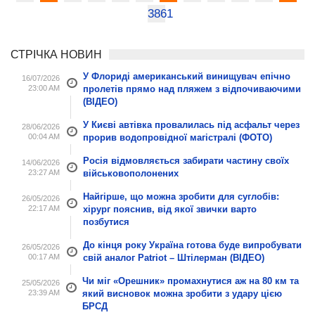
3861
СТРІЧКА НОВИН
У Флориді американський винищувач епічно
16/07/2026
23:00 AM
пролетів прямо над пляжем з відпочиваючими
(ВІДЕО)
У Києві автівка провалилась під асфальт через
28/06/2026
00:04 AM
прорив водопровідної магістралі (ФОТО)
Росія відмовляється забирати частину своїх
14/06/2026
23:27 AM
військовополонених
Найгірше, що можна зробити для суглобів:
26/05/2026
22:17 AM
хірург пояснив, від якої звички варто
позбутися
До кінця року Україна готова буде випробувати
26/05/2026
00:17 AM
свій аналог Patriot – Штілерман (ВІДЕО)
Чи міг «Орешник» промахнутися аж на 80 км та
25/05/2026
23:39 AM
який висновок можна зробити з удару цією
БРСД