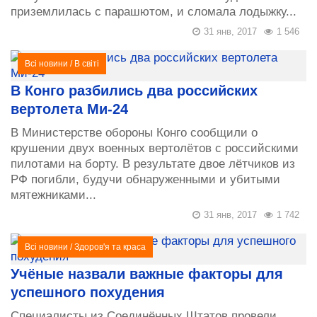
приземлилась с парашютом, и сломала лодыжку...
31 янв, 2017
1 546
Всі новини
/
В світі
В Конго разбились два российских
вертолета Ми-24
В Министерстве обороны Конго сообщили о
крушении двух военных вертолётов с российскими
пилотами на борту. В результате двое лётчиков из
РФ погибли, будучи обнаруженными и убитыми
мятежниками...
31 янв, 2017
1 742
Всі новини
/
Здоров'я та краса
Учёные назвали важные факторы для
успешного похудения
Специалисты из Соединённых Штатов провели