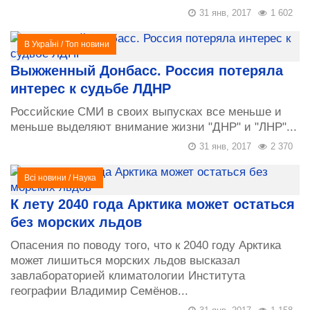
31 янв, 2017
1 602
В УкраЇні
/
Топ новини
Выжженный Донбасс. Россия потеряла
интерес к судьбе ЛДНР
Российские СМИ в своих выпусках все меньше и
меньше выделяют внимание жизни "ДНР" и "ЛНР"...
31 янв, 2017
2 370
Всі новини
/
Наука
К лету 2040 года Арктика может остаться
без морских льдов
Опасения по поводу того, что к 2040 году Арктика
может лишиться морских льдов высказал
завлабораторией климатологии Института
географии Владимир Семёнов...