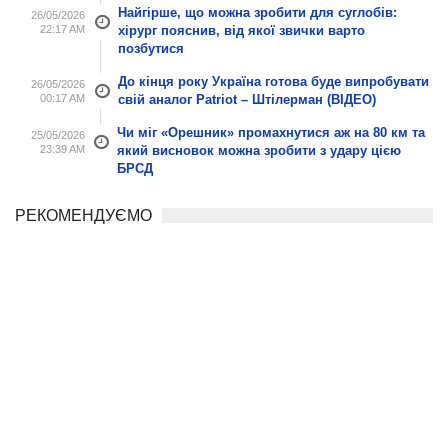
Найгірше, що можна зробити для суглобів:
26/05/2026
22:17 AM
хірург пояснив, від якої звички варто
позбутися
До кінця року Україна готова буде випробувати
26/05/2026
00:17 AM
свій аналог Patriot – Штілерман (ВІДЕО)
Чи міг «Орешник» промахнутися аж на 80 км та
25/05/2026
23:39 AM
який висновок можна зробити з удару цією
БРСД
РЕКОМЕНДУЄМО