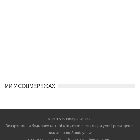
МИ У СОЦМЕРЕЖАХ
© 2016-Sundaynews.info
Використання будь-яких матеріалів дозволяється при умові розміщення
посилання на
Sundaynews.
Контакти
Про нас
Політіка конфіденційності