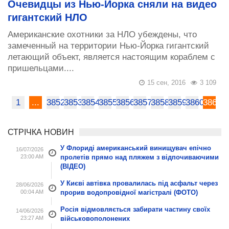
Очевидцы из Нью-Йорка сняли на видео
гигантский НЛО
Американские охотники за НЛО убеждены, что
замеченный на территории Нью-Йорка гигантский
летающий объект, является настоящим кораблем с
пришельцами....
15 сен, 2016
3 109
1
...
3852
3853
3854
3855
3856
3857
3858
3859
3860
3861
СТРІЧКА НОВИН
У Флориді американський винищувач епічно
16/07/2026
23:00 AM
пролетів прямо над пляжем з відпочиваючими
(ВІДЕО)
У Києві автівка провалилась під асфальт через
28/06/2026
00:04 AM
прорив водопровідної магістралі (ФОТО)
Росія відмовляється забирати частину своїх
14/06/2026
23:27 AM
військовополонених