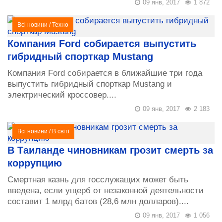
09 янв, 2017
1 872
Всі новини
/
Техно
Компания Ford собирается выпустить
гибридный спорткар Mustang
Компания Ford собирается в ближайшие три года
выпустить гибридный спорткар Mustang и
электрический кроссовер....
09 янв, 2017
2 183
Всі новини
/
В світі
В Таиланде чиновникам грозит смерть за
коррупцию
Смертная казнь для госслужащих может быть
введена, если ущерб от незаконной деятельности
составит 1 млрд батов (28,6 млн долларов)....
09 янв, 2017
1 056