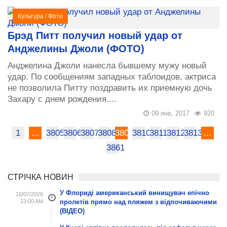
Культура
/
Фото
Брэд Питт получил новый удар от
Анджелины Джоли (ФОТО)
Анджелина Джоли нанесла бывшему мужу новый
удар. По сообщениям западных таблоидов, актриса
не позволила Питту поздравить их приемную дочь
Захару с днем рождения....
09 янв, 2017
920
1
...
3805
3806
3807
3808
3809
3810
3811
3812
3813
...
3861
СТРІЧКА НОВИН
У Флориді американський винищувач епічно
16/07/2026
23:00 AM
пролетів прямо над пляжем з відпочиваючими
(ВІДЕО)