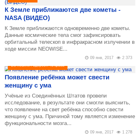
К Земле приближаются две кометы -
NASA (ВИДЕО)
К Земле приближаются одновременно две кометы.
Данные космические тела смог зафиксировать
орбитальный телескоп в инфракрасном излучении в
ходе миссии NEOWISE...
09 янв, 2017
2 373
Всі новини
/
Здоров'я та краса
Появление ребёнка может свести
женщину с ума
Учёные из Соединённых Штатов провели
исследование, в результате они смогли выяснить,
что появление на свет ребёнка способно свести
женщину с ума. Причиной тому является изменение
функциональности мозга...
09 янв, 2017
1 278