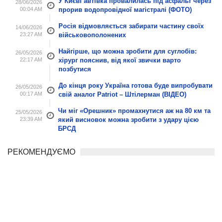
У Києві автівка провалилась під асфальт через
28/06/2026
00:04 AM
прорив водопровідної магістралі (ФОТО)
Росія відмовляється забирати частину своїх
14/06/2026
23:27 AM
військовополонених
Найгірше, що можна зробити для суглобів:
26/05/2026
22:17 AM
хірург пояснив, від якої звички варто
позбутися
До кінця року Україна готова буде випробувати
26/05/2026
00:17 AM
свій аналог Patriot – Штілерман (ВІДЕО)
Чи міг «Орешник» промахнутися аж на 80 км та
25/05/2026
23:39 AM
який висновок можна зробити з удару цією
БРСД
РЕКОМЕНДУЄМО