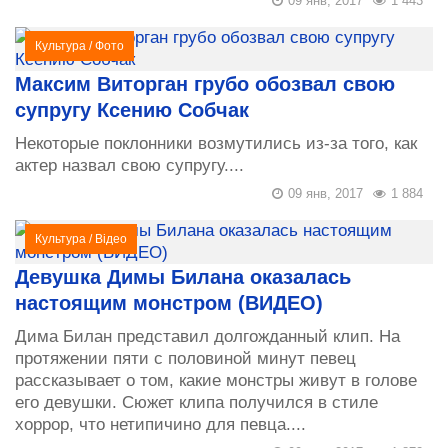
09 янв, 2017
1 443
Культура
/
Фото
Максим Виторган грубо обозвал свою
супругу Ксению Собчак
Некоторые поклонники возмутились из-за того, как
актер назвал свою супругу....
09 янв, 2017
1 884
Культура
/
Відео
Девушка Димы Билана оказалась
настоящим монстром (ВИДЕО)
Дима Билан представил долгожданный клип. На
протяжении пяти с половиной минут певец
рассказывает о том, какие монстры живут в голове
его девушки. Сюжет клипа получился в стиле
хоррор, что нетипичино для певца....