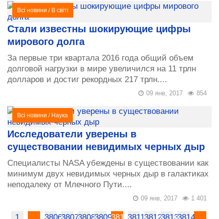
Всі новини
/
В світі
Стали известны шокирующие цифры
мирового долга
За первые три квартала 2016 года общий объем
долговой нагрузки в мире увеличился на 11 трлн
долларов и достиг рекордных 217 трлн....
09 янв, 2017
854
Всі новини
/
Наука
Исследователи уверены в
существовании невидимых черных дыр
Специалисты NASA убеждены в существовании как
минимум двух невидимых черных дыр в галактиках
неподалеку от Млечного Пути....
09 янв, 2017
1 401
1
...
3806
3807
3808
3809
3810
3811
3812
3813
3814
...