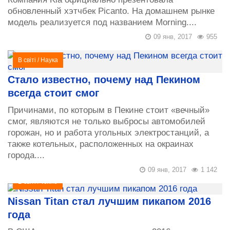
обновленный хэтчбек Picanto. На домашнем рынке
модель реализуется под названием Morning....
09 янв, 2017
955
В світі
/
Наука
Стало известно, почему над Пекином
всегда стоит смог
Причинами, по которым в Пекине стоит «вечный»
смог, являются не только выбросы автомобилей
горожан, но и работа угольных электростанций, а
также котельных, расположенных на окраинах
города....
09 янв, 2017
1 142
В світі
/
Техно
Nissan Titan стал лучшим пикапом 2016
года