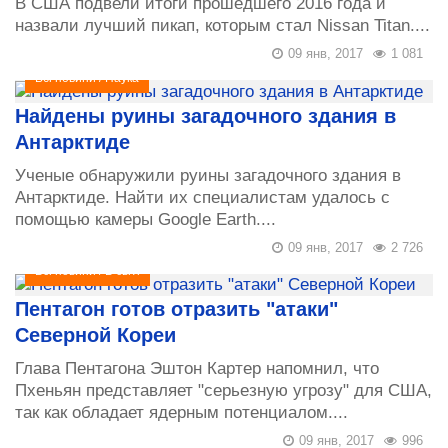
В США подвели итоги прошедшего 2016 года и
назвали лучший пикап, которым стал Nissan Titan....
09 янв, 2017
1 081
Всі новини
/
Наука
Найдены руины загадочного здания в
Антарктиде
Ученые обнаружили руины загадочного здания в
Антарктиде. Найти их специалистам удалось с
помощью камеры Google Earth....
09 янв, 2017
2 726
Всі новини
/
В світі
Пентагон готов отразить "атаки"
Северной Кореи
Глава Пентагона Эштон Картер напомнил, что
Пхеньян представляет "серьезную угрозу" для США,
так как обладает ядерным потенциалом....
09 янв, 2017
996