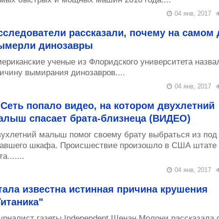
04 янв, 2017
сследователи рассказали, почему на самом 
ымерли динозавры
ериканские ученые из Флоридского университета назва
ичину вымирания динозавров....
04 янв, 2017
 Сеть попало видео, на котором двухлетний
алыш спасает брата-близнеца (ВИДЕО)
ухлетний малыш помог своему брату выбраться из под
авшего шкафа. Происшествие произошло в США штате
а.......
04 янв, 2017
тала известна истинная причина крушения
Титаника"
рналист газеты Independent Шенан Молони рассказала 