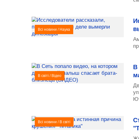
И
в
Всі новини
/
Наука
Ам
пр
В
м
В світі
/
Відео
Дв
уп
Ют
С
Всі новини
/
В світі
"
Жу