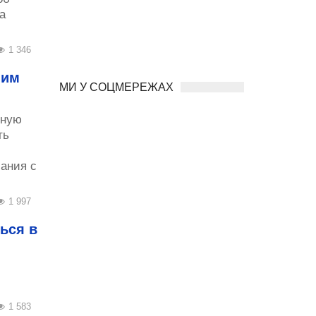
а
1 346
шим
МИ У СОЦМЕРЕЖАХ
чную
ть
ания с
1 997
ься в
1 583