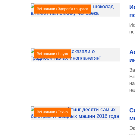
И
Всі новини
/
Здоров'я та краса
п
Ис
пс
А
Всі новини
/
Наука
и
За
Во
на
на
С
Всі новини
/
Техно
м
Эк
са