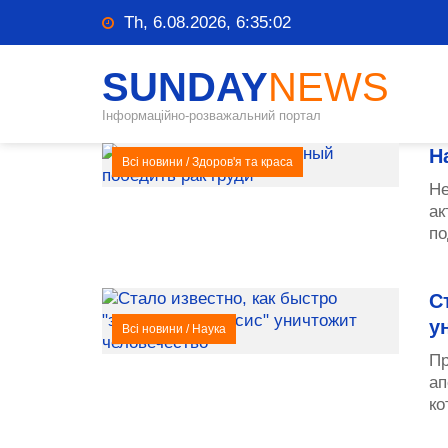
Th, 6.08.2026, 6:35:02
SUNDAY
NEWS
Інформаційно-розважальний портал
Н
Всі новини
/
Здоров'я та краса
Не
ак
по
С
у
Всі новини
/
Наука
Пр
ап
ко