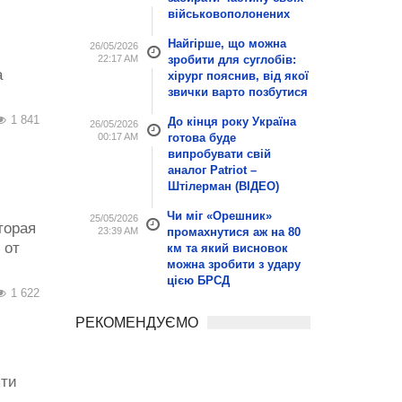
військовополонених
Найгірше, що можна
26/05/2026
22:17 AM
зробити для суглобів:
а
хірург пояснив, від якої
звички варто позбутися
1 841
До кінця року Україна
26/05/2026
00:17 AM
готова буде
випробувати свій
аналог Patriot –
Штілерман (ВІДЕО)
Чи міг «Орешник»
25/05/2026
торая
23:39 AM
промахнутися аж на 80
 от
км та який висновок
можна зробити з удару
цією БРСД
1 622
РЕКОМЕНДУЄМО
яти