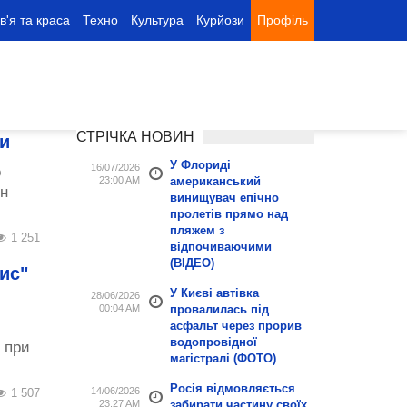
в'я та краса
Техно
Культура
Курйози
Профіль
СТРІЧКА НОВИН
и
У Флориді
16/07/2026
о
23:00 AM
американський
ен
винищувач епічно
пролетів прямо над
пляжем з
1 251
відпочиваючими
(ВІДЕО)
ис"
У Києві автівка
28/06/2026
00:04 AM
провалилась під
асфальт через прорив
водопровідної
 при
магістралі (ФОТО)
Росія відмовляється
14/06/2026
1 507
23:27 AM
забирати частину своїх