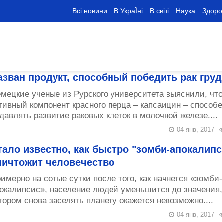
Всі новини
В УкраЇні
В світі
Наука
Здоро
азван продукт, способный победить рак груд
мецкие ученые из Рурского университета выяснили, чт
тивный компонент красного перца – капсаицин – способ
давлять развитие раковых клеток в молочной железе....
04 янв, 2017
тало известно, как быстро "зомби-апокалипс
ничтожит человечество
имерно на сотые сутки после того, как начнется «зомби-
окалипсис», население людей уменьшится до значения,
тором снова заселять планету окажется невозможно....
04 янв, 2017