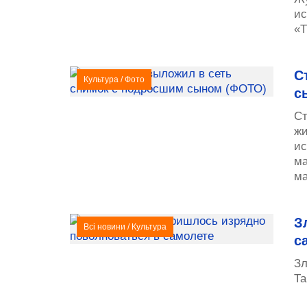
ис
«Т
С
Культура
/
Фото
с
Ст
жи
ис
ма
ма
З
Всі новини
/
Культура
с
Зл
Та