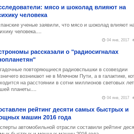
сследователи: мясо и шоколад влияют на
сихику человека
панские ученые заявили, что мясо и шоколад влияют н
ихику человека....
04 янв, 2017
строномы рассказали о "радиосигналах
нопланетян"
гадочные повторяющиеся радиовспышки в созвездии
зничего возникают не в Млечном Пути, а в галактике, ко
ходится на расстоянии в сотни миллионов световых лет
шей планеты....
04 янв, 2017
оставлен рейтинг десяти самых быстрых и
ощных машин 2016 года
сперты автомобильной отрасли составили рейтинг дес
мых быстрых и мощных машин 2016 года....