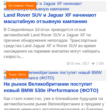
Всі новини
/
Техно
Land Rover SUV и Jaguar XF начинают
масштабную отзывную кампанию
В Соединённых Штатах проводится отзыв
автомобилей Land Rover SUV и Jaguar XF по
причине обнаружения неполадок. Транспортные
средства Land Jaguar XF и Rover SUV во время
нахождения на парковке внезапно могут набирать
скорость...
02 янв, 2017
1 926
Техно
/
Фото
На рынок Великобритании поступит
новый BMW 530e iPerformance (ФОТО)
Как стало известно, уже в ближайшем будущем на
автомобильном рынке Великобритании в продаже у
дилеров немецкого автопроизводителя из Баварии