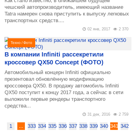
Как стало известно, в ближайшем будущем
чешский автопроизводитель, имеющий название
Tatra намерен снова приступить к выпуску легковых
транспортных средств....
02 янв, 2017
2 370
Техно
/
Фото
В компании Infiniti рассекретили
кроссовер QX50 Concept (ФОТО)
Автомобильный концерн Infiniti официально
презентовал обновлённую модификацию
кроссовера QX50. В продажу автомобиль Infiniti
QX50 поступит к концу 2017 года, а сейчас в сети
выложили первые рендеры транспортного
средства...
31 дек, 2016
2 759
1
...
333
334
335
336
337
338
339
340
341
342