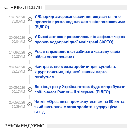
СТРІЧКА НОВИН
У Флориді американський винищувач епічно
16/07/2026
23:00 AM
пролетів прямо над пляжем з відпочиваючими
(ВІДЕО)
У Києві автівка провалилась під асфальт через
28/06/2026
00:04 AM
прорив водопровідної магістралі (ФОТО)
Росія відмовляється забирати частину своїх
14/06/2026
23:27 AM
військовополонених
Найгірше, що можна зробити для суглобів:
26/05/2026
22:17 AM
хірург пояснив, від якої звички варто
позбутися
До кінця року Україна готова буде випробувати
26/05/2026
00:17 AM
свій аналог Patriot – Штілерман (ВІДЕО)
Чи міг «Орешник» промахнутися аж на 80 км та
25/05/2026
23:39 AM
який висновок можна зробити з удару цією
БРСД
РЕКОМЕНДУЄМО