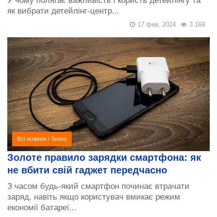
У чому полягає важливість і користь детейлінгу та
як вибрати детейлінг-центр...
17 фев, 2024
3 169
Всі новини
/
Техно
Золоте правило зарядки смартфона: як
не вбити свій гаджет передчасно
З часом будь-який смартфон починає втрачати
заряд, навіть якщо користувач вмикає режим
економії батареї...