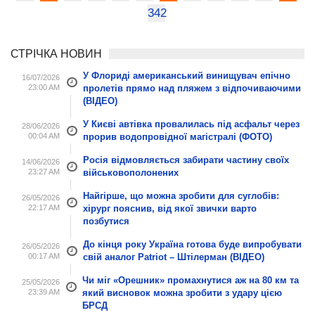
342
СТРІЧКА НОВИН
У Флориді американський винищувач епічно
16/07/2026
23:00 AM
пролетів прямо над пляжем з відпочиваючими
(ВІДЕО)
У Києві автівка провалилась під асфальт через
28/06/2026
00:04 AM
прорив водопровідної магістралі (ФОТО)
Росія відмовляється забирати частину своїх
14/06/2026
23:27 AM
військовополонених
Найгірше, що можна зробити для суглобів:
26/05/2026
22:17 AM
хірург пояснив, від якої звички варто
позбутися
До кінця року Україна готова буде випробувати
26/05/2026
00:17 AM
свій аналог Patriot – Штілерман (ВІДЕО)
Чи міг «Орешник» промахнутися аж на 80 км та
25/05/2026
23:39 AM
який висновок можна зробити з удару цією
БРСД