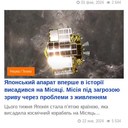
01 фев, 2024
2 644
Наука
/
Техно
Японський апарат вперше в історії
висадився на Місяці. Місія під загрозою
зриву через проблеми з живленням
Цього тижня Японія стала п’ятою країною, яка
висадила космічний корабель на Місяць...
22 янв, 2024
5 534