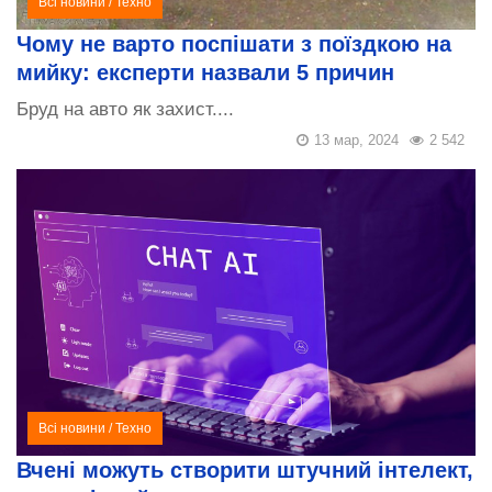
Всі новини
/
Техно
Чому не варто поспішати з поїздкою на
мийку: експерти назвали 5 причин
Бруд на авто як захист....
13 мар, 2024
2 542
Всі новини
/
Техно
Вчені можуть створити штучний інтелект,