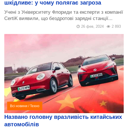
шкідливе: у чому полягає загроза
Учені з Університету Флориди та експерти з компанії
CertiK виявили, що бездротові зарядні станції...
26 фев, 2024
2 893
Всі новини
/
Техно
Названо головну вразливість китайських
автомобілів