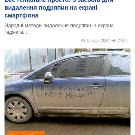
видалення подряпин на екрані
смартфона
Народні методи видалення подряпин з екрана
гаджета....
13 мар, 2024
2 608