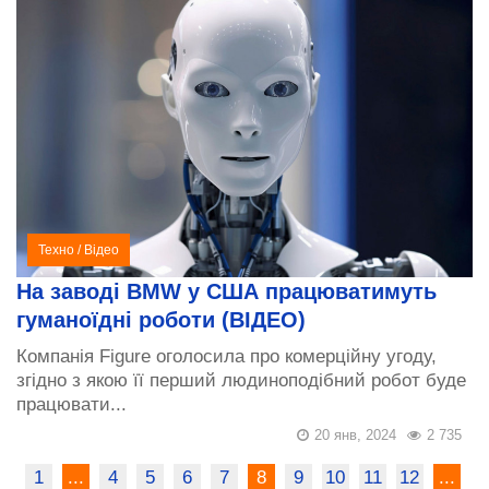
Техно
/
Відео
На заводі BMW у США працюватимуть
гуманоїдні роботи (ВІДЕО)
Компанія Figure оголосила про комерційну угоду,
згідно з якою її перший людиноподібний робот буде
працювати...
20 янв, 2024
2 735
1
...
4
5
6
7
8
9
10
11
12
...