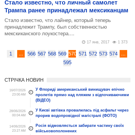
Стало известно, что личный самолет
Трампа ранее принадлежал мексиканцам
Стало известно, что лайнер, который теперь
принадлежит Трампу, был собственностью
мекскиканского лоукостера....
17 янв, 2017
1 373
1
...
566
567
568
569
570
571
572
573
574
...
595
СТРІЧКА НОВИН
У Флориді американський винищувач епічно
16/07/2026
23:00 AM
пролетів прямо над пляжем з відпочиваючими
(ВІДЕО)
У Києві автівка провалилась під асфальт через
28/06/2026
00:04 AM
прорив водопровідної магістралі (ФОТО)
Росія відмовляється забирати частину своїх
14/06/2026
23:27 AM
військовополонених