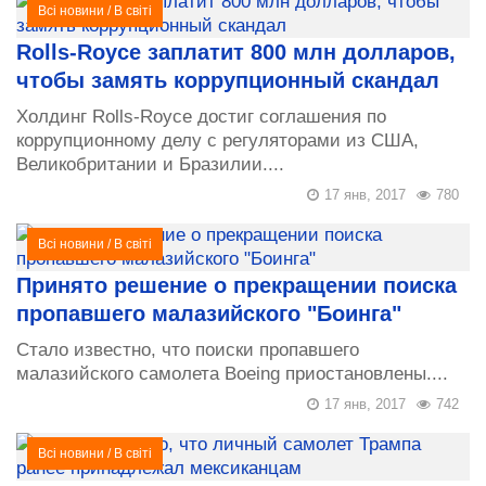
Всі новини
/
В світі
Rolls-Royce заплатит 800 млн долларов,
чтобы замять коррупционный скандал
Холдинг Rolls-Royce достиг соглашения по
коррупционному делу с регуляторами из США,
Великобритании и Бразилии....
17 янв, 2017
780
Всі новини
/
В світі
Принято решение о прекращении поиска
пропавшего малазийского "Боинга"
Стало известно, что поиски пропавшего
малазийского самолета Boeing приостановлены....
17 янв, 2017
742
Всі новини
/
В світі