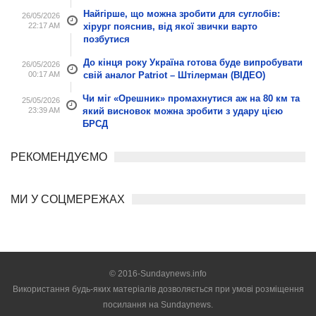
Найгірше, що можна зробити для суглобів:
26/05/2026
22:17 AM
хірург пояснив, від якої звички варто
позбутися
До кінця року Україна готова буде випробувати
26/05/2026
00:17 AM
свій аналог Patriot – Штілерман (ВІДЕО)
Чи міг «Орешник» промахнутися аж на 80 км та
25/05/2026
23:39 AM
який висновок можна зробити з удару цією
БРСД
РЕКОМЕНДУЄМО
МИ У СОЦМЕРЕЖАХ
© 2016-Sundaynews.info
Використання будь-яких матеріалів дозволяється при умові розміщення
посилання на
Sundaynews.