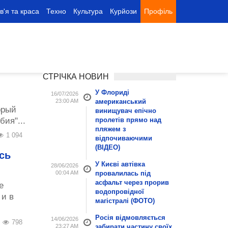
в'я та краса
Техно
Культура
Курйози
Профіль
СТРІЧКА НОВИН
У Флориді
16/07/2026
23:00 AM
американський
орый
винищувач епічно
ия"...
пролетів прямо над
пляжем з
1 094
відпочиваючими
(ВІДЕО)
сь
У Києві автівка
28/06/2026
00:04 AM
провалилась під
асфальт через прорив
е
водопровідної
 и в
магістралі (ФОТО)
Росія відмовляється
14/06/2026
798
23:27 AM
забирати частину своїх