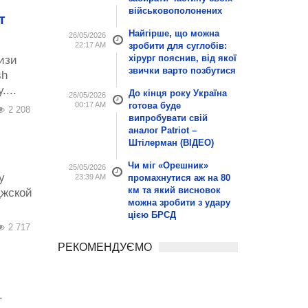
військовополонених
т
Найгірше, що можна
26/05/2026
22:17 AM
зробити для суглобів:
хірург пояснив, від якої
изи
звички варто позбутися
sh
....
До кінця року Україна
26/05/2026
00:17 AM
готова буде
2 208
випробувати свій
аналог Patriot –
Штілерман (ВІДЕО)
Чи міг «Орешник»
25/05/2026
у
23:39 AM
промахнутися аж на 80
км та який висновок
джской
можна зробити з удару
цією БРСД
2 717
РЕКОМЕНДУЄМО
.