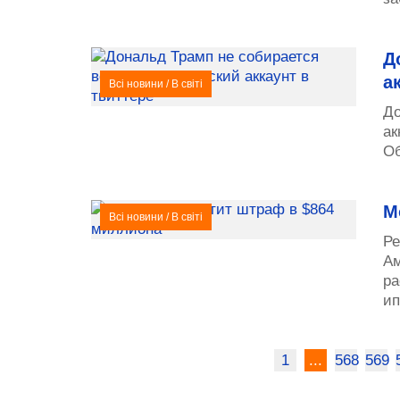
Д
а
Всі новини
/
В світі
До
ак
Об
M
Всі новини
/
В світі
Ре
Ам
ра
ип
1
...
568
569