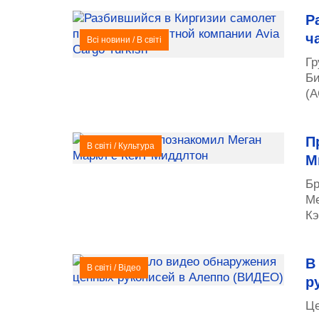
Р
ч
Всі новини
/
В світі
Гр
Би
(А
П
В світі
/
Культура
М
Бр
Ме
Кэ
В
В світі
/
Відео
р
Це