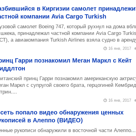
азбившийся в Киргизии самолет принадлежи
астной компании Avia Cargo Turkish
узовой самолет Boeing 747, который рухнул на дома вбл
шкека, принадлежал частной компании Avia Cargo Turki
СТ), а авиакомпания Turkish Airlines взяла судно в аренду
16 янв, 2017
ринц Гарри познакомил Меган Маркл с Кейт
иддлтон
итанский принц Гарри познакомил американскую актрис
ган Маркл с супругой своего брата, герцогиней Кембри
трин....
16 янв, 2017
 сеть попало видео обнаружения ценных
укописей в Алеппо (ВИДЕО)
нные рукописи обнаружили в восточной части Алеппо...