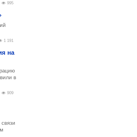
995
»
кий
1 191
ия на
урацию
вили в
909
 связи
ем