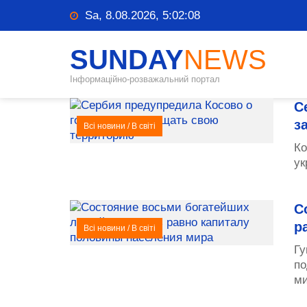
Sa, 8.08.2026, 5:02:08
SUNDAY
NEWS
Інформаційно-розважальний портал
С
з
Всі новини
/
В світі
Ко
ук
С
р
Всі новини
/
В світі
Гу
по
ми