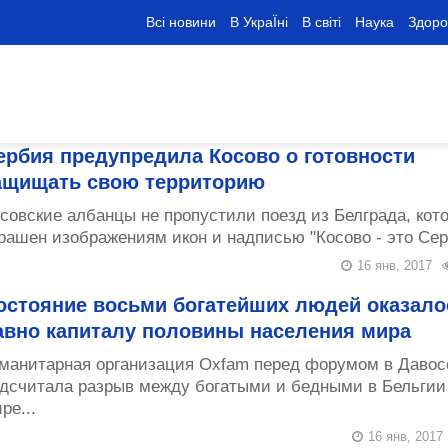
Всі новини
В УкраЇні
В світі
Наука
Здоро
ербия предупредила Косово о готовности
ащищать свою территорию
совские албанцы не пропустили поезд из Белграда, кот
рашен изображениям икон и надписью "Косово - это Серб
16 янв, 2017
остояние восьми богатейших людей оказало
авно капиталу половины населения мира
манитарная организация Oxfam перед форумом в Давос
дсчитала разрыв между богатыми и бедными в Бельгии
ре...
16 янв, 2017