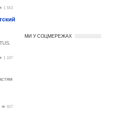
1 553
тский
МИ У СОЦМЕРЕЖАХ
OTUS.
1 107
астям
927