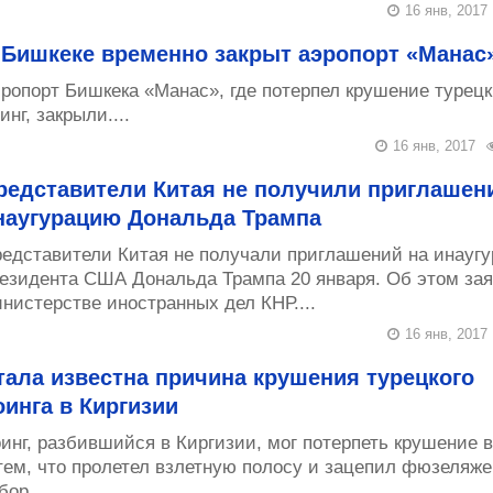
16 янв, 2017
 Бишкеке временно закрыт аэропорт «Манас
ропорт Бишкека «Манас», где потерпел крушение турец
инг, закрыли....
16 янв, 2017
редставители Китая не получили приглашен
наугурацию Дональда Трампа
едставители Китая не получали приглашений на инауг
езидента США Дональда Трампа 20 января. Об этом зая
нистерстве иностранных дел КНР....
16 янв, 2017
тала известна причина крушения турецкого
оинга в Киргизии
инг, разбившийся в Киргизии, мог потерпеть крушение в
тем, что пролетел взлетную полосу и зацепил фюзеляж
бор....