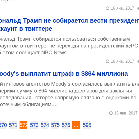
16 янв, 2017
ональд Трамп не собирается вести президен
ккаунт в твиттере
нальд Трамп собирается пользоваться собственным
каунтом в твиттере, не переходя на президентский @P
 этом сообщает NBC News....
16 янв, 2017
oody's выплатит штраф в $864 миллиона
йтинговое агентство Moody's согласилось выплатить вл
ерики сумму в 864 миллиона долларов для закрытия
сследования, которое напрямую связано с оценками по
отечным облигациям....
16 янв, 2017
570
571
572
573
574
575
576
...
595