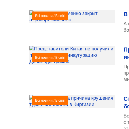
В
Всі новини
/
В світі
Аэ
бо
П
и
Всі новини
/
В світі
Пр
пр
ми
С
Всі новини
/
В світі
б
Бо
с 
за