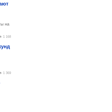
ают
ты на
1 168
кунд
1 369
о