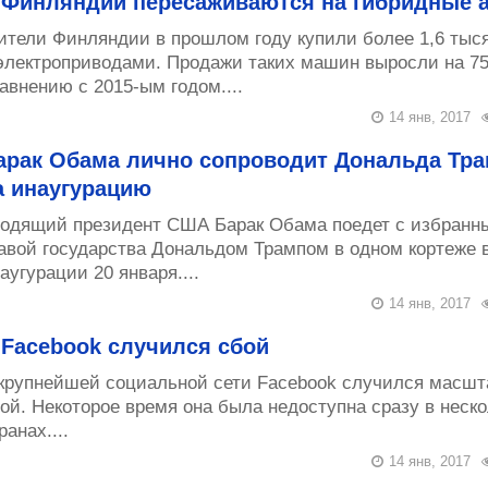
 Финляндии пересаживаются на гибридные 
тели Финляндии в прошлом году купили более 1,6 тыся
электроприводами. Продажи таких машин выросли на 7
авнению с 2015-ым годом....
14 янв, 2017
арак Обама лично сопроводит Дональда Тр
а инаугурацию
одящий президент США Барак Обама поедет с избранн
авой государства Дональдом Трампом в одном кортеже 
аугурации 20 января....
14 янв, 2017
 Facebook случился сбой
крупнейшей социальной сети Facebook‍ случился масш
ой. Некоторое время она была недоступна сразу в неск
ранах....
14 янв, 2017