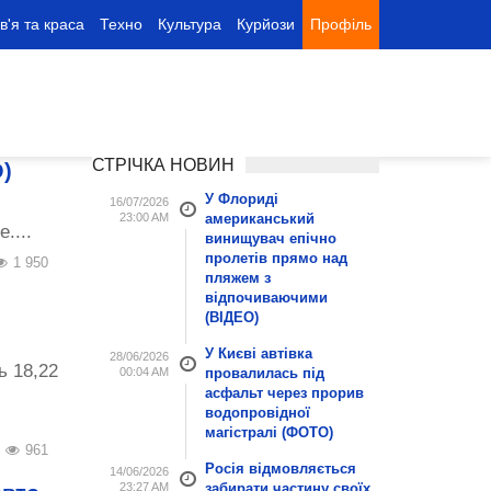
в'я та краса
Техно
Культура
Курйози
Профіль
СТРІЧКА НОВИН
)
У Флориді
16/07/2026
23:00 AM
американський
....
винищувач епічно
пролетів прямо над
1 950
пляжем з
відпочиваючими
(ВІДЕО)
У Києві автівка
28/06/2026
ь 18,22
00:04 AM
провалилась під
асфальт через прорив
водопровідної
магістралі (ФОТО)
961
Росія відмовляється
14/06/2026
23:27 AM
забирати частину своїх