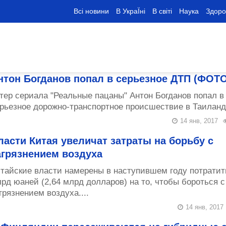
Всі новини
В УкраЇні
В світі
Наука
Здоро
нтон Богданов попал в серьезное ДТП (ФОТО
тер сериала "Реальные пацаны" Антон Богданов попал в
рьезное дорожно-транспортное происшествие в Таиланде
14 янв, 2017
ласти Китая увеличат затраты на борьбу с
агрязнением воздуха
тайские власти намерены в наступившем году потратит
рд юаней (2,64 млрд долларов) на то, чтобы бороться с
грязнением воздуха....
14 янв, 2017