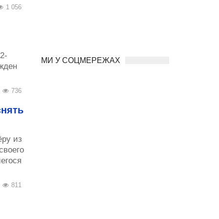
1 056
2-
МИ У СОЦМЕРЕЖАХ
жден
736
снять
ёру из
своего
шегося
811