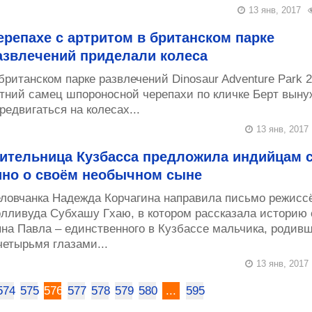
13 янв, 2017
ерепахе с артритом в британском парке
азвлечений приделали колеса
британском парке развлечений Dinosaur Adventure Park 2
тний самец шпороносной черепахи по кличке Берт выну
редвигаться на колесах...
13 янв, 2017
ительница Кузбасса предложила индийцам 
ино о своём необычном сыне
ловчанка Надежда Корчагина направила письмо режисс
лливуда Субхашу Гхаю, в котором рассказала историю 
на Павла – единственного в Кузбассе мальчика, родив
четырьмя глазами...
13 янв, 2017
574
575
576
577
578
579
580
...
595