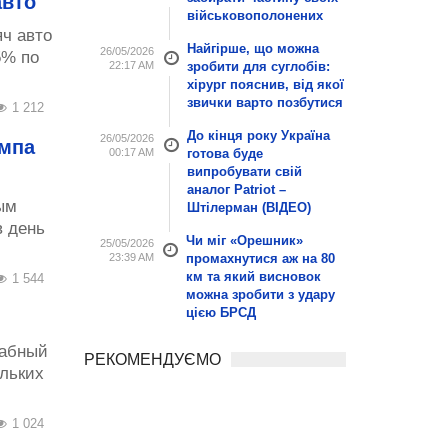
авто
військовополонених
ч авто
Найгірше, що можна
26/05/2026
5% по
22:17 AM
зробити для суглобів:
хірург пояснив, від якої
звички варто позбутися
1 212
До кінця року Україна
26/05/2026
ампа
00:17 AM
готова буде
випробувати свій
аналог Patriot –
ым
Штілерман (ВІДЕО)
в день
Чи міг «Орешник»
25/05/2026
23:39 AM
промахнутися аж на 80
км та який висновок
1 544
можна зробити з удару
цією БРСД
табный
РЕКОМЕНДУЄМО
ольких
1 024