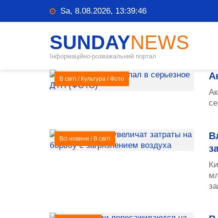
Sa, 8.08.2026, 13:39:47
SUNDAY
NEWS
Інформаційно-розважальний портал
А
В світі
/
Культура
/
Фото
Ак
се
В
Всі новини
/
В світі
з
Ки
мл
за