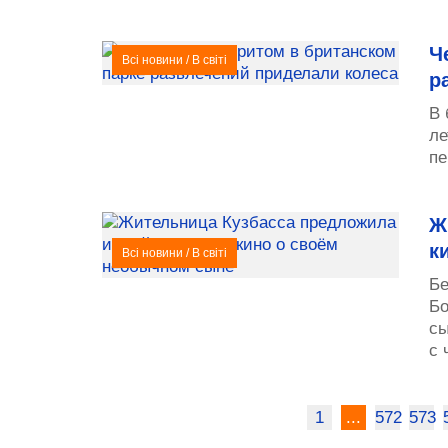
Ч
Всі новини
/
В світі
р
В 
ле
пе
Ж
к
Всі новини
/
В світі
Бе
Бо
сы
с 
1
...
572
573