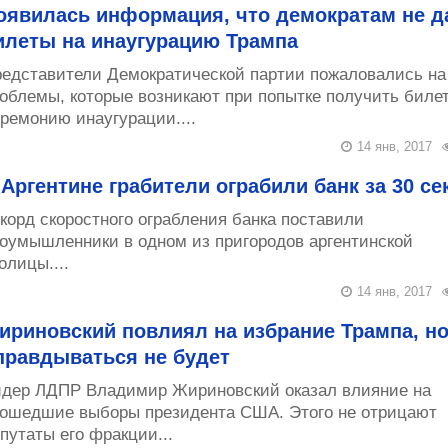
оявилась информация, что демократам не д
илеты на инаугурацию Трампа
едставители Демократической партии пожаловались на
облемы, которые возникают при попытке получить биле
ремонию инаугурации....
14 янв, 2017
 Аргентине грабители ограбили банк за 30 се
корд скоростного ограбления банка поставили
оумышленники в одном из пригородов аргентинской
олицы....
14 янв, 2017
ириновский повлиял на избрание Трампа, н
правдываться не будет
дер ЛДПР Владимир Жириновский оказал влияние на
ошедшие выборы президента США. Этого не отрицают
путаты его фракции...