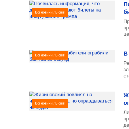
П
б
Всі новини
/
В світі
Пр
пр
це
В
Всі новини
/
В світі
Ре
зл
ст
Ж
о
Всі новини
/
В світі
Ли
пр
де