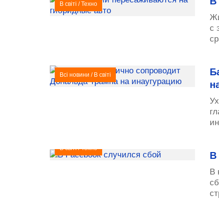
В
В світі
/
Техно
Жи
с 
ср
Б
Всі новини
/
В світі
н
Ух
гл
ин
В світі
/
Техно
В
В 
сб
ст