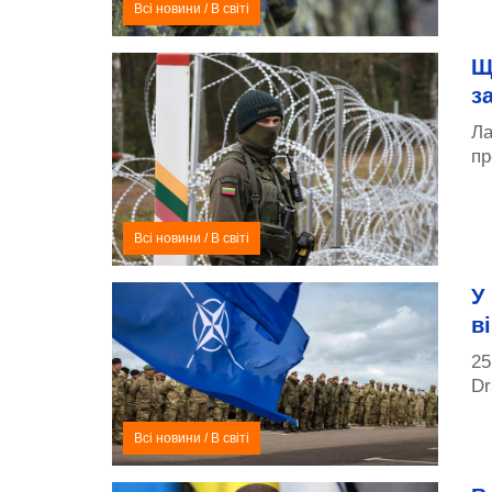
Всі новини
/
В світі
Щ
з
Ла
пр
Всі новини
/
В світі
У
в
25
Dr
Всі новини
/
В світі