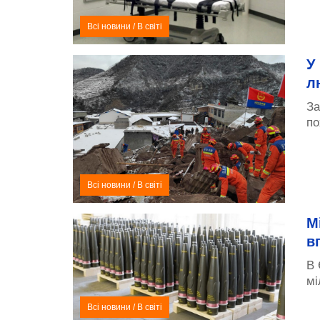
Всі новини
/
В світі
У
л
За
по
Всі новини
/
В світі
М
в
В 
мі
Всі новини
/
В світі