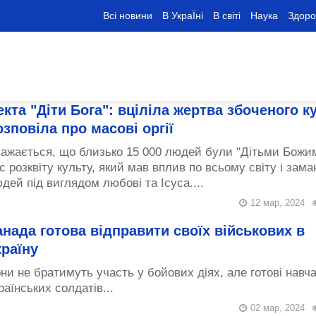
Всі новини
В УкраЇні
В світі
Наука
Здоро
екта "Діти Бога": вціліла жертва збоченого к
озповіла про масові оргії
ажається, що близько 15 000 людей були "Дітьми Божим
с розквіту культу, який мав вплив по всьому світу і зам
дей під виглядом любові та Ісуса....
12 мар, 2024
анада готова відправити своїх військових в
країну
ни не братимуть участь у бойових діях, але готові навч
раїнських солдатів...
02 мар, 2024