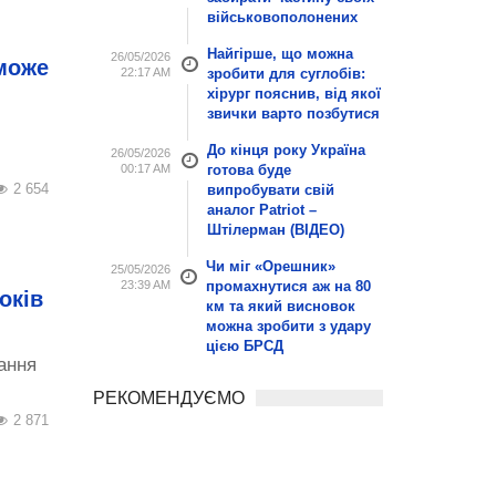
військовополонених
Найгірше, що можна
26/05/2026
 може
22:17 AM
зробити для суглобів:
хірург пояснив, від якої
звички варто позбутися
До кінця року Україна
26/05/2026
00:17 AM
готова буде
2 654
випробувати свій
аналог Patriot –
Штілерман (ВІДЕО)
Чи міг «Орешник»
25/05/2026
23:39 AM
промахнутися аж на 80
оків
км та який висновок
можна зробити з удару
цією БРСД
ання
РЕКОМЕНДУЄМО
2 871