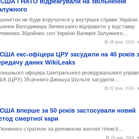
 США і НАТО відреагували на звільнення
алужного
шингтон не буде втручатися у внутрішні справи України.
шення Володимира Зеленського відправити у відставку
ловкома Збройних сил України Валерія Залужного...
08 фев, 2024
 США екс-офіцера ЦРУ засудили на 40 років 
ередачу даних WikiLeaks
лишнього офіцера Центрального розвідувального управ
А (ЦРУ) 35-річного Джошуа Шульте засудили...
02 фев, 2024
 США вперше за 50 років застосували новий
етод смертної кари
'язненого стратили за допомогою азотної гіпоксії...
26 янв, 2024