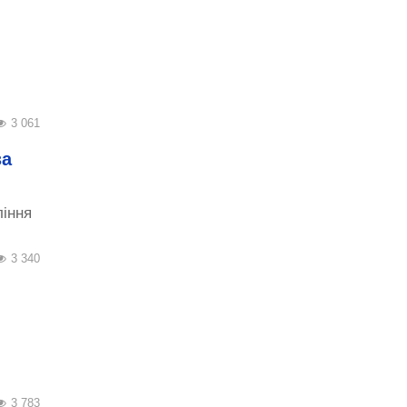
3 061
за
ління
3 340
3 783