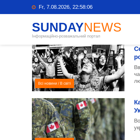
Fr, 7.08.2026, 22:58:07
SUNDAY
NEWS
Інформаційно-розважальний портал
С
р
Вв
ча
лю
Всі новини
/
В світі
К
У
Во
ук