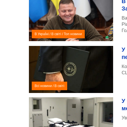
В
З
Ва
Рі
Го
В УкраЇні
/
В світі
/
Топ новини
У
п
Ко
СШ
Всі новини
/
В світі
У
м
Ув