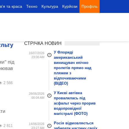
в'я та краса
Техно
Культура
Курйози
Профіль
СТРІЧКА НОВИН
ульту
У Флориді
16/07/2026
23:00 AM
американський
и" під
винищувач епічно
анював
пролетів прямо над
пляжем з
відпочиваючими
2 566
(ВІДЕО)
У Києві автівка
28/06/2026
00:04 AM
провалилась під
асфальт через прорив
водопровідної
ати
магістралі (ФОТО)
Росія відмовляється
14/06/2026
2 811
23:27 AM
забирати частину своїх