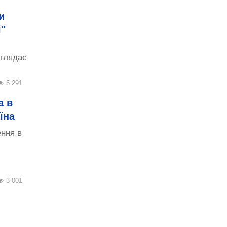
и
і"
иглядає
5 291
а в
їна
ення в
3 001