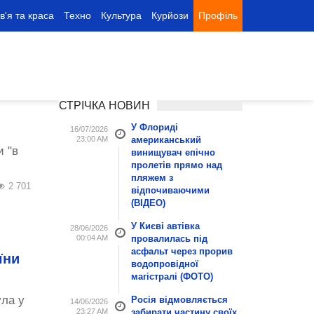
в'я та краса
Техно
Культура
Курйози
Профіль
СТРІЧКА НОВИН
У Флориді
16/07/2026
23:00 AM
американський
и "в
винищувач епічно
пролетів прямо над
пляжем з
2 701
відпочиваючими
(ВІДЕО)
У Києві автівка
28/06/2026
00:04 AM
провалилась під
асфальт через прорив
їни
водопровідної
магістралі (ФОТО)
ула у
Росія відмовляється
14/06/2026
23:27 AM
забирати частину своїх