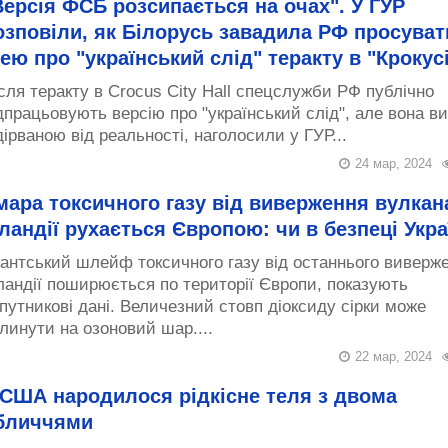
Версія ФСБ розсипається на очах". У ГУР
озповіли, як Білорусь завадила РФ просуват
дею про "український слід" теракту в "Крокус
сля теракту в Crocus City Hall спецслужби РФ публічно
дпрацьовують версію про "український слід", але вона в
дірваною від реальності, наголосили у ГУР...
24 мар, 2024
мара токсичного газу від виверження вулкан
сландії рухається Європою: чи в безпеці Укра
гантський шлейф токсичного газу від останнього виверж
ландії поширюється по території Європи, показують
путникові дані. Величезний стовп діоксиду сірки може
линути на озоновий шар....
22 мар, 2024
 США народилося рідкісне теля з двома
бличчями