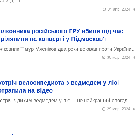
чній ДТП...
04 апр, 2024
олковника російського ГРУ вбили під час
трілянини на концерті у Підмосков'ї
лковник Тімур Мясніков два роки воював проти України..
30 мар, 2024
устріч велосипедиста з ведмедем у лісі
отрапила на відео
стріч з диким ведмедем у лісі – не найкращий спогад...
29 мар, 2024