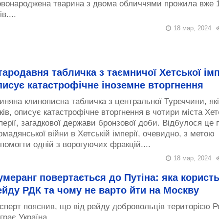
вонароджена тварина з двома обличчями прожила вже 
ів....
18 мар, 2024
тародавня табличка з таємничої Хетської імп
писує катастрофічне іноземне вторгнення
иняна клинописна табличка з центральної Туреччини, як
ків, описує катастрофічне вторгнення в чотири міста Хет
перії, загадкової держави бронзової доби. Відбулося це 
омадянської війни в Хетській імперії, очевидно, з метою
помогти одній з ворогуючих фракцій....
18 мар, 2024
умеранг повертається до Путіна: яка користь
ейду РДК та чому не варто йти на Москву
сперт пояснив, що від рейду добровольців територією Ро
грає Україна....