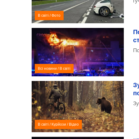
гу
В світі
/
Фото
П
с
По
Всі новини
/
В світі
З
п
Зу
В світі
/
Курйози
/
Відео