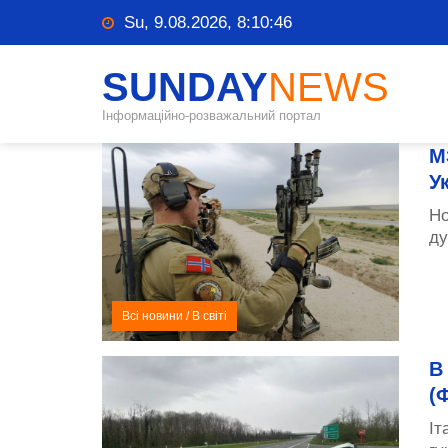
Su, 9.08.2026, 8:10:47
SUNDAY
NEWS
Інформаційно-розважальний портал
М
У
Но
ду
Всі новини
/
В світі
В
(
Іт