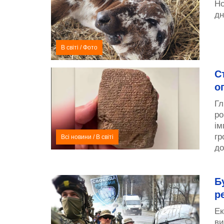
Но
дн
В світі
/
Фото
С
о
Гл
ро
ім
гр
Всі новини
/
В світі
до
Б
р
Ек
ви