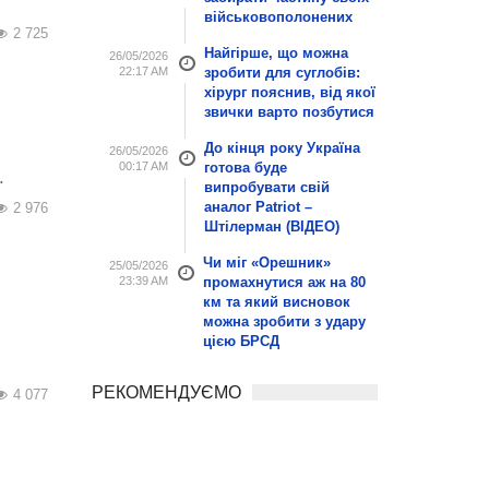
військовополонених
2 725
Найгірше, що можна
26/05/2026
22:17 AM
зробити для суглобів:
хірург пояснив, від якої
звички варто позбутися
До кінця року Україна
26/05/2026
00:17 AM
готова буде
.
випробувати свій
аналог Patriot –
2 976
Штілерман (ВІДЕО)
Чи міг «Орешник»
25/05/2026
23:39 AM
промахнутися аж на 80
км та який висновок
можна зробити з удару
цією БРСД
РЕКОМЕНДУЄМО
4 077