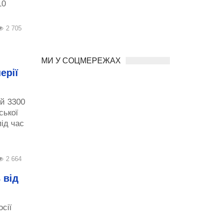
10
2 705
МИ У СОЦМЕРЕЖАХ
ерії
ій 3300
ської
під час
2 664
 від
сії