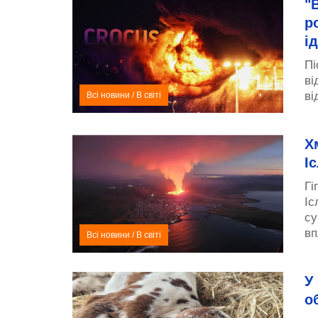
"
р
і
Пі
ві
ві
Всі новини
/
В світі
Х
І
Гі
Іс
су
вп
Всі новини
/
В світі
У
о