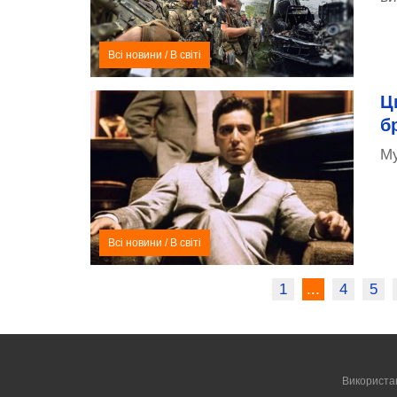
Всі новини
/
В світі
Ц
б
Му
Всі новини
/
В світі
1
...
4
5
Використа