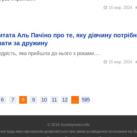
16 мар, 2024
итата Аль Пачіно про те, яку дівчину потріб
рати за дружину
дрість, яка прийшла до нього з роками....
15 мар, 2024
6
7
8
9
10
11
12
...
595
© 2016-Sundaynews.info
ння будь-яких матеріалів дозволяється при умові розміщення посилання на
S