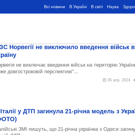
Всі новини
В УкраЇні
В світі
Наука
Здоро
ЗС Норвегії не виключило введення військ в
країну
рвегія не виключає введення військ на територію Україн
же довгостроковій перспективі"...
05 апр, 2024
 Італії у ДТП загинула 21-річна модель з Укра
ФОТО)
алійські ЗМІ пишуть, що 21-річна українка з Одеси загин