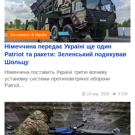
Всі новини
/
В УкраЇні
Німеччина передає Україні ще один
Patriot та ракети: Зеленський подякував
Шольцу
Німеччина поставить Україні третю вогневу
установку системи протиповітряної оборони
Patriot...
14 апр, 2024
3 018