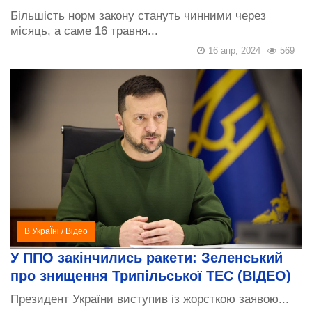
Більшість норм закону стануть чинними через
місяць, а саме 16 травня...
16 апр, 2024
569
В УкраЇні
/
Відео
У ППО закінчились ракети: Зеленський
про знищення Трипільської ТЕС (ВІДЕО)
Президент України виступив із жорсткою заявою...