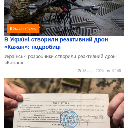
В УкраЇні
/
Техно
В Україні створили реактивний дрон
«Кажан»: подробиці
Українські розробники створили реактивний дрон
«Кажан»...
13 апр, 2024
3 146