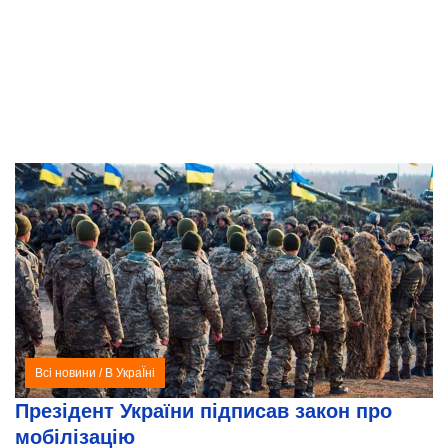
Всі новини
/
В УкраЇні
Презідент України підписав закон про
мобілізацію