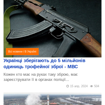
Всі новини
/
В УкраЇні
Українці зберігають до 5 мільйонів
одиниць трофейної зброї - МВС
Кожен хто має на руках таку зброю, має
зареєструвати її в органах поліції...
15 апр, 2024
504