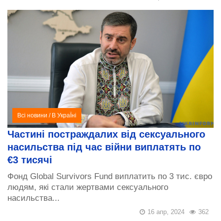
Всі новини
/
В УкраЇні
Частині постраждалих від сексуального
насильства під час війни виплатять по
€3 тисячі
Фонд Global Survivors Fund виплатить по 3 тис. євро
людям, які стали жертвами сексуального
насильства...
16 апр, 2024
362