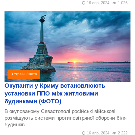
16 апр, 2024
1 025
В УкраЇні
/
Фото
Окупанти у Криму встановлюють
установки ППО між житловими
будинками (ФОТО)
В окупованому Севастополі російські військові
розміщують системи протиповітряної оборони біля
будинків...
16 апр, 2024
2 222