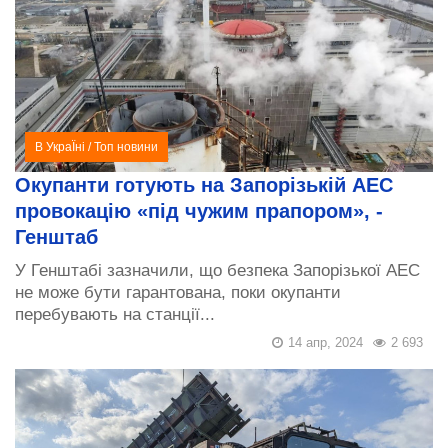
В УкраЇні
/
Топ новини
Окупанти готують на Запорізькій АЕС
провокацію «під чужим прапором», -
Генштаб
У Генштабі зазначили, що безпека Запорізької АЕС
не може бути гарантована, поки окупанти
перебувають на станції...
14 апр, 2024
2 693