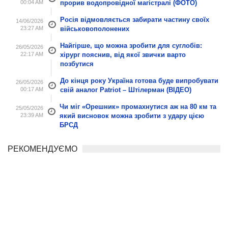
00:04 AM
прорив водопровідної магістралі (ФОТО)
Росія відмовляється забирати частину своїх
14/06/2026
23:27 AM
військовополонених
Найгірше, що можна зробити для суглобів:
26/05/2026
22:17 AM
хірург пояснив, від якої звички варто
позбутися
До кінця року Україна готова буде випробувати
26/05/2026
00:17 AM
свій аналог Patriot – Штілерман (ВІДЕО)
Чи міг «Орешник» промахнутися аж на 80 км та
25/05/2026
23:39 AM
який висновок можна зробити з удару цією
БРСД
РЕКОМЕНДУЄМО