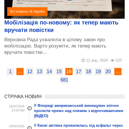
Всі новини
/
В УкраЇні
Мобілізація по-новому: як тепер мають
вручати повістки
Верховна Рада ухвалила в цілому закон про
мобілізацію. Варто розуміти, як тепер мають
вручати повістки...
12 апр, 2024
620
1
...
12
13
14
15
16
17
18
19
20
...
681
СТРІЧКА НОВИН
У Флориді американський винищувач епічно
16/07/2026
23:00 AM
пролетів прямо над пляжем з відпочиваючими
(ВІДЕО)
У Києві автівка провалилась під асфальт через
28/06/2026