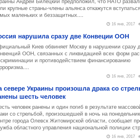
раины Андрей Билецкий предположил, что НАТО развал
ли крупные страны-члены альянса откажутся вступаться
мых маленьких и беззащитных....
16 янв, 2017
оссия нарушила сразу две Конвеции ООН
ициальный Киев обвиняет Москву в нарушении сразу 
нвенций ООН, связанных с ликвидацией всех форм рас
скриминации и противодействием финансированию
рроризма....
16 янв, 2017
а севере Украины произошла драка со стрел
анены шесть человек
сть человек ранены и один погиб в результате массово
аки со стрельбой, произошедшей в ночь на понедельник
нтре города Олевск Житомирской области, сообщает пр
ужба областного управления национальной полиции стр
16 янв, 2017