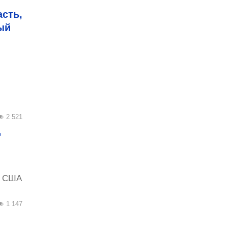
асть,
ый
2 521
"
а США
1 147