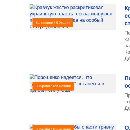
К
с
с
Всі новини
/
В УкраЇні
Пе
ки
на
Ко
До
П
о
В УкраЇні
/
Топ новини
Пр
со
До
О
В УкраЇні
/
Топ новини