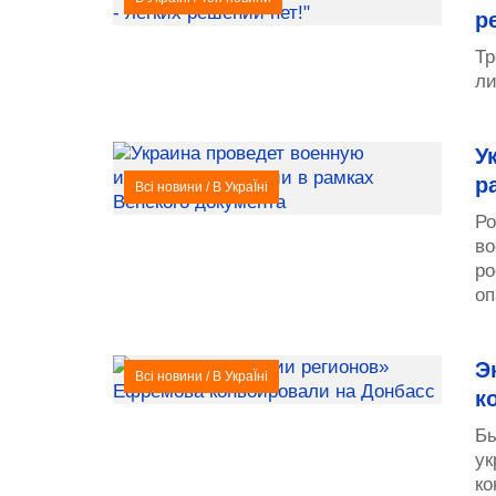
р
Тр
ли
У
р
Всі новини
/
В УкраЇні
Ро
во
ро
оп
Э
Всі новини
/
В УкраЇні
к
Бы
ук
ко