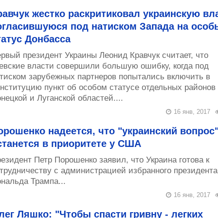
равчук жестко раскритиковал украинскую вл
огласившуюся под натиском Запада на особ
татус Донбасса
рвый президент Украины Леонид Кравчук считает, что
евские власти совершили большую ошибку, когда под
тиском зарубежных партнеров попытались включить в
нституцию пункт об особом статусе отдельных районов
нецкой и Луганской областей....
16 янв, 2017
орошенко надеется, что "украинский вопрос
станется в приоритете у США
езидент Петр Порошенко заявил, что Украина готова к
трудничеству с администрацией избранного президент
нальда Трампа...
16 янв, 2017
лег Ляшко: "Чтобы спасти гривну - легких