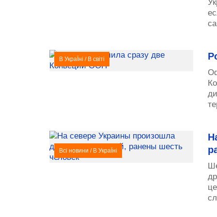
Ук
ес
са
Р
В УкраЇні
/
В світі
Оф
Ко
ди
те
Н
р
Всі новини
/
В УкраЇні
Ше
др
це
сл