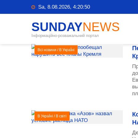
Sa, 8.08.2026, 4:20:50
SUNDAY
NEWS
Інформаційно-розважальний портал
П
Всі новини
/
В УкраЇні
К
Пр
до
Ев
вы
пл
К
В УкраЇні
/
В світі
Н
Де