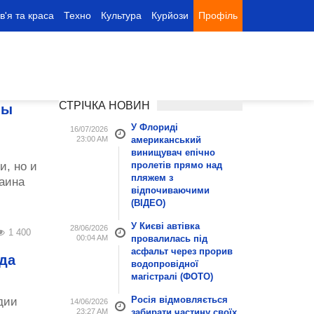
в'я та краса
Техно
Культура
Курйози
Профіль
СТРІЧКА НОВИН
ны
У Флориді
16/07/2026
23:00 AM
американський
винищувач епічно
и, но и
пролетів прямо над
пляжем з
раина
відпочиваючими
(ВІДЕО)
У Києві автівка
28/06/2026
1 400
00:04 AM
провалилась під
асфальт через прорив
да
водопровідної
магістралі (ФОТО)
Росія відмовляється
дии
14/06/2026
23:27 AM
забирати частину своїх