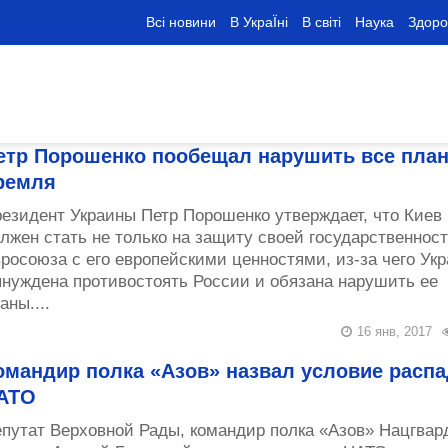
Всі новини
В УкраЇні
В світі
Наука
Здоро
етр Порошенко пообещал нарушить все пла
ремля
езидент Украины Петр Порошенко утверждает, что Киев
лжен стать не только на защиту своей государственност
росоюза с его европейскими ценностями, из-за чего Ук
нуждена противостоять России и обязана нарушить ее
аны....
16 янв, 2017
омандир полка «Азов» назвал условие распа
АТО
путат Верховной Рады, командир полка «Азов» Нацгвар