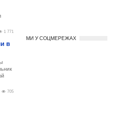
л
1 771
МИ У СОЦМЕРЕЖАХ
и в
ы
льник
ой
705