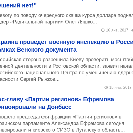
ешений нет!"
евогу по поводу очередного скачка курса доллара подня
дер «Радикальной партии» Олег Ляшко...
16 янв, 2017
краина проведет военную инспекцию в Росси
амках Венского документа
ссийская сторона разрешила Киеву проверить масштаб
енной деятельности в Ростовской области, заявил нача
ссийского национального Центра по уменьшению ядерн
асности Сергей Рыжков...
15 янв, 2017
кс-главу «Партии регионов» Ефремова
онвоировали на Донбасс
вшего председателя фракции «Партии регионов» в
раинском парламенте Александра Ефремова сегодня
нвоировали и киевского СИЗО в Луганскую область...