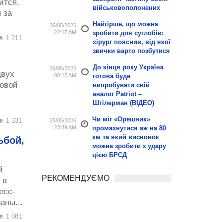
ится,
військовополонених
 за
Найгірше, що можна
26/05/2026
22:17 AM
зробити для суглобів:
1 211
хірург пояснив, від якої
звички варто позбутися
До кінця року Україна
26/05/2026
двух
00:17 AM
готова буде
овой
випробувати свій
аналог Patriot –
Штілерман (ВІДЕО)
Чи міг «Орешник»
1 331
25/05/2026
23:39 AM
промахнутися аж на 80
км та який висновок
ьбой,
можна зробити з удару
цією БРСД
й
РЕКОМЕНДУЄМО
 в
есс-
аны...
1 081