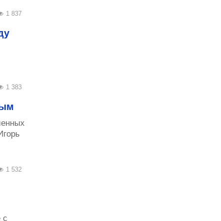
1 837
ду
1 383
рым
шенных
Игорь
1 532
 с