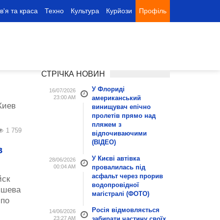
в'я та краса
Техно
Культура
Курйози
Профіль
СТРІЧКА НОВИН
У Флориді
16/07/2026
23:00 AM
американський
Киев
винищувач епічно
пролетів прямо над
пляжем з
1 759
відпочиваючими
(ВІДЕО)
в
У Києві автівка
28/06/2026
00:04 AM
провалилась під
асфальт через прорив
йск
водопровідної
ышева
магістралі (ФОТО)
 по
Росія відмовляється
14/06/2026
23:27 AM
забирати частину своїх