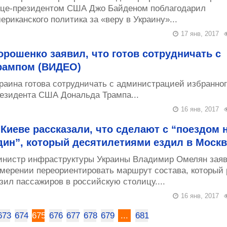
це-президентом США Джо Байденом поблагодарил
ериканского политика за «веру в Украину»...
17 янв, 2017
орошенко заявил, что готов сотрудничать с
рампом (ВИДЕО)
раина готова сотрудничать с администрацией избранног
езидента США Дональда Трампа...
16 янв, 2017
 Киеве рассказали, что сделают с “поездом 
дин”, который десятилетиями ездил в Москв
нистр инфраструктуры Украины Владимир Омелян заяв
мерении переориентировать маршрут состава, который 
зил пассажиров в российскую столицу....
16 янв, 2017
673
674
675
676
677
678
679
...
681