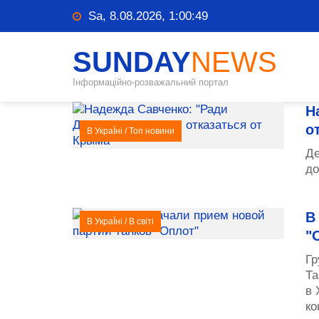
Sa, 8.08.2026, 1:00:49
SUNDAY
NEWS
Інформаційно-розважальний портал
Н
о
В УкраЇні
/
Топ новини
Де
до
В
В УкраЇні
/
В світі
"
Гр
Та
в 
ко