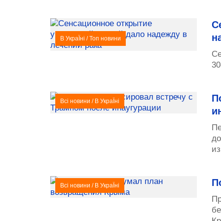
С
н
В УкраЇні
/
Топ новини
Се
30
П
Всі новини
/
В УкраЇні
и
Пе
до
из
П
Всі новини
/
В УкраЇні
Пр
бе
Кр