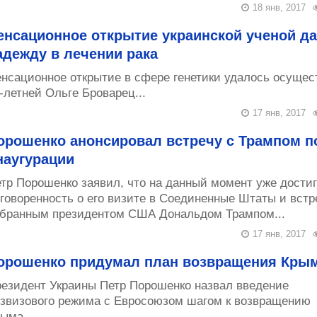
18 янв, 2017
енсационное открытие украинской ученой д
адежду в лечении рака
нсационное открытие в сфере генетики удалось осущес
-летней Ольге Броварец...
17 янв, 2017
орошенко анонсировал встречу с Трампом п
наугурации
тр Порошенко заявил, что на данный момент уже дости
говоренность о его визите в Соединенные Штаты и встр
бранным президентом США Дональдом Трампом...
17 янв, 2017
орошенко придумал план возвращения Кры
езидент Украины Петр Порошенко назвал введение
звизового режима с Евросоюзом шагом к возвращению
ыма...