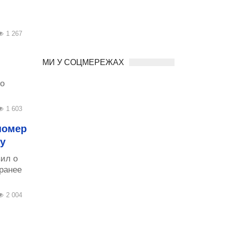
1 267
МИ У СОЦМЕРЕЖАХ
о
1 603
номер
у
ил о
ранее
2 004