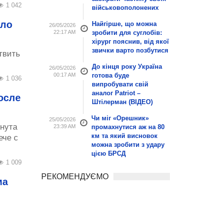
1 042
військовополонених
ало
Найгірше, що можна
26/05/2026
22:17 AM
зробити для суглобів:
хірург пояснив, від якої
звички варто позбутися
твить
До кінця року Україна
26/05/2026
00:17 AM
готова буде
1 036
випробувати свій
аналог Patriot –
осле
Штілерман (ВІДЕО)
Чи міг «Орешник»
25/05/2026
гнута
23:39 AM
промахнутися аж на 80
км та який висновок
ече с
можна зробити з удару
цією БРСД
1 009
РЕКОМЕНДУЄМО
ма