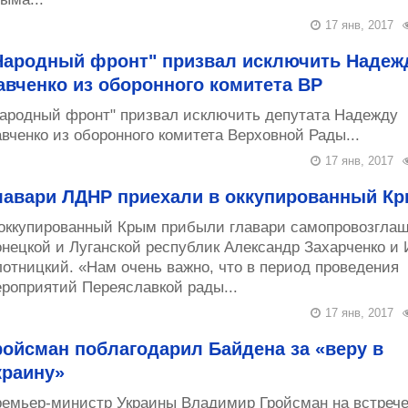
17 янв, 2017
Народный фронт" призвал исключить Надеж
авченко из оборонного комитета ВР
ародный фронт" призвал исключить депутата Надежду
вченко из оборонного комитета Верховной Рады...
17 янв, 2017
лавари ЛДНР приехали в оккупированный К
оккупированный Крым прибыли главари самопровозгла
нецкой и Луганской республик Александр Захарченко и 
отницкий. «Нам очень важно, что в период проведения
роприятий Переяславкой рады...
17 янв, 2017
ройсман поблагодарил Байдена за «веру в
краину»
емьер-министр Украины Владимир Гройсман на встрече