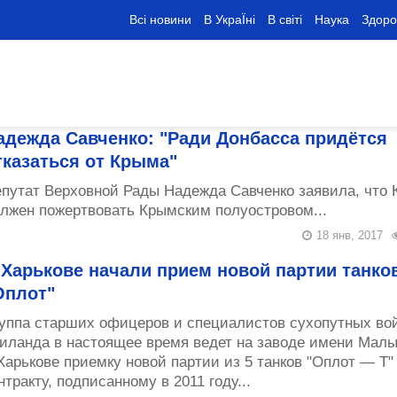
Всі новини
В УкраЇні
В світі
Наука
Здоро
адежда Савченко: "Ради Донбасса придётся
тказаться от Крыма"
путат Верховной Рады Надежда Савченко заявила, что 
лжен пожертвовать Крымским полуостровом...
18 янв, 2017
 Харькове начали прием новой партии танко
Оплот"
уппа старших офицеров и специалистов сухопутных во
иланда в настоящее время ведет на заводе имени Мал
Харькове приемку новой партии из 5 танков "Оплот — Т"
нтракту, подписанному в 2011 году...