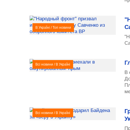
"
С
В УкраЇні
/
Топ новини
"Н
Са
Г
Всі новини
/
В УкраЇні
В 
До
Пл
ме
Г
Всі новини
/
В УкраЇні
У
Пр