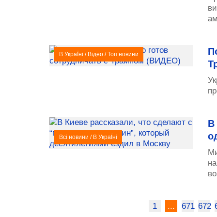
ви
ам
П
В УкраЇні
/
Відео
/
Топ новини
Т
Ук
пр
В
о
Всі новини
/
В УкраЇні
Ми
на
во
1
...
671
672