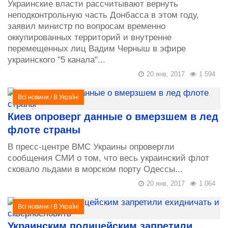
Украинские власти рассчитывают вернуть
неподконтрольную часть Донбасса в этом году,
заявил министр по вопросам временно
оккупированных территорий и внутренне
перемещенных лиц Вадим Черныш в эфире
украинского "5 канала"...
20 янв, 2017
1 594
Всі новини
/
В УкраЇні
Киев опроверг данные о вмерзшем в лед
флоте страны
В пресс-центре ВМС Украины опровергли
сообщения СМИ о том, что весь украинский флот
сковало льдами в морском порту Одессы...
20 янв, 2017
1 064
Всі новини
/
В УкраЇні
Украинским полицейским запретили