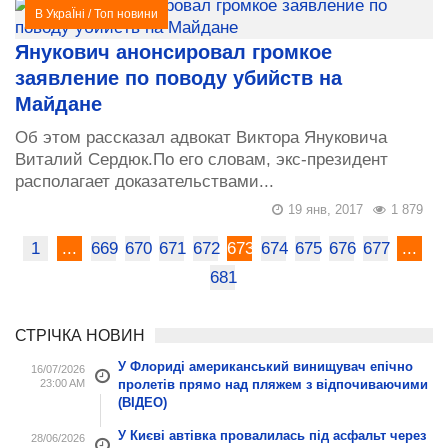
В УкраЇні
/
Топ новини
Янукович анонсировал громкое
заявление по поводу убийств на
Майдане
Об этом рассказал адвокат Виктора Януковича
Виталий Сердюк.По его словам, экс-президент
располагает доказательствами...
19 янв, 2017
1 879
1
...
669
670
671
672
673
674
675
676
677
...
681
СТРІЧКА НОВИН
У Флориді американський винищувач епічно
16/07/2026
23:00 AM
пролетів прямо над пляжем з відпочиваючими
(ВІДЕО)
У Києві автівка провалилась під асфальт через
28/06/2026