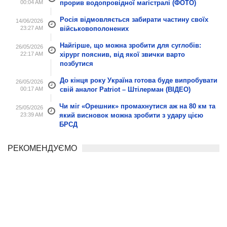
00:04 AM
прорив водопровідної магістралі (ФОТО)
Росія відмовляється забирати частину своїх
14/06/2026
23:27 AM
військовополонених
Найгірше, що можна зробити для суглобів:
26/05/2026
22:17 AM
хірург пояснив, від якої звички варто
позбутися
До кінця року Україна готова буде випробувати
26/05/2026
00:17 AM
свій аналог Patriot – Штілерман (ВІДЕО)
Чи міг «Орешник» промахнутися аж на 80 км та
25/05/2026
23:39 AM
який висновок можна зробити з удару цією
БРСД
РЕКОМЕНДУЄМО