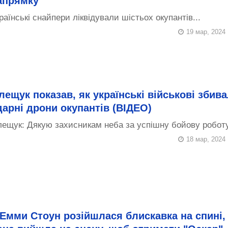
апрямку
раїнські снайпери ліквідували шістьох окупантів...
19 мар, 2024
лещук показав, як українські військові збив
дарні дрони окупантів (ВІДЕО)
ещук: Дякую захисникам неба за успішну бойову роботу!
18 мар, 2024
 Емми Стоун розійшлася блискавка на спині,