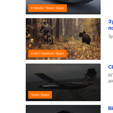
В УкраЇні
/
Техно
/
Відео
З
п
Зу
В світі
/
Курйози
/
Відео
С
БП
до
Техно
/
Відео
В