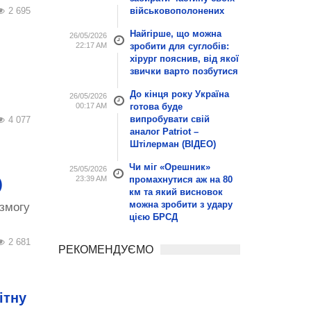
військовополонених
2 695
Найгірше, що можна
26/05/2026
22:17 AM
зробити для суглобів:
хірург пояснив, від якої
звички варто позбутися
До кінця року Україна
26/05/2026
00:17 AM
готова буде
випробувати свій
4 077
аналог Patriot –
Штілерман (ВІДЕО)
Чи міг «Орешник»
25/05/2026
23:39 AM
промахнутися аж на 80
)
км та який висновок
можна зробити з удару
 змогу
цією БРСД
2 681
РЕКОМЕНДУЄМО
ітну