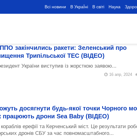
Всі новини
В УкраЇні
В світі
Наука
Здоро
 ППО закінчились ракети: Зеленський про
нищення Трипільської ТЕС (ВІДЕО)
езидент України виступив із жорсткою заявою...
16 апр, 2024
ожуть досягнути будь-якої точки Чорного мо
к працюють дрони Sea Baby (ВІДЕО)
 кораблів ерефії та Керченський міст. Це результати роб
рських дронів СБУ за час повномасштабного...