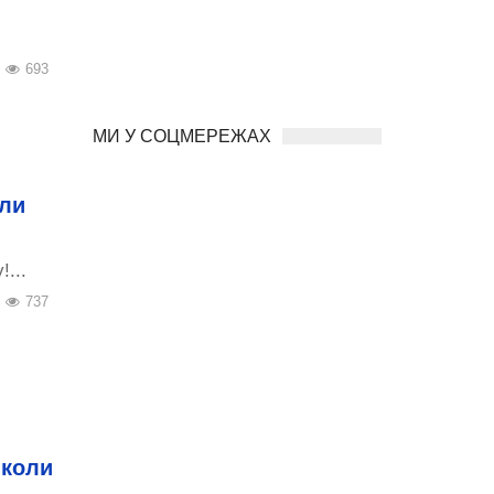
693
МИ У СОЦМЕРЕЖАХ
али
...
737
 коли