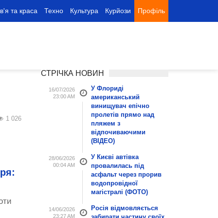
в'я та краса
Техно
Культура
Курйози
Профіль
СТРІЧКА НОВИН
У Флориді
16/07/2026
23:00 AM
американський
винищувач епічно
пролетів прямо над
1 026
пляжем з
відпочиваючими
(ВІДЕО)
У Києві автівка
28/06/2026
00:04 AM
провалилась під
ря:
асфальт через прорив
водопровідної
магістралі (ФОТО)
оти
Росія відмовляється
14/06/2026
23:27 AM
забирати частину своїх