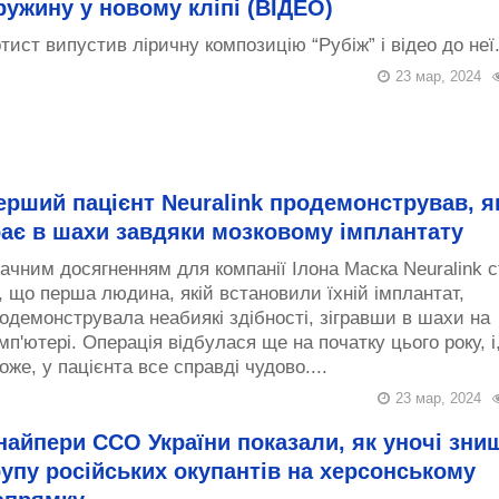
ружину у новому кліпі (ВІДЕО)
тист випустив ліричну композицію “Рубіж” і відео до неї..
23 мар, 2024
ерший пацієнт Neuralink продемонстрував, як
рає в шахи завдяки мозковому імплантату
ачним досягненням для компанії Ілона Маска Neuralink 
, що перша людина, якій встановили їхній імплантат,
одемонструвала неабиякі здібності, зігравши в шахи на
мп'ютері. Операція відбулася ще на початку цього року, і
оже, у пацієнта все справді чудово....
23 мар, 2024
найпери ССО України показали, як уночі зни
рупу російських окупантів на херсонському