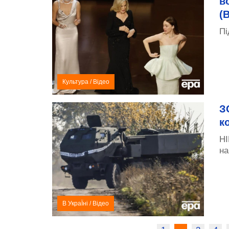
в
(
Пі
Культура
/
Відео
З
к
HI
на
В УкраЇні
/
Відео