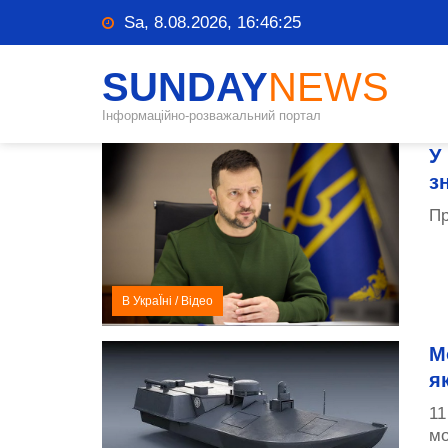
Sa, 8.08.2026, 16:46:26
SUNDAY
NEWS
Інформаційно-розважальний портал
У
з
Пр
В УкраЇні
/
Відео
М
я
11
мо