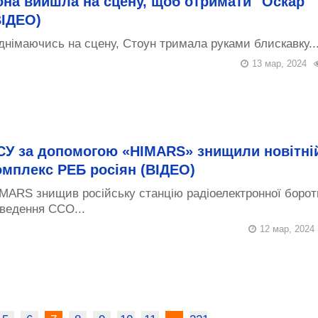
она вийшла на сцену, щоб отримати "Оскар"
ВІДЕО)
днімаючись на сцену, Стоун тримала руками блискавку..
13 мар, 2024
СУ за допомогою «HIMARS» знищили новітні
омплекс РЕБ росіян (ВІДЕО)
MARS знищив російську станцію радіоелектронної борот
ведення ССО...
12 мар, 2024