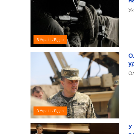
н
Ук
В УкраЇні
/
Відео
О
у
Ол
В УкраЇні
/
Відео
У