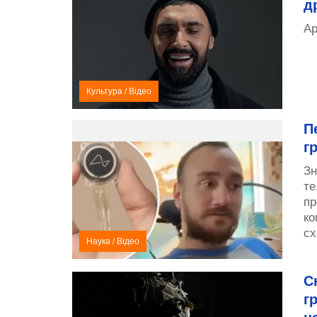
д
Ар
Культура
/
Відео
П
г
Зн
те
пр
ко
сх
Наука
/
Відео
С
г