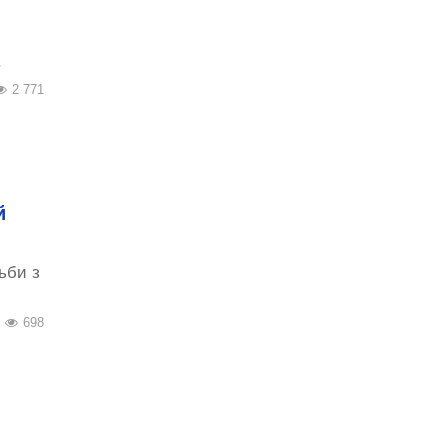
.
2 771
й
ьби з
698