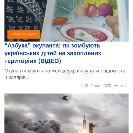
В УкраЇні
/
Відео
“Азбука” окупанта: як зомбують
українських дітей на захоплених
територіях (ВІДЕО)
Окупанти мають на меті деукраїнізувати свідомість
школярів...
21 окт, 2023
779