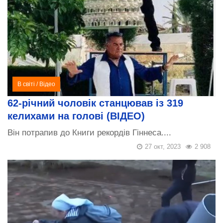
В світі
/
Відео
62-річний чоловік станцював із 319
келихами на голові (ВІДЕО)
Він потрапив до Книги рекордів Гіннеса....
27 окт, 2023
2 908