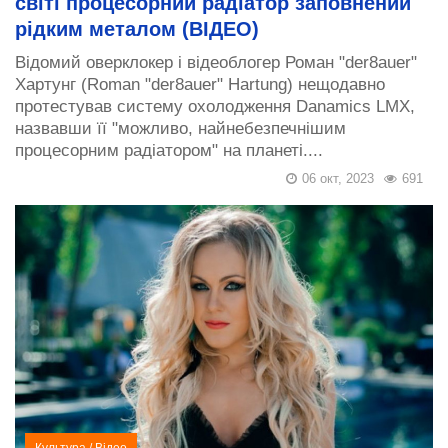
світі процесорний радіатор заповнений
рідким металом (ВІДЕО)
Відомий оверклокер і відеоблогер Роман "der8auer"
Хартунг (Roman "der8auer" Hartung) нещодавно
протестував систему охолодження Danamics LMX,
назвавши її "можливо, найнебезпечнішим
процесорним радіатором" на планеті....
06 окт, 2023
691
Культура
/
Відео