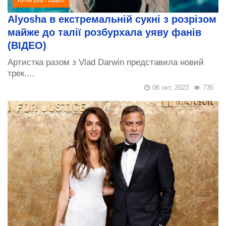
Alyosha в екстремальній сукні з розрізом
майже до талії розбурхала уяву фанів
(ВІДЕО)
Артистка разом з Vlad Darwin представила новий
трек....
06 окт, 2023
735