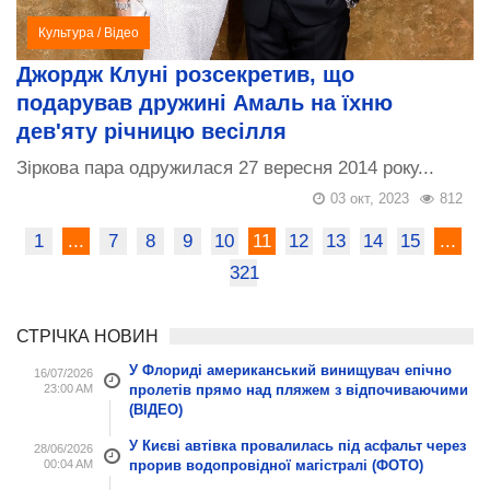
Культура
/
Відео
Джордж Клуні розсекретив, що
подарував дружині Амаль на їхню
дев'яту річницю весілля
Зіркова пара одружилася 27 вересня 2014 року...
03 окт, 2023
812
1
...
7
8
9
10
11
12
13
14
15
...
321
СТРІЧКА НОВИН
У Флориді американський винищувач епічно
16/07/2026
23:00 AM
пролетів прямо над пляжем з відпочиваючими
(ВІДЕО)
У Києві автівка провалилась під асфальт через
28/06/2026
00:04 AM
прорив водопровідної магістралі (ФОТО)