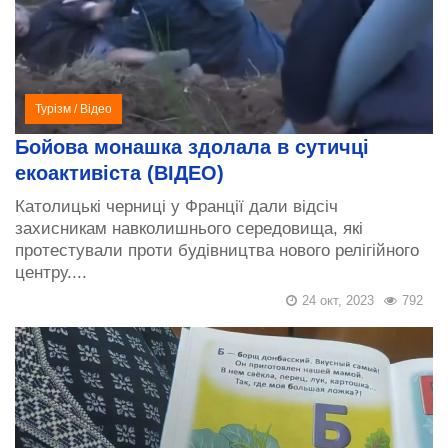
Турізм
/
Відео
Бойова монашка здолала в сутичці
екоактивіста (ВІДЕО)
Католицькі черниці у Франції дали відсіч
захисникам навколишнього середовища, які
протестували проти будівництва нового релігійного
центру....
24 окт, 2023
792