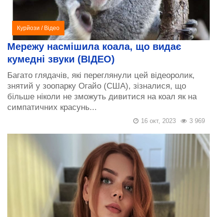
Курйози
/
Відео
Мережу насмішила коала, що видає
кумедні звуки (ВІДЕО)
Багато глядачів, які переглянули цей відеоролик,
знятий у зоопарку Огайо (США), зізналися, що
більше ніколи не зможуть дивитися на коал як на
симпатичних красунь...
16 окт, 2023
3 969