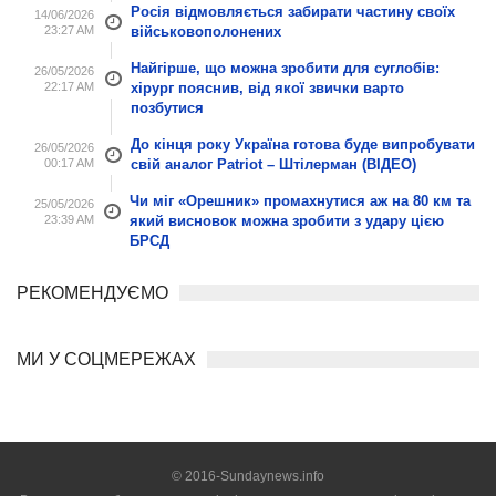
Росія відмовляється забирати частину своїх
14/06/2026
23:27 AM
військовополонених
Найгірше, що можна зробити для суглобів:
26/05/2026
22:17 AM
хірург пояснив, від якої звички варто
позбутися
До кінця року Україна готова буде випробувати
26/05/2026
00:17 AM
свій аналог Patriot – Штілерман (ВІДЕО)
Чи міг «Орешник» промахнутися аж на 80 км та
25/05/2026
23:39 AM
який висновок можна зробити з удару цією
БРСД
РЕКОМЕНДУЄМО
МИ У СОЦМЕРЕЖАХ
© 2016-Sundaynews.info