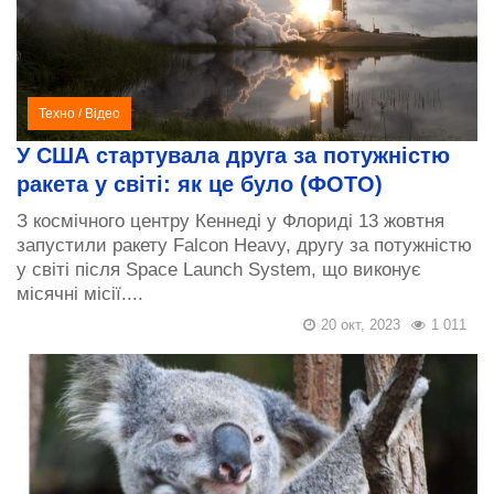
Техно
/
Відео
У США стартувала друга за потужністю
ракета у світі: як це було (ФОТО)
З космічного центру Кеннеді у Флориді 13 жовтня
запустили ракету Falcon Heavy, другу за потужністю
у світі після Space Launch System, що виконує
місячні місії....
20 окт, 2023
1 011