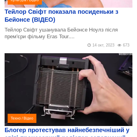
Культура
/
Відео
Тейлор Свіфт показала посиденьки з
Бейонсе (ВІДЕО)
Тейлор Свіфт ушанувала Бейонсе Ноулз після
прем'єри фільму Eras Tour....
14 окт, 2023
673
Техно
/
Відео
Блогер протестував найнебезпечніший у