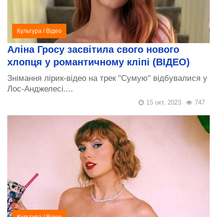
Культура
/
Відео
Аліна Гросу засвітила свого нового
хлопця у романтичному кліпі (ВІДЕО)
Знімання лірик-відео на трек "Сумую" відбувалися у
Лос-Анджелесі....
15 окт, 2023
747