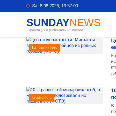
Sa, 8.08.2026, 13:57:00
SUNDAY
NEWS
Інформаційно-розважальний портал
Ц
е
Всі новини
/
Фото
Ка
ис
кт
ди
1
п
Історія
/
Фото
В 
по