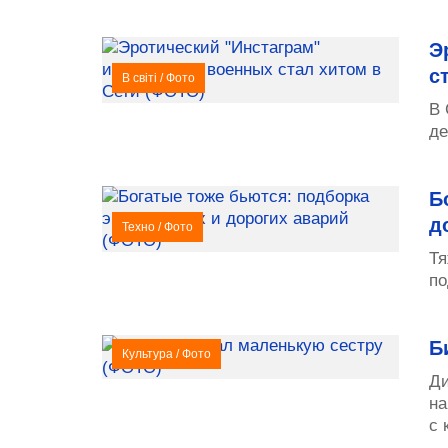
Э
с
В світі
/
Фото
В 
де
Б
д
Техно
/
Фото
Тя
по
Б
Культура
/
Фото
Ди
на
с 