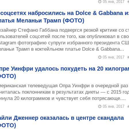
05 янв, 2017
 соцсетях набросились на Dolce & Gabbana и
латья Меланьи Трамп (ФОТО)
зайнер Стефано Габбана подвергся резкой критике со с
льзователей соцсетей после того, как опубликовал в св
stagram фотографию супруги избранного президента С
ланьи Трамп в коктейльном платье Dolce & Gabbana...
05 янв, 2017
пре Уинфри удалось похудеть на 20 килогр
ФОТО)
ериканская телеведущая Опра Уинфри в очередной раз
читалась поклонникам в результатах диеты — с 2015 го
инула 20 килограммов и чувствует себя потрясающе....
05 янв, 2017
айли Дженнер оказалась в центре скандала
ФОТО)