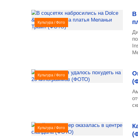
В
п
Культура
/
Фото
Ди
по
In
Ме
О
Культура
/
Фото
(
Ам
от
ск
К
Культура
/
Фото
(