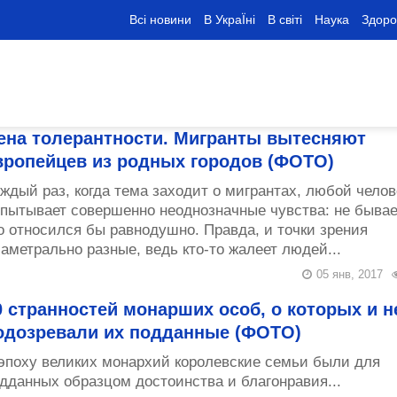
Всі новини
В УкраЇні
В світі
Наука
Здоро
ена толерантности. Мигранты вытесняют
вропейцев из родных городов (ФОТО)
ждый раз, когда тема заходит о мигрантах, любой челов
пытывает совершенно неоднозначные чувства: не бывае
о относился бы равнодушно. Правда, и точки зрения
аметрально разные, ведь кто-то жалеет людей...
05 янв, 2017
0 странностей монарших особ, о которых и н
одозревали их подданные (ФОТО)
эпоху великих монархий королевские семьи были для
дданных образцом достоинства и благонравия...