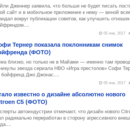
йли Дженнер заявила, что больше не будет писать пост
ой сайт и в мобильное приложение к нему — виной все
андал вокруг публикации советов, как улучшить отноше
йфрендом....
05 янв, 2017
офи Тернер показала поклонникам снимок
ойфренда (ФОТО)
ма близко, но только не в Майами — именно там прово
никулы звезда сериала HBO «Игра престолов» Софи Тер
 бойфренд Джо Джонас....
05 янв, 2017
тало известно о дизайне абсолютно нового
itroen C5 (ФОТО)
сперты автоиндустрии отмечают, что дизайн нового Citr
л радикально переработан в сторону агрессивного внеш
да....