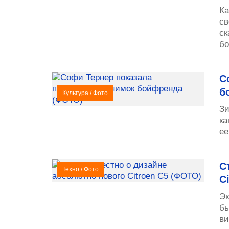
Ка
св
ск
бо
С
б
Культура
/
Фото
Зи
ка
ее
С
Техно
/
Фото
C
Эк
бы
ви