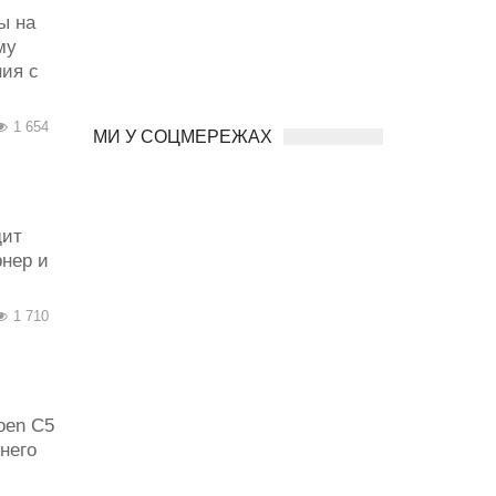
ы на
му
ния с
1 654
МИ У СОЦМЕРЕЖАХ
дит
нер и
1 710
oen C5
него