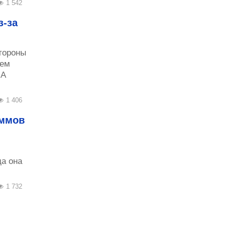
1 542
з-за
тороны
оем
ША
1 406
аммов
да она
1 732