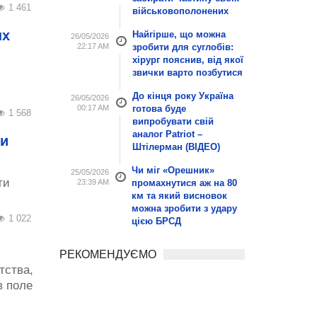
1 461
військовополонених
ых
Найгірше, що можна
26/05/2026
22:17 AM
зробити для суглобів:
хірург пояснив, від якої
звички варто позбутися
До кінця року Україна
26/05/2026
00:17 AM
готова буде
1 568
випробувати свій
аналог Patriot –
 и
Штілерман (ВІДЕО)
Чи міг «Орешник»
25/05/2026
ти
23:39 AM
промахнутися аж на 80
км та який висновок
можна зробити з удару
1 022
цією БРСД
РЕКОМЕНДУЄМО
тства,
в поле