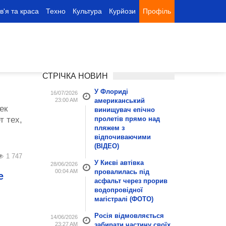
в'я та краса
Техно
Культура
Курйози
Профіль
СТРІЧКА НОВИН
У Флориді
16/07/2026
23:00 AM
американський
ек
винищувач епічно
т тех,
пролетів прямо над
пляжем з
відпочиваючими
(ВІДЕО)
1 747
У Києві автівка
28/06/2026
00:04 AM
провалилась під
е
асфальт через прорив
водопровідної
магістралі (ФОТО)
Росія відмовляється
14/06/2026
23:27 AM
забирати частину своїх