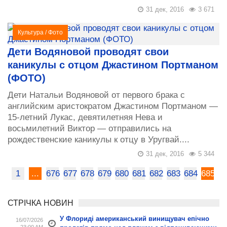
31 дек, 2016
3 671
Культура
/
Фото
Дети Водяновой проводят свои
каникулы с отцом Джастином Портманом
(ФОТО)
Дети Натальи Водяновой от первого брака с
английским аристократом Джастином Портманом —
15-летний Лукас, девятилетняя Нева и
восьмилетний Виктор — отправились на
рождественские каникулы к отцу в Уругвай....
31 дек, 2016
5 344
1
...
676
677
678
679
680
681
682
683
684
685
СТРІЧКА НОВИН
У Флориді американський винищувач епічно
16/07/2026
23:00 AM