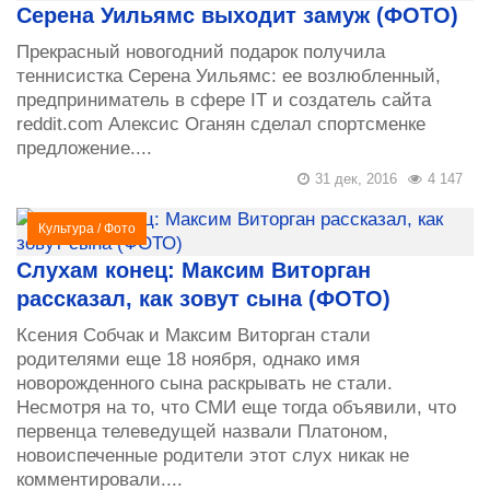
Серена Уильямс выходит замуж (ФОТО)
Прекрасный новогодний подарок получила
теннисистка Серена Уильямс: ее возлюбленный,
предприниматель в сфере IT и создатель сайта
reddit.com Алексис Оганян сделал спортсменке
предложение....
31 дек, 2016
4 147
Культура
/
Фото
Слухам конец: Максим Виторган
рассказал, как зовут сына (ФОТО)
Ксения Собчак и Максим Виторган стали
родителями еще 18 ноября, однако имя
новорожденного сына раскрывать не стали.
Несмотря на то, что СМИ еще тогда объявили, что
первенца телеведущей назвали Платоном,
новоиспеченные родители этот слух никак не
комментировали....