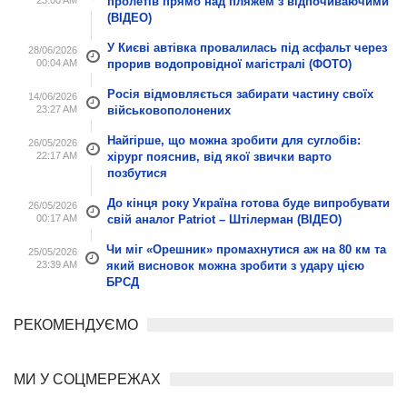
пролетів прямо над пляжем з відпочиваючими
(ВІДЕО)
У Києві автівка провалилась під асфальт через
28/06/2026
00:04 AM
прорив водопровідної магістралі (ФОТО)
Росія відмовляється забирати частину своїх
14/06/2026
23:27 AM
військовополонених
Найгірше, що можна зробити для суглобів:
26/05/2026
22:17 AM
хірург пояснив, від якої звички варто
позбутися
До кінця року Україна готова буде випробувати
26/05/2026
00:17 AM
свій аналог Patriot – Штілерман (ВІДЕО)
Чи міг «Орешник» промахнутися аж на 80 км та
25/05/2026
23:39 AM
який висновок можна зробити з удару цією
БРСД
РЕКОМЕНДУЄМО
МИ У СОЦМЕРЕЖАХ