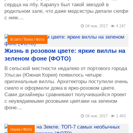
сердца на лбу. Карапуз был такой звездой в
родильном зале, что даже медсестры делали селфи
с ним....
04 янв, 2017
4 247
В світі
/
Техно
/
Фото
Жизнь в розовом цвете: яркие виллы на
зеленом фоне (ФОТО)
В сельской местности недалеко от портового города
Ульсан (Южная Корея) появилось четыре
оригинальные виллы. Архитекторы поступили очень
смело и оформили дома в ярко-розовом цвете.
Сами дизайнеры сравнивают получившийся проект
с неувядаемыми розовыми цветами на зеленом
фоне....
04 янв, 2017
1 463
Наука
/
Фото