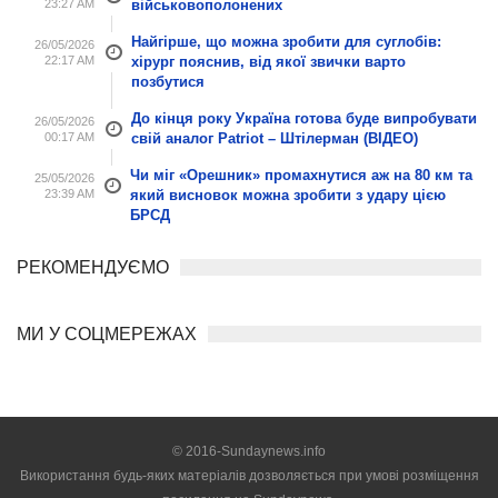
23:27 AM
військовополонених
Найгірше, що можна зробити для суглобів:
26/05/2026
22:17 AM
хірург пояснив, від якої звички варто
позбутися
До кінця року Україна готова буде випробувати
26/05/2026
00:17 AM
свій аналог Patriot – Штілерман (ВІДЕО)
Чи міг «Орешник» промахнутися аж на 80 км та
25/05/2026
23:39 AM
який висновок можна зробити з удару цією
БРСД
РЕКОМЕНДУЄМО
МИ У СОЦМЕРЕЖАХ
© 2016-Sundaynews.info
Використання будь-яких матеріалів дозволяється при умові розміщення