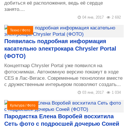
добиться её расположения, ведь её сердце
занято....
04 янв, 2017
2 692
Техно
/
Фото
Появилась подробная информация
касательно электрокара Chrysler Portal
(ФОТО)
Концепткар Chrysler Portal уже появился на
фотоснимках. Автономную версию покажут в ходе
CES в Лас-Вегасе. Современные технологии вместе
с дружественным интерьером позволяют создать...
03 янв, 2017
1 034
Культура
/
Фото
Пародистка Елена Воробей восхитила
Cеть фото с подросшей дочерью Соней