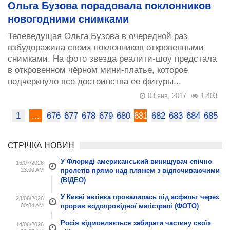
Ольга Бузова порадовала поклонников
новогодними снимками
Телеведущая Ольга Бузова в очередной раз
взбудоражила своих поклонников откровенными
снимками. На фото звезда реалити-шоу предстала
в откровенном чёрном мини-платье, которое
подчеркнуло все достоинства ее фигуры...
03 янв, 2017
1 403
1
...
676
677
678
679
680
681
682
683
684
685
СТРІЧКА НОВИН
У Флориді американський винищувач епічно
16/07/2026
23:00 AM
пролетів прямо над пляжем з відпочиваючими
(ВІДЕО)
У Києві автівка провалилась під асфальт через
28/06/2026
00:04 AM
прорив водопровідної магістралі (ФОТО)
Росія відмовляється забирати частину своїх
14/06/2026