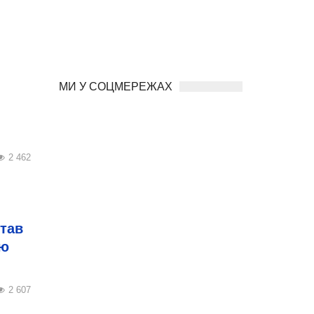
МИ У СОЦМЕРЕЖАХ
2 462
став
ею
2 607