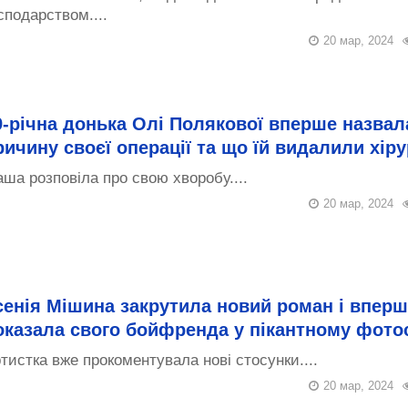
сподарством....
20 мар, 2024
9-річна донька Олі Полякової вперше назвал
ричину своєї операції та що їй видалили хіру
ша розповіла про свою хворобу....
20 мар, 2024
сенія Мішина закрутила новий роман і вперш
оказала свого бойфренда у пікантному фото
тистка вже прокоментувала нові стосунки....
20 мар, 2024