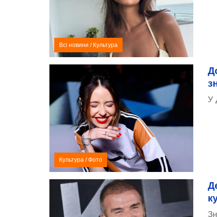
Всі новини
/
Культура
Д
з
У 
Культура
/
Фото
Д
к
Зн