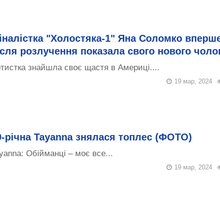
іналістка "Холостяка-1" Яна Соломко вперш
ісля розлучення показала свого нового чоло
тистка знайшла своє щастя в Америці....
19 мар, 2024
9-річна Tayanna знялася топлес (ФОТО)
yanna: Обійманці – моє все...
19 мар, 2024