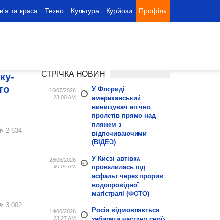
в'я та краса
Техно
Культура
Курйози
Профіль
СТРІЧКА НОВИН
ку-
то
У Флориді
16/07/2026
23:00 AM
американський
винищувач епічно
пролетів прямо над
пляжем з
2 634
відпочиваючими
(ВІДЕО)
У Києві автівка
28/06/2026
00:04 AM
провалилась під
асфальт через прорив
водопровідної
магістралі (ФОТО)
3 002
Росія відмовляється
14/06/2026
23:27 AM
забирати частину своїх