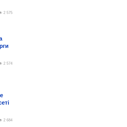
2 575
а
рги
2 574
е
сеті
2 684