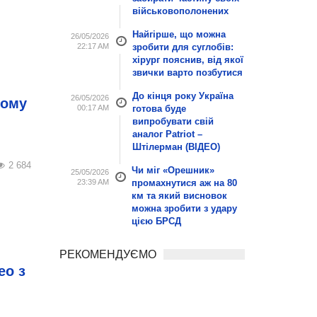
військовополонених
Найгірше, що можна
26/05/2026
22:17 AM
зробити для суглобів:
хірург пояснив, від якої
звички варто позбутися
До кінця року Україна
26/05/2026
ному
00:17 AM
готова буде
випробувати свій
аналог Patriot –
Штілерман (ВІДЕО)
2 684
Чи міг «Орешник»
25/05/2026
23:39 AM
промахнутися аж на 80
км та який висновок
можна зробити з удару
цією БРСД
РЕКОМЕНДУЄМО
ео з