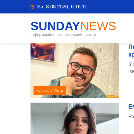
Sa, 8.08.2026, 6:16:11
SUNDAY
NEWS
Інформаційно-розважальний портал
П
к
Зі
ім
Культура
/
Фото
Е
Ра