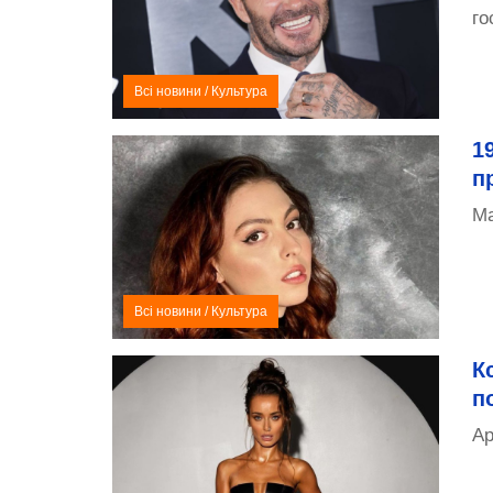
го
Всі новини
/
Культура
1
п
Ма
Всі новини
/
Культура
К
п
Ар