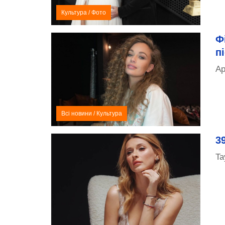
Культура
/
Фото
Ф
п
Ар
Всі новини
/
Культура
3
Ta