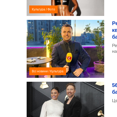
Культура
/
Фото
Р
к
б
Ре
на
Всі новини
/
Культура
5
б
Це