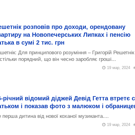
ешетнік розповів про доходи, орендовану
вартиру на Новопечерських Липках і пенсію
атька в сумі 2 тис. грн
шетнік: Для принципового розуміння – Григорій Решетнік
стільки порядний, що він чесно заробляє гроші...
19 мар, 2024
6-річний відомий діджей Девід Гетта втретє 
атьком і показав фото з малюком і обраниц
 перша дитина від нової коханої музиканта....
19 мар, 2024