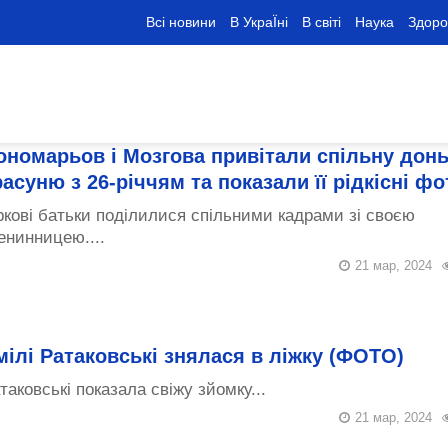
Всі новини
В УкраЇні
В світі
Наука
Здоро
ономарьов і Мозгова привітали спільну донь
расуню з 26-річчям та показали її рідкісні фо
ркові батьки поділилися спільними кадрами зі своєю
енинницею....
21 мар, 2024
мілі Ратаковські знялася в ліжку (ФОТО)
таковські показала свіжу зйомку...
21 мар, 2024