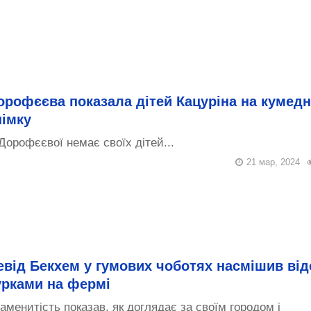
орофєєва показала дітей Кацуріна на кумед
німку
Дорофєєвої немає своїх дітей...
21 мар, 2024
евід Бекхем у гумових чоботях насмішив від
урками на фермі
аменитість показав, як доглядає за своїм городом і