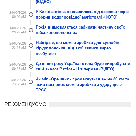
(ВІДЕО)
У Києві автівка провалилась під асфальт через
28/06/2026
00:04 AM
прорив водопровідної магістралі (ФОТО)
Росія відмовляється забирати частину своїх
14/06/2026
23:27 AM
військовополонених
Найгірше, що можна зробити для суглобів:
26/05/2026
22:17 AM
хірург пояснив, від якої звички варто
позбутися
До кінця року Україна готова буде випробувати
26/05/2026
00:17 AM
свій аналог Patriot – Штілерман (ВІДЕО)
Чи міг «Орешник» промахнутися аж на 80 км та
25/05/2026
23:39 AM
який висновок можна зробити з удару цією
БРСД
РЕКОМЕНДУЄМО