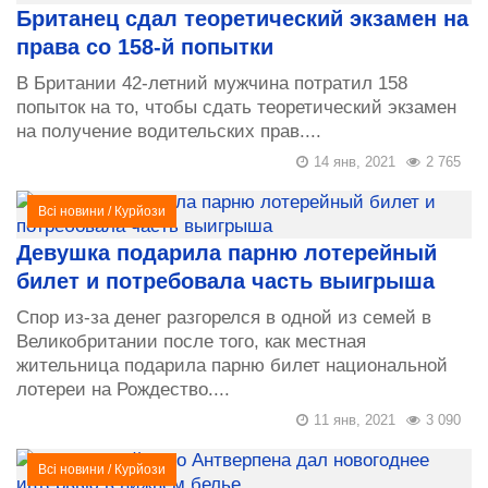
Британец сдал теоретический экзамен на
права со 158-й попытки
В Британии 42-летний мужчина потратил 158
попыток на то, чтобы сдать теоретический экзамен
на получение водительских прав....
14 янв, 2021
2 765
Всі новини
/
Курйози
Девушка подарила парню лотерейный
билет и потребовала часть выигрыша
Спор из-за денег разгорелся в одной из семей в
Великобритании после того, как местная
жительница подарила парню билет национальной
лотереи на Рождество....
11 янв, 2021
3 090
Всі новини
/
Курйози