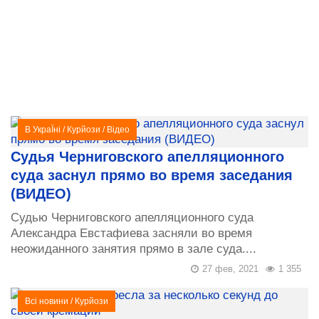
В УкраЇні
/
Курйози
/
Відео
Судья Черниговского апелляционного
суда заснул прямо во время заседания
(ВИДЕО)
Судью Черниговского апелляционного суда
Александра Евстафиева засняли во время
неожиданного занятия прямо в зале суда....
27 фев, 2021
1 355
Всі новини
/
Курйози