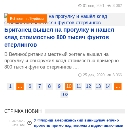
01 янв, 2021
3 062
Всі новини
/
Курйози
Британец вышел на прогулку и нашёл
клад стоимостью 800 тысяч фунтов
стерлингов
В Великобритании местный житель вышел на
прогулку и обнаружил клад стоимостью примерно
800 тысяч фунтов стерлингов ....
25 дек, 2020
3 066
1
...
6
7
8
9
10
11
12
13
14
...
102
СТРІЧКА НОВИН
У Флориді американський винищувач епічно
16/07/2026
23:00 AM
пролетів прямо над пляжем з відпочиваючими