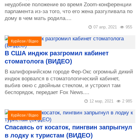
неудобное положение во время Zoom-конференции
парламента из-за того, что его жена разгуливала по
дому в чем мать родила....
07 апр, 2021
955
Курйози
/
Відео
В США индюк разгромил кабинет
стоматолога (ВИДЕО)
В калифорнийском городе Фер-Окс огромный дикий
индюк ворвался в стоматологический кабинет,
выбив окно с двойным стеклом, и устроил там
беспорядок, передает Fox News....
12 мар, 2021
2 985
Курйози
/
Відео
Спасаясь от косаток, пингвин запрыгнул
в лодку к туристам (ВИДЕО)