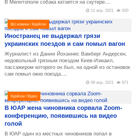
В Мелитополе собака катается на скутере....
11 апр, 2021
920
Всі новини
/
Курйози
Иностранец не выдержал грязи
украинских поездов и сам помыл вагон
Журналист из Дании Йоханнес Вамберг Андерсен,
недовольный грязным поездом Киев-Измаил,
пассажиром которого он был, на одной из остановок
сам помыл окно поезда....
09 апр, 2021
871
Курйози
/
Відео
В ЮАР жена чиновника сорвала Zoom-
конференцию, появившись на видео
голой
В ЮАР один из местных чиновников попал в