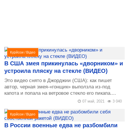
Курйози
/
Відео
В США змея прикинулась «дворником» и
устроила пляску на стекле (ВИДЕО)
Это видео снято в Джорджии (США): как пишет
автор, черная змея-«гонщик» выползла из-под
капота и попала на ветровое стекло его пикапа....
07 май, 2021
3 040
Курйози
/
Відео
В России военные едва не разбомбили