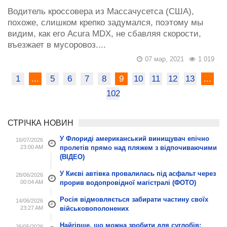
Водитель кроссовера из Массачусетса (США),
похоже, слишком крепко задумался, поэтому мы
видим, как его Acura MDX, не сбавляя скорости,
въезжает в мусоровоз....
07 мар, 2021
1 019
1
...
5
6
7
8
9
10
11
12
13
...
102
СТРІЧКА НОВИН
У Флориді американський винищувач епічно
16/07/2026
23:00 AM
пролетів прямо над пляжем з відпочиваючими
(ВІДЕО)
У Києві автівка провалилась під асфальт через
28/06/2026
00:04 AM
прорив водопровідної магістралі (ФОТО)
Росія відмовляється забирати частину своїх
14/06/2026
23:27 AM
військовополонених
Найгірше, що можна зробити для суглобів:
26/05/2026