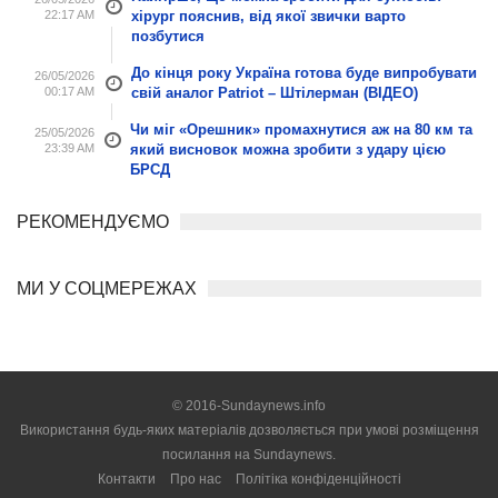
22:17 AM
хірург пояснив, від якої звички варто
позбутися
До кінця року Україна готова буде випробувати
26/05/2026
00:17 AM
свій аналог Patriot – Штілерман (ВІДЕО)
Чи міг «Орешник» промахнутися аж на 80 км та
25/05/2026
23:39 AM
який висновок можна зробити з удару цією
БРСД
РЕКОМЕНДУЄМО
МИ У СОЦМЕРЕЖАХ
© 2016-Sundaynews.info
Використання будь-яких матеріалів дозволяється при умові розміщення
посилання на
Sundaynews.
Контакти
Про нас
Політіка конфіденційності