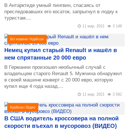
В Антарктиде умный пингвин, спасаясь от
преследовавших его косаток, запрыгнул в лодку к
туристам....
11 мар, 2021
3 148
Всі новини
/
Курйози
Немец купил старый Renault и нашёл в
нем спрятанные 20 000 евро
В Германии произошел необычный случай с
владельцем старого Renault 5. Мужчина обнаружил
в своей машине конверт с 20 000 евро, которую
купил еще 4 года назад....
11 мар, 2021
3 592
Курйози
/
Відео
В США водитель кроссовера на полной
скорости въехал в мусоровоз (ВИДЕО)