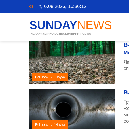
Th, 6.08.2026, 16:36:13
SUNDAY
NEWS
Інформаційно-розважальний портал
В
м
Як
сп
Всі новини
/
Наука
В
Гр
Re
мо
со
Всі новини
/
Наука