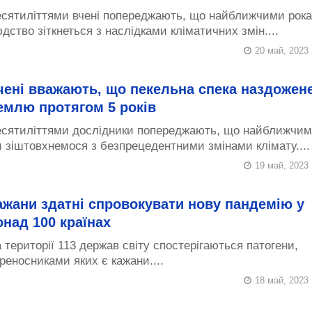
сятиліттями вчені попереджають, що найближчими рок
дство зіткнеться з наслідками кліматичних змін....
20 май, 2023
чені вважають, що пекельна спека наздожен
емлю протягом 5 років
сятиліттями дослідники попереджають, що найближчим
 зіштовхнемося з безпрецедентними змінами клімату....
19 май, 2023
ажани здатні спровокувати нову пандемію у
онад 100 країнах
 території 113 держав світу спостерігаються патогени,
реносниками яких є кажани....
18 май, 2023