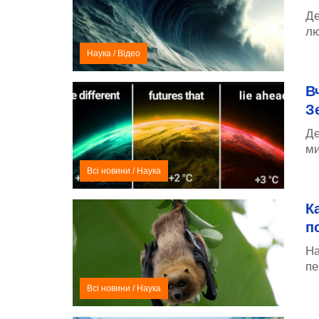
Де
лю
Наука
/
Відео
В
З
Де
ми
Всі новини
/
Наука
К
п
На
пе
Всі новини
/
Наука