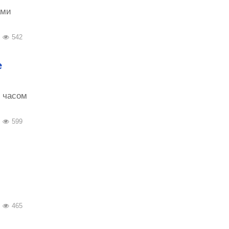
ами
542
е
 часом
599
465