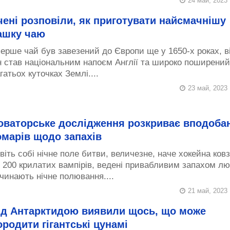
24 май, 2023
чені розповіли, як приготувати найсмачнішу
ашку чаю
ерше чай був завезений до Європи ще у 1650-х роках, в
н став національним напоєм Англії та широко поширений
гатьох куточках Землі....
23 май, 2023
оваторське дослідження розкриває вподоба
омарів щодо запахів
віть собі нічне поле битви, величезне, наче хокейна ковз
 200 крилатих вампірів, ведені привабливим запахом л
чинають нічне полювання....
21 май, 2023
ід Антарктидою виявили щось, що може
ородити гігантські цунамі