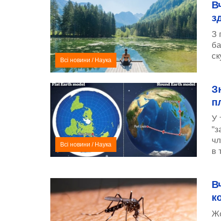
В
з
З 
ба
ск
Всі новини
/
Наука
З
п
У 
"з
чл
Всі новини
/
Наука
в 
В
к
Жо