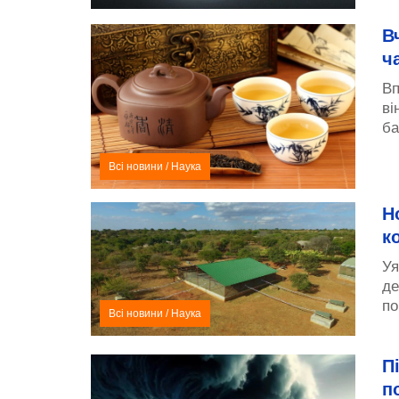
В
ч
Вп
ві
ба
Всі новини
/
Наука
Н
к
Уя
де
по
Всі новини
/
Наука
П
п