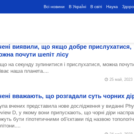
Всі новини
В УкраЇні
В світі
Наука
Здоро
чені виявили, що якщо добре прислухатися,
ожна почути шепіт лісу
що на секунду зупинитися і прислухатися, можна почути
іває наша планета....
25 май, 2023
чені вважають, що розгадали суть чорних ді
упа вчених представила нове дослідження у виданні Phy
view D, у якому вони припускають, що чорні діри наспра
жуть бути гіпотетичними об'єктами під назвою топологіч
літони....