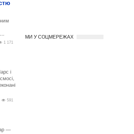
истю
рним
..
МИ У СОЦМЕРЕЖАХ
1 171
арс і
смосі,
еконані
591
мар —