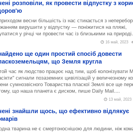
чені розповіли, як провести відпустку з кор
доров'ю
приходом весни більшість із нас стикається з неперебо
жанням вирушити у відпустку — поніжитися на пляжі,
упатися у річці чи провести час із близькими на природі..
16 май, 2023
найдено ще один простий спосіб довести
ласкоземельцям, що Земля кругла
той час як людство працює над тим, щоб колонізувати М
асікти" сигнали позаземних цивілізацій у величезному ко
ени сумнозвісного Товариства пласкої Землі все ще пер
тому, що наша планета є диском, пише Daily Mail....
13 май, 2023
чені знайшли щось, що ефективно відлякує
омарів
дна тварина не є смертоноснішою для людини, ніж ко