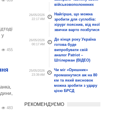
609
військовополонених
Найгірше, що можна
26/05/2026
22:17 AM
зробити для суглобів:
хірург пояснив, від якої
ідтоді
звички варто позбутися
 у
До кінця року Україна
26/05/2026
00:17 AM
готова буде
випробувати свій
455
аналог Patriot –
Штілерман (ВІДЕО)
ння
Чи міг «Орешник»
25/05/2026
23:39 AM
промахнутися аж на 80
км та який висновок
можна зробити з удару
анка,
цією БРСД
юдини,
РЕКОМЕНДУЄМО
483