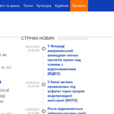
в'я та краса
Техно
Культура
Курйози
Профіль
СТРІЧКА НОВИН
У Флориді
16/07/2026
23:00 AM
американський
 як
винищувач епічно
пролетів прямо над
пляжем з
868
відпочиваючими
(ВІДЕО)
р
У Києві автівка
28/06/2026
00:04 AM
провалилась під
sical
асфальт через прорив
вді
водопровідної
магістралі (ФОТО)
ні
Росія відмовляється
14/06/2026
23:27 AM
забирати частину своїх